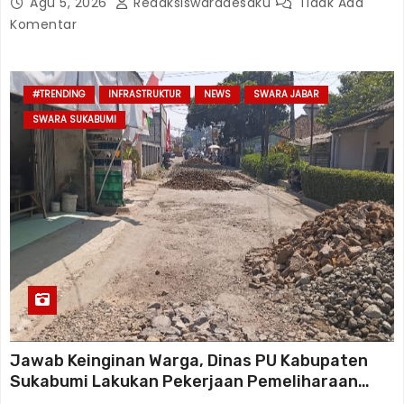
Agu 5, 2026
Redaksiswaradesaku
Tidak Ada
Komentar
#TRENDING
INFRASTRUKTUR
NEWS
SWARA JABAR
SWARA SUKABUMI
Jawab Keinginan Warga, Dinas PU Kabupaten
Sukabumi Lakukan Pekerjaan Pemeliharaan
Jalan Karangtengah Sinagar