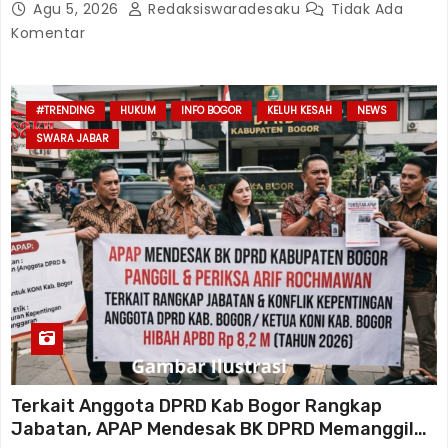
Agu 5, 2026
Redaksiswaradesaku
Tidak Ada
Komentar
#TRENDING
HUKUM
INFO BOGOR
KELUH KESAH
NEWS
SWARA JABAR
Terkait Anggota DPRD Kab Bogor Rangkap
Jabatan, APAP Mendesak BK DPRD Memanggil