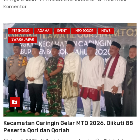
Komentar
#TRENDING
AGAMA
EVENT
INFO BOGOR
NEWS
SWARA JABAR
Kecamatan Caringin Gelar MTQ 2026, Diikuti 88
Peserta Qori dan Qoriah