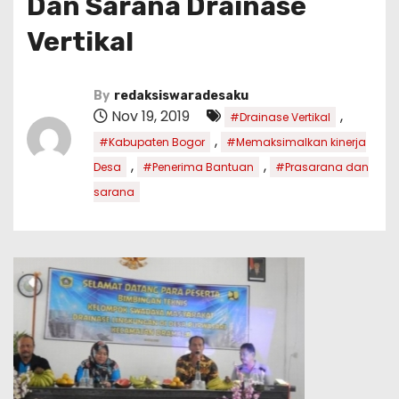
Dan Sarana Drainase
Vertikal
By
redaksiswaradesaku
Nov 19, 2019
,
#Drainase Vertikal
,
#Kabupaten Bogor
#Memaksimalkan kinerja
,
,
Desa
#Penerima Bantuan
#Prasarana dan
sarana