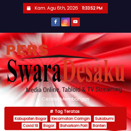
S
Kam. Agu 6th, 2026
11:33:53 PM
k
i
p
t
o
c
o
n
t
e
n
Cerdas Membangun
t
Tag Teratas
Kabupaten Bogor
Kecamatan Caringin
Sukabumi
Covid 19
Bogor.
Baharkam Polri
Banten