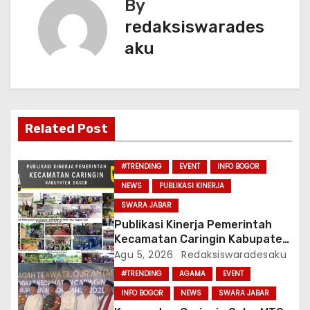
By
k
i
redaksiswarades
aku
g
a
s
Related Post
i
p
#TRENDING
EVENT
INFO BOGOR
NEWS
PUBLIKASI KINERJA
o
SWARA JABAR
s
Publikasi Kinerja Pemerintah
Kecamatan Caringin Kabupaten
Bogor Tahun 2026
Agu 5, 2026
Redaksiswaradesaku
#TRENDING
AGAMA
EVENT
INFO BOGOR
NEWS
SWARA JABAR