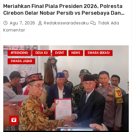
Meriahkan Final Piala Presiden 2026, Polresta
Cirebon Gelar Nobar Persib vs Persebaya Dan
Bagi-Bagi Motor Listrik
Agu 7, 2026
Redaksiswaradesaku
Tidak Ada
Komentar
#TRENDING
DESA KU
EVENT
NEWS
SWARA BEKASI
SWARA JABAR