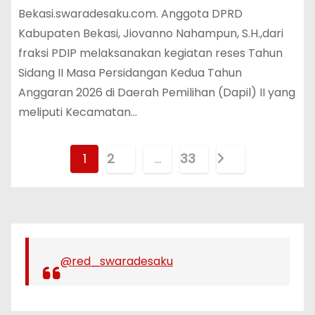
Bekasi.swaradesaku.com. Anggota DPRD
Kabupaten Bekasi, Jiovanno Nahampun, S.H.,dari
fraksi PDIP melaksanakan kegiatan reses Tahun
Sidang II Masa Persidangan Kedua Tahun
Anggaran 2026 di Daerah Pemilihan (Dapil) II yang
meliputi Kecamatan…
P
1
2
…
33
a
g
i
@red_swaradesaku
n
a