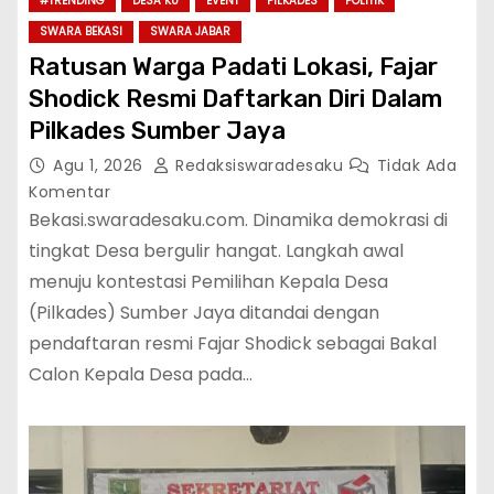
#TRENDING
DESA KU
EVENT
PILKADES
POLITIK
SWARA BEKASI
SWARA JABAR
Ratusan Warga Padati Lokasi, Fajar
Shodick Resmi Daftarkan Diri Dalam
Pilkades Sumber Jaya
Agu 1, 2026
Redaksiswaradesaku
Tidak Ada
Komentar
Bekasi.swaradesaku.com. Dinamika demokrasi di
tingkat Desa bergulir hangat. Langkah awal
menuju kontestasi Pemilihan Kepala Desa
(Pilkades) Sumber Jaya ditandai dengan
pendaftaran resmi Fajar Shodick sebagai Bakal
Calon Kepala Desa pada…