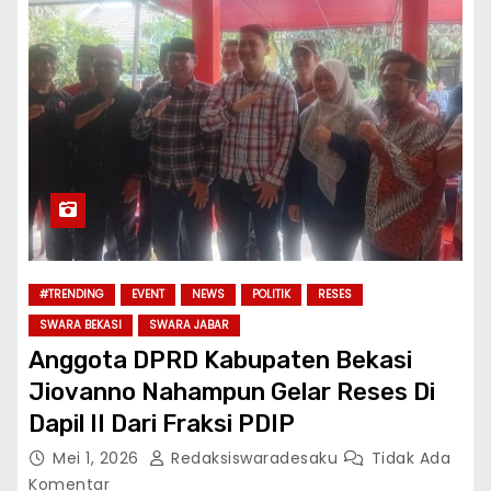
#TRENDING
EVENT
NEWS
POLITIK
RESES
SWARA BEKASI
SWARA JABAR
Anggota DPRD Kabupaten Bekasi
Jiovanno Nahampun Gelar Reses Di
Dapil II Dari Fraksi PDIP
Mei 1, 2026
Redaksiswaradesaku
Tidak Ada
Komentar