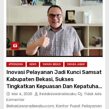
#TRENDING
NEWS
SWARA BEKASI
SWARA JABAR
Inovasi Pelayanan Jadi Kunci Samsat
Kabupaten Bekasi, Sukses
Tingkatkan Kepuasan Dan Kepatuhan
Warga
Mei 4, 2026
Redaksiswaradesaku
Tidak Ada
Komentar
Bekasi.swaradesaku.com. Kantor Pusat Pelayanan