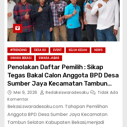
#TRENDING
DESA KU
EVENT
KELUH KESAH
NEWS
SWARA BEKASI
SWARA JABAR
Penolakan Daftar Pemilih : Sikap
Tegas Bakal Calon Anggota BPD Desa
Sumber Jaya Kecamatan Tambun
Selatan Kabupaten Bekasi Terhadap
Mei 9, 2026
Redaksiswaradesaku
Tidak Ada
Data Dari Kepala Dusun
Komentar
Bekasi.swaradesaku.com. Tahapan Pemilihan
Anggota BPD Desa Sumber Jaya Kecamatan
Tambun Selatan Kabupaten Bekasi,menjadi