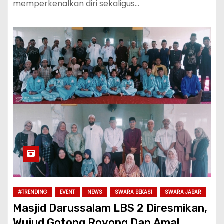
memperkenalkan diri sekaligus…
#TRENDING
EVENT
NEWS
SWARA BEKASI
SWARA JABAR
Masjid Darussalam LBS 2 Diresmikan,
Wujud Gotong Royong Dan Amal