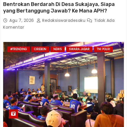
Bentrokan Berdarah Di Desa Sukajaya, Siapa
yang Bertanggung Jawab? Ke Mana APH?
Agu 7, 2026
Redaksiswaradesaku
Tidak Ada
Komentar
#TRENDING
CIREBON
NEWS
SWARA JABAR
TNI POLRI