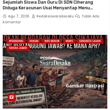
Sejumlah Siswa Dan Guru Di SDN Ciherang
Diduga Keracunan Usai Menyantap Menu
Program MBG, Puluhan Korban Dirawat Di
Agu 7, 2026
Redaksiswaradesaku
Tidak Ada
Puskesmas
Komentar
#TRENDING
HUKUM
INFO BOGOR
NEWS
SENGKETA LAHAN
SWARA JABAR