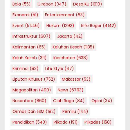
Bola
(55)
Cirebon
(347)
Desa Ku
(1910)
Ekonomi
(51)
Entertainment
(83)
Event
(5446)
Hukum
(1292)
Info Bogor
(4142)
Infrastruktur
(607)
Jakarta
(42)
Kalimantan
(65)
Keluhan Kesah
(1135)
Keluh Kesah
(311)
Kesehatan
(638)
Kriminal
(83)
Life Style
(47)
Liputan Khusus
(752)
Makassar
(53)
Megapolitan
(490)
News
(6793)
Nusantara
(860)
Olah Raga
(84)
Opini
(34)
Ormas Dan LSM
(182)
Pemilu
(144)
Pendidikan
(543)
Pilkada
(191)
Pilkades
(150)