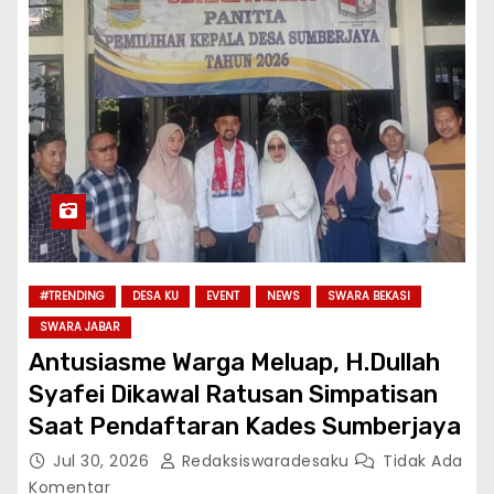
#TRENDING
DESA KU
EVENT
NEWS
SWARA BEKASI
SWARA JABAR
Antusiasme Warga Meluap, H.Dullah
Syafei Dikawal Ratusan Simpatisan
Saat Pendaftaran Kades Sumberjaya
Jul 30, 2026
Redaksiswaradesaku
Tidak Ada
Komentar