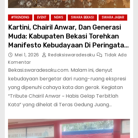
#TRENDING
EVENT
NEWS
SWARA BEKASI
SWARA JABAR
Kartini, Chairil Anwar, Dan Generasi
Muda: Kabupaten Bekasi Torehkan
Manifesto Kebudayaan Di Peringatan
Hari Tari Se-Dunia
Mei 1, 2026
Redaksiswaradesaku
Tidak Ada
Komentar
Bekasi.swaradesaku.com. Malam ini, denyut
kebudayaan bergetar dari ruang-ruang ekspresi
yang dipenuhi cahaya kata dan gerak. Kegiatan
“Tribute Chairil Anwar ~ Habis Gelap Terbitlah
Kata” yang dihelat di Teras Gedung Juang…