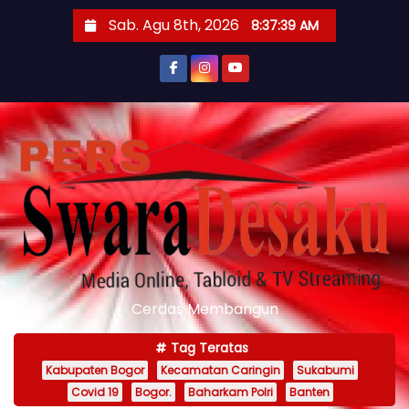
S
Sab. Agu 8th, 2026
8:37:42 AM
k
i
p
t
o
c
o
n
t
e
n
Cerdas Membangun
t
Tag Teratas
Kabupaten Bogor
Kecamatan Caringin
Sukabumi
Covid 19
Bogor.
Baharkam Polri
Banten