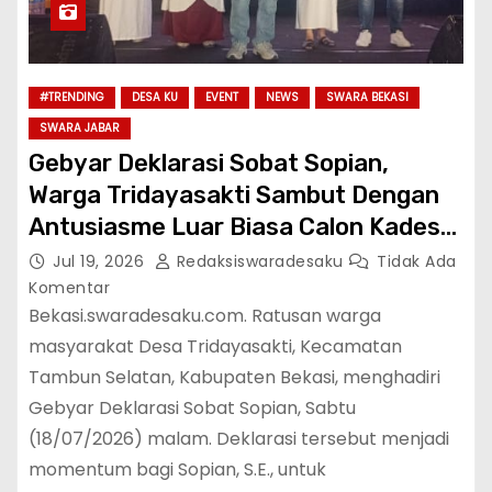
#TRENDING
DESA KU
EVENT
NEWS
SWARA BEKASI
SWARA JABAR
Gebyar Deklarasi Sobat Sopian,
Warga Tridayasakti Sambut Dengan
Antusiasme Luar Biasa Calon Kades
Tridayasakti Tambun Selatan
Jul 19, 2026
Redaksiswaradesaku
Tidak Ada
Kabupaten Bekasi
Komentar
Bekasi.swaradesaku.com. Ratusan warga
masyarakat Desa Tridayasakti, Kecamatan
Tambun Selatan, Kabupaten Bekasi, menghadiri
Gebyar Deklarasi Sobat Sopian, Sabtu
(18/07/2026) malam. Deklarasi tersebut menjadi
momentum bagi Sopian, S.E., untuk