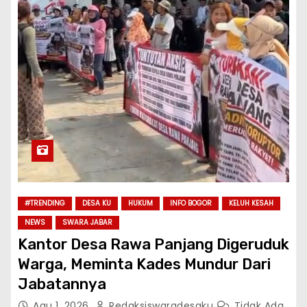
#TRENDING
DESA KU
HUKUM
INFO BOGOR
KELUH KESAH
NEWS
SWARA JABAR
Kantor Desa Rawa Panjang Digeruduk
Warga, Meminta Kades Mundur Dari
Jabatannya
Agu 1, 2026
Redaksiswaradesaku
Tidak Ada