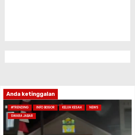
Anda ketinggalan
#TRENDING
INFO BOGOR
KELUH KESAH
NEWS
SWARA JABAR