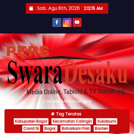
S
Sab. Agu 8th, 2026
2:12:17 AM
k
i
p
t
o
c
o
n
t
e
n
Cerdas Membangun
t
Tag Teratas
Kabupaten Bogor
Kecamatan Caringin
Sukabumi
Covid 19
Bogor.
Baharkam Polri
Banten