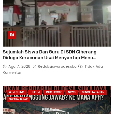
Sejumlah Siswa Dan Guru Di SDN Ciherang
Diduga Keracunan Usai Menyantap Menu
Program MBG, Puluhan Korban Dirawat Di
Agu 7, 2026
Redaksiswaradesaku
Tidak Ada
Puskesmas
Komentar
#TRENDING
HUKUM
INFO BOGOR
NEWS
SENGKETA LAHAN
SWARA JABAR