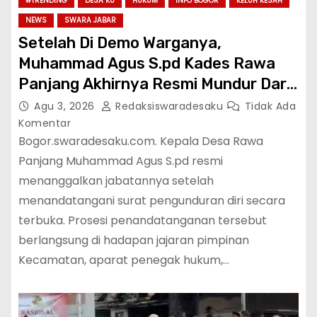
#TRENDING
DESA KU
HUKUM
INFO BOGOR
KELUH KESAH
NEWS
SWARA JABAR
Setelah Di Demo Warganya,
Muhammad Agus S.pd Kades Rawa
Panjang Akhirnya Resmi Mundur Dari
Jabatannya
Agu 3, 2026
Redaksiswaradesaku
Tidak Ada
Komentar
Bogor.swaradesaku.com. Kepala Desa Rawa
Panjang Muhammad Agus S.pd resmi
menanggalkan jabatannya setelah
menandatangani surat pengunduran diri secara
terbuka. Prosesi penandatanganan tersebut
berlangsung di hadapan jajaran pimpinan
Kecamatan, aparat penegak hukum,…