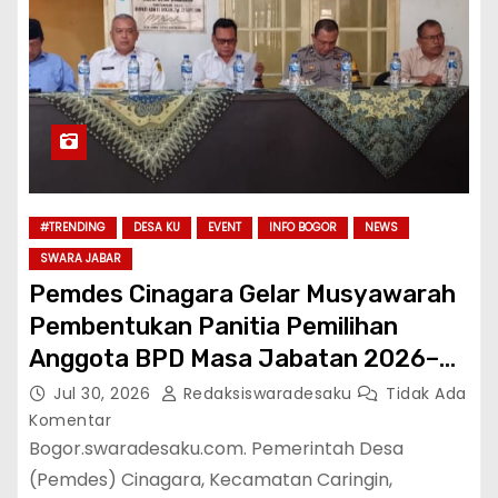
#TRENDING
DESA KU
EVENT
INFO BOGOR
NEWS
SWARA JABAR
Pemdes Cinagara Gelar Musyawarah
Pembentukan Panitia Pemilihan
Anggota BPD Masa Jabatan 2026–
2034
Jul 30, 2026
Redaksiswaradesaku
Tidak Ada
Komentar
Bogor.swaradesaku.com. Pemerintah Desa
(Pemdes) Cinagara, Kecamatan Caringin,