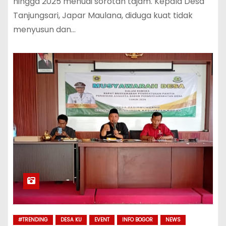
hingga 2025 menuai sorotan tajam. Kepala Desa
Tanjungsari, Japar Maulana, diduga kuat tidak
menyusun dan…
#TRENDING
DESA KU
EVENT
INFO BOGOR
NEWS