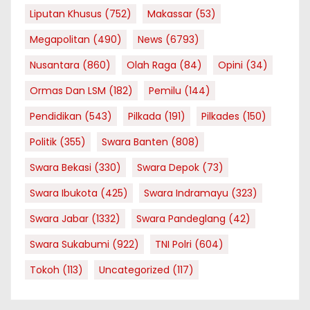
Liputan Khusus
(752)
Makassar
(53)
Megapolitan
(490)
News
(6793)
Nusantara
(860)
Olah Raga
(84)
Opini
(34)
Ormas Dan LSM
(182)
Pemilu
(144)
Pendidikan
(543)
Pilkada
(191)
Pilkades
(150)
Politik
(355)
Swara Banten
(808)
Swara Bekasi
(330)
Swara Depok
(73)
Swara Ibukota
(425)
Swara Indramayu
(323)
Swara Jabar
(1332)
Swara Pandeglang
(42)
Swara Sukabumi
(922)
TNI Polri
(604)
Tokoh
(113)
Uncategorized
(117)