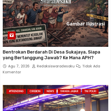
Bentrokan Berdarah Di Desa Sukajaya, Siapa
yang Bertanggung Jawab? Ke Mana APH?
Agu 7, 2026
Redaksiswaradesaku
Tidak Ada
Komentar
#TRENDING
CIREBON
NEWS
SWARA JABAR
TNI POLRI