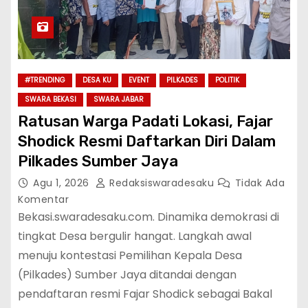
#TRENDING
DESA KU
EVENT
PILKADES
POLITIK
SWARA BEKASI
SWARA JABAR
Ratusan Warga Padati Lokasi, Fajar
Shodick Resmi Daftarkan Diri Dalam
Pilkades Sumber Jaya
Agu 1, 2026
Redaksiswaradesaku
Tidak Ada
Komentar
Bekasi.swaradesaku.com. Dinamika demokrasi di
tingkat Desa bergulir hangat. Langkah awal
menuju kontestasi Pemilihan Kepala Desa
(Pilkades) Sumber Jaya ditandai dengan
pendaftaran resmi Fajar Shodick sebagai Bakal