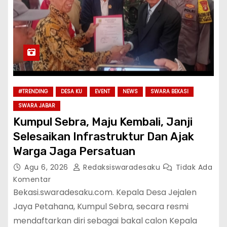
#TRENDING
DESA KU
EVENT
NEWS
SWARA BEKASI
SWARA JABAR
Kumpul Sebra, Maju Kembali, Janji
Selesaikan Infrastruktur Dan Ajak
Warga Jaga Persatuan
Agu 6, 2026
Redaksiswaradesaku
Tidak Ada
Komentar
Bekasi.swaradesaku.com. Kepala Desa Jejalen
Jaya Petahana, Kumpul Sebra, secara resmi
mendaftarkan diri sebagai bakal calon Kepala