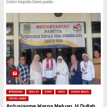
Calon Kepala Desa pada…
#TRENDING
DESA KU
EVENT
NEWS
SWARA BEKASI
SWARA JABAR
Antusiasme Warga Meluap, H.Dullah