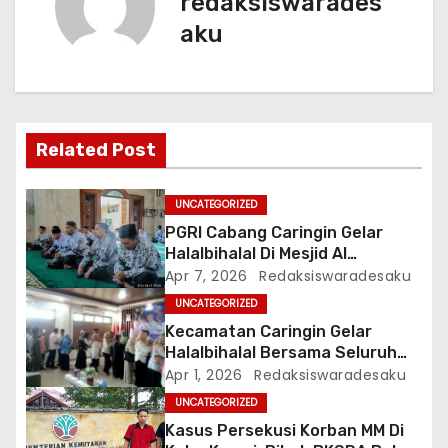
redaksiswarades
g
aku
a
s
i
Related Post
p
UNCATEGORIZED
o
PGRI Cabang Caringin Gelar
Halalbihalal Di Mesjid Al
s
Mukhlisin
Apr 7, 2026
Redaksiswaradesaku
UNCATEGORIZED
Kecamatan Caringin Gelar
Halalbihalal Bersama Seluruh
Instansi
Apr 1, 2026
Redaksiswaradesaku
UNCATEGORIZED
Kasus Persekusi Korban MM Di