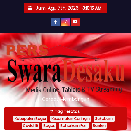
S
Jum. Agu 7th, 2026
3:18:17 AM
k
i
p
t
o
c
o
n
t
e
n
Cerdas Membangun
t
Tag Teratas
Kabupaten Bogor
Kecamatan Caringin
Sukabumi
Covid 19
Bogor.
Baharkam Polri
Banten