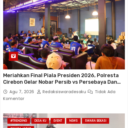
Meriahkan Final Piala Presiden 2026, Polresta
Cirebon Gelar Nobar Persib vs Persebaya Dan
Bagi-Bagi Motor Listrik
Agu 7, 2026
Redaksiswaradesaku
Tidak Ada
Komentar
#TRENDING
DESA KU
EVENT
NEWS
SWARA BEKASI