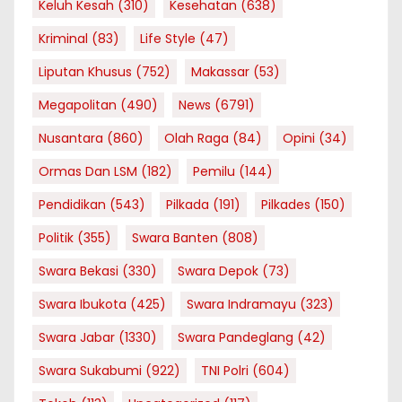
Keluh Kesah
(310)
Kesehatan
(638)
Kriminal
(83)
Life Style
(47)
Liputan Khusus
(752)
Makassar
(53)
Megapolitan
(490)
News
(6791)
Nusantara
(860)
Olah Raga
(84)
Opini
(34)
Ormas Dan LSM
(182)
Pemilu
(144)
Pendidikan
(543)
Pilkada
(191)
Pilkades
(150)
Politik
(355)
Swara Banten
(808)
Swara Bekasi
(330)
Swara Depok
(73)
Swara Ibukota
(425)
Swara Indramayu
(323)
Swara Jabar
(1330)
Swara Pandeglang
(42)
Swara Sukabumi
(922)
TNI Polri
(604)