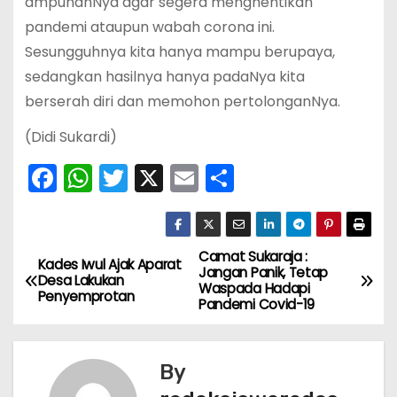
ampunanNya agar segera menghentikan
pandemi ataupun wabah corona ini.
Sesungguhnya kita hanya mampu berupaya,
sedangkan hasilnya hanya padaNya kita
berserah diri dan memohon pertolonganNya.
(Didi Sukardi)
F
W
T
X
E
S
a
h
w
m
h
c
a
itt
ai
ar
e
ts
er
l
e
Camat Sukaraja :
N
Kades Iwul Ajak Aparat
Jangan Panik, Tetap
Desa Lakukan
b
A
Waspada Hadapi
a
Penyemprotan
Pandemi Covid-19
o
p
v
o
p
k
By
i