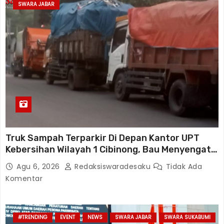
SWARA JABAR
Truk Sampah Terparkir Di Depan Kantor UPT
Kebersihan Wilayah 1 Cibinong, Bau Menyengat
Diduga Resahkan Warga
Agu 6, 2026
Redaksiswaradesaku
Tidak Ada
Komentar
#TRENDING
EVENT
NEWS
SWARA JABAR
SWARA SUKABUMI