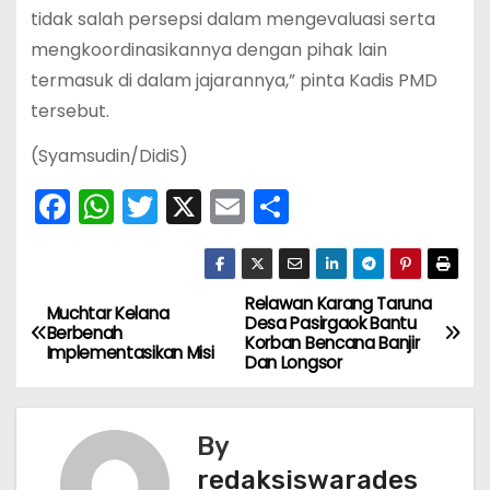
tidak salah persepsi dalam mengevaluasi serta
mengkoordinasikannya dengan pihak lain
termasuk di dalam jajarannya,” pinta Kadis PMD
tersebut.
(Syamsudin/DidiS)
F
W
T
X
E
S
a
h
w
m
h
c
a
itt
ai
ar
e
ts
er
l
e
Relawan Karang Taruna
N
Muchtar Kelana
Desa Pasirgaok Bantu
Berbenah
b
A
Korban Bencana Banjir
a
Implementasikan Misi
Dan Longsor
o
p
v
o
p
k
By
i
redaksiswarades