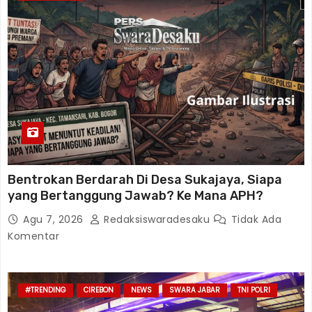
Bentrokan Berdarah Di Desa Sukajaya, Siapa
yang Bertanggung Jawab? Ke Mana APH?
Agu 7, 2026
Redaksiswaradesaku
Tidak Ada
Komentar
#TRENDING
CIREBON
NEWS
SWARA JABAR
TNI POLRI