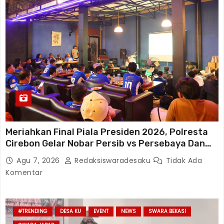
Meriahkan Final Piala Presiden 2026, Polresta
Cirebon Gelar Nobar Persib vs Persebaya Dan
Bagi-Bagi Motor Listrik
Agu 7, 2026
Redaksiswaradesaku
Tidak Ada
Komentar
#TRENDING
DESA KU
EVENT
NEWS
SWARA BEKASI