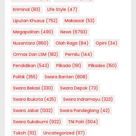
Kriminal
(83)
Life Style
(47)
Liputan Khusus
(752)
Makassar
(53)
Megapolitan
(490)
News
(6793)
Nusantara
(860)
Olah Raga
(84)
Opini
(34)
Ormas Dan LSM
(182)
Pemilu
(144)
Pendidikan
(543)
Pilkada
(191)
Pilkades
(150)
Politik
(355)
Swara Banten
(808)
Swara Bekasi
(330)
Swara Depok
(73)
Swara Ibukota
(425)
Swara Indramayu
(323)
Swara Jabar
(1332)
Swara Pandeglang
(42)
Swara Sukabumi
(922)
TNI Polri
(604)
Tokoh
(113)
Uncategorized
(117)