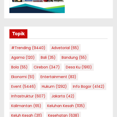
Topik
#Trending
(9440)
Advetorial
(65)
Agama
(120)
Bali
(35)
Bandung
(55)
Bola
(55)
Cirebon
(347)
Desa Ku
(1910)
Ekonomi
(51)
Entertainment
(83)
Event
(5446)
Hukum
(1292)
Info Bogor
(4142)
Infrastruktur
(607)
Jakarta
(42)
Kalimantan
(65)
Keluhan Kesah
(1135)
Keluh Kesah
(311)
Kesehatan
(638)