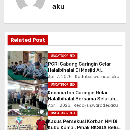
g
aku
a
s
i
Related Post
p
UNCATEGORIZED
o
PGRI Cabang Caringin Gelar
Halalbihalal Di Mesjid Al
s
Mukhlisin
Apr 7, 2026
Redaksiswaradesaku
UNCATEGORIZED
Kecamatan Caringin Gelar
Halalbihalal Bersama Seluruh
Instansi
Apr 1, 2026
Redaksiswaradesaku
UNCATEGORIZED
Kasus Persekusi Korban MM Di
Kubu Kumai, Pihak BKSDA Belum