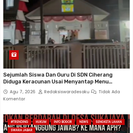
Sejumlah Siswa Dan Guru Di SDN Ciherang
Diduga Keracunan Usai Menyantap Menu
Program MBG, Puluhan Korban Dirawat Di
Agu 7, 2026
Redaksiswaradesaku
Tidak Ada
Puskesmas
Komentar
#TRENDING
HUKUM
INFO BOGOR
NEWS
SENGKETA LAHAN
SWARA JABAR