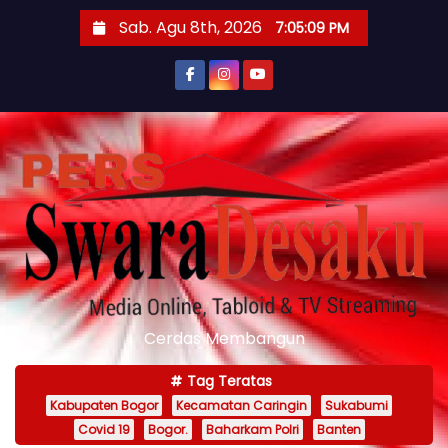
S
Sab. Agu 8th, 2026
7:05:11 PM
k
i
p
t
o
c
o
n
t
e
n
Cerdas Membangun
t
Tag Teratas
Kabupaten Bogor
Kecamatan Caringin
Sukabumi
Covid 19
Bogor.
Baharkam Polri
Banten