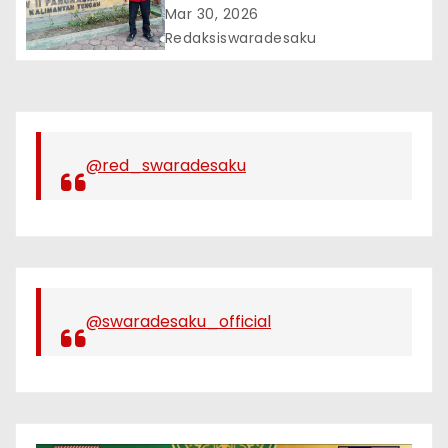
Bisa Berikan Tanggapannya
Mar 30, 2026
Redaksiswaradesaku
@red_swaradesaku
@swaradesaku_official