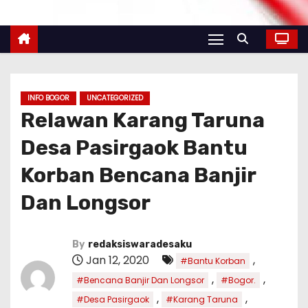
INFO BOGOR
UNCATEGORIZED
Relawan Karang Taruna
Desa Pasirgaok Bantu
Korban Bencana Banjir
Dan Longsor
By
redaksiswaradesaku
Jan 12, 2020
,
#Bantu Korban
,
,
#Bencana Banjir Dan Longsor
#Bogor.
,
,
#Desa Pasirgaok
#Karang Taruna