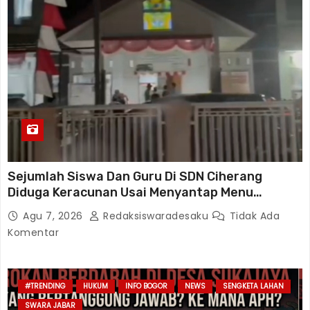
Sejumlah Siswa Dan Guru Di SDN Ciherang
Diduga Keracunan Usai Menyantap Menu
Program MBG, Puluhan Korban Dirawat Di
Agu 7, 2026
Redaksiswaradesaku
Tidak Ada
Puskesmas
Komentar
#TRENDING
HUKUM
INFO BOGOR
NEWS
SENGKETA LAHAN
SWARA JABAR