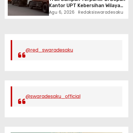
Kantor UPT Kebersihan Wilayah
1 Cibinong, Bau Menyengat
Agu 6, 2026
Redaksiswaradesaku
Diduga Resahkan Warga
@red_swaradesaku
@swaradesaku_official