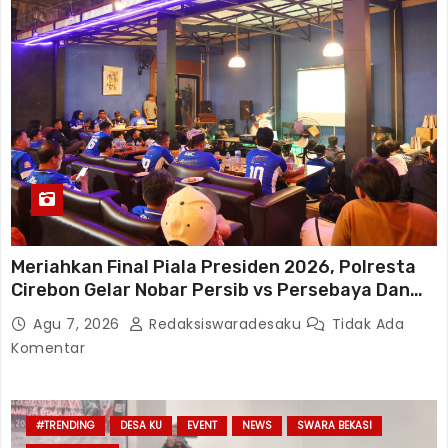
Meriahkan Final Piala Presiden 2026, Polresta
Cirebon Gelar Nobar Persib vs Persebaya Dan
Bagi-Bagi Motor Listrik
Agu 7, 2026
Redaksiswaradesaku
Tidak Ada
Komentar
#TRENDING
DESA KU
EVENT
NEWS
SWARA BEKASI