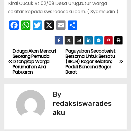
Kirai Cucuk Rt 02/09 Desa Urug,tutur warga
sekitar kepada swsradesaku.com. ( Syamsudin )
F
W
T
X
E
S
a
h
w
m
h
c
a
itt
ai
ar
e
ts
er
l
e
Diduga Akan Mencuri
Paguyuban Secooterist
N
Seorang Pemuda
Bersama Untuk Bersatu
b
A
Ditangkap Warga
(SBUB) Bogor Selatan;
a
Perumahan Aira
Peduli Bencana Bogor
o
p
Pabuaran
Barat
v
o
p
k
i
By
g
redaksiswarades
aku
a
s