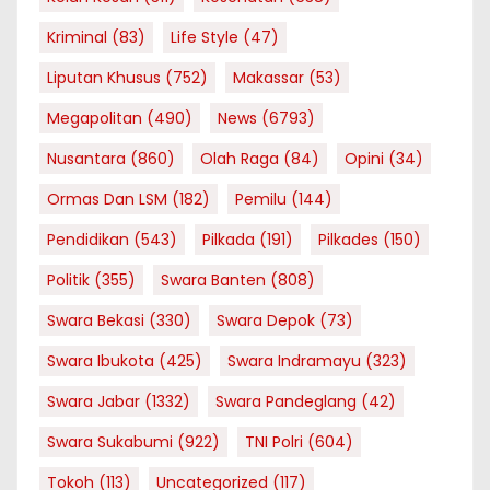
Kriminal
(83)
Life Style
(47)
Liputan Khusus
(752)
Makassar
(53)
Megapolitan
(490)
News
(6793)
Nusantara
(860)
Olah Raga
(84)
Opini
(34)
Ormas Dan LSM
(182)
Pemilu
(144)
Pendidikan
(543)
Pilkada
(191)
Pilkades
(150)
Politik
(355)
Swara Banten
(808)
Swara Bekasi
(330)
Swara Depok
(73)
Swara Ibukota
(425)
Swara Indramayu
(323)
Swara Jabar
(1332)
Swara Pandeglang
(42)
Swara Sukabumi
(922)
TNI Polri
(604)
Tokoh
(113)
Uncategorized
(117)