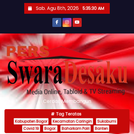
S
Sab. Agu 8th, 2026
5:35:32 AM
k
i
p
t
o
c
o
n
t
e
n
Cerdas Membangun
t
Tag Teratas
Kabupaten Bogor
Kecamatan Caringin
Sukabumi
Covid 19
Bogor.
Baharkam Polri
Banten