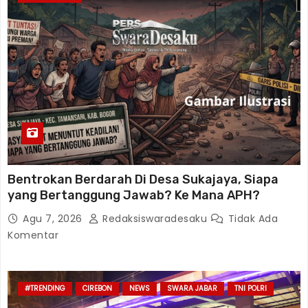
Bentrokan Berdarah Di Desa Sukajaya, Siapa
yang Bertanggung Jawab? Ke Mana APH?
Agu 7, 2026
Redaksiswaradesaku
Tidak Ada
Komentar
#TRENDING
CIREBON
NEWS
SWARA JABAR
TNI POLRI