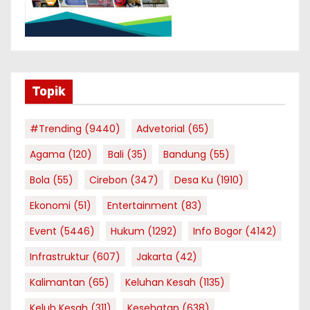
Topik
#Trending
(9440)
Advetorial
(65)
Agama
(120)
Bali
(35)
Bandung
(55)
Bola
(55)
Cirebon
(347)
Desa Ku
(1910)
Ekonomi
(51)
Entertainment
(83)
Event
(5446)
Hukum
(1292)
Info Bogor
(4142)
Infrastruktur
(607)
Jakarta
(42)
Kalimantan
(65)
Keluhan Kesah
(1135)
Keluh Kesah
(311)
Kesehatan
(638)