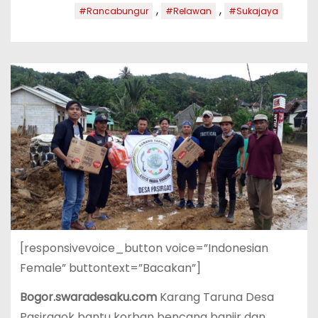
,
,
#Rancabungur
#Relawan
#Sukajaya
[responsivevoice_button voice=”Indonesian
Female” buttontext=”Bacakan”]
Bogor.swaradesaku.com
Karang Taruna Desa
Pasirgaok bantu korban bencana banjir dan