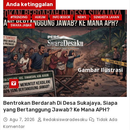
Anda ketinggalan
#TRENDING
HUKUM
INFO BOGOR
NEWS
SENGKETA LAHAN
SWARA JABAR
Bentrokan Berdarah Di Desa Sukajaya, Siapa
yang Bertanggung Jawab? Ke Mana APH?
Agu 7, 2026
Redaksiswaradesaku
Tidak Ada
Komentar