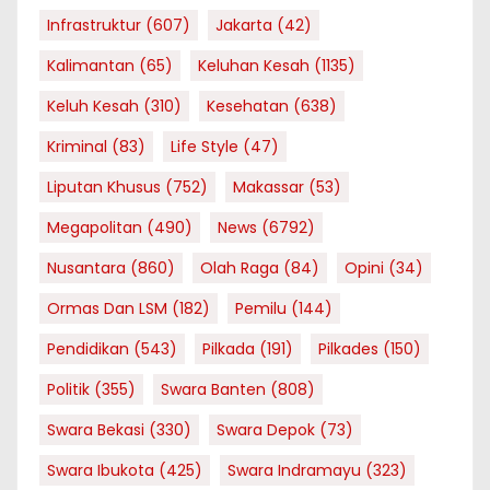
Infrastruktur
(607)
Jakarta
(42)
Kalimantan
(65)
Keluhan Kesah
(1135)
Keluh Kesah
(310)
Kesehatan
(638)
Kriminal
(83)
Life Style
(47)
Liputan Khusus
(752)
Makassar
(53)
Megapolitan
(490)
News
(6792)
Nusantara
(860)
Olah Raga
(84)
Opini
(34)
Ormas Dan LSM
(182)
Pemilu
(144)
Pendidikan
(543)
Pilkada
(191)
Pilkades
(150)
Politik
(355)
Swara Banten
(808)
Swara Bekasi
(330)
Swara Depok
(73)
Swara Ibukota
(425)
Swara Indramayu
(323)