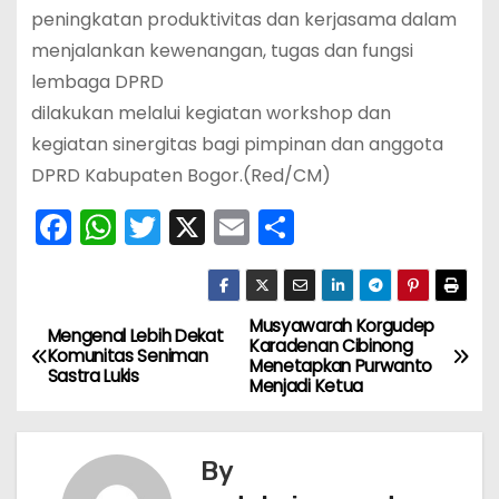
peningkatan produktivitas dan kerjasama dalam
menjalankan kewenangan, tugas dan fungsi
lembaga DPRD
dilakukan melalui kegiatan workshop dan
kegiatan sinergitas bagi pimpinan dan anggota
DPRD Kabupaten Bogor.(Red/CM)
F
W
T
X
E
S
a
h
w
m
h
c
a
itt
ai
ar
e
ts
er
l
e
Musyawarah Korgudep
N
Mengenal Lebih Dekat
Karadenan Cibinong
Komunitas Seniman
b
A
Menetapkan Purwanto
a
Sastra Lukis
Menjadi Ketua
o
p
v
o
p
k
By
i