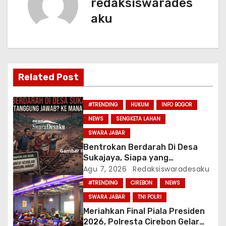
redaksiswarades
g
aku
a
s
i
Related Post
p
#TRENDING
HUKUM
INFO BOGOR
o
NEWS
SENGKETA LAHAN
SWARA JABAR
s
Bentrokan Berdarah Di Desa
Sukajaya, Siapa yang
Bertanggung Jawab? Ke Mana
Agu 7, 2026
Redaksiswaradesaku
APH?
#TRENDING
CIREBON
NEWS
SWARA JABAR
TNI POLRI
Meriahkan Final Piala Presiden
2026, Polresta Cirebon Gelar