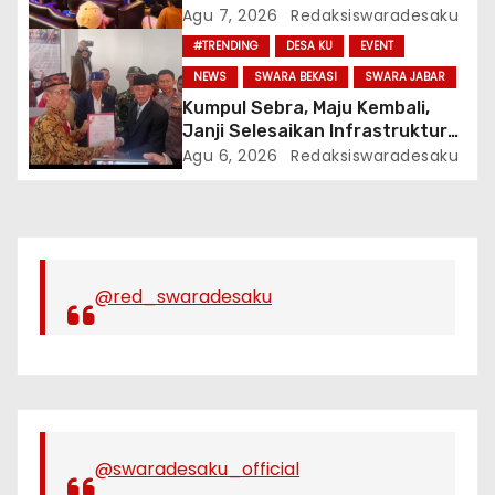
Nobar Persib vs Persebaya Dan
Agu 7, 2026
Redaksiswaradesaku
Bagi-Bagi Motor Listrik
#TRENDING
DESA KU
EVENT
NEWS
SWARA BEKASI
SWARA JABAR
Kumpul Sebra, Maju Kembali,
Janji Selesaikan Infrastruktur
Dan Ajak Warga Jaga Persatuan
Agu 6, 2026
Redaksiswaradesaku
@red_swaradesaku
@swaradesaku_official