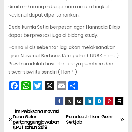
diraih sekarang sebagai juara umum tingkat
Nasional dapat dipertahankan.
Dede kurnia Setia berpesan agar Hannadia Bilqis
dapat berprestasi juga di bidang study.
Hanna Bilqis sebentar lagi akan melaksanakan
Ujian Nasional Berbasis Komputer ( UNBK – red )
Prestasi adalah hasil dari upaya pembina dan
siswa-siswi itu sendiri ( Han * )
F
W
T
X
E
S
a
h
w
m
h
c
a
itt
ai
ar
e
ts
er
l
e
Tim Pelaksana Inovasi
N
Desa Gelar
Pemdes Jatisari Gelar
b
A
pertanggungjawaban
Sertijab
a
(LPJ) tahun 2019