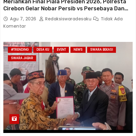
Meriahkan Final Piala Presiden 2026, Polresta
Cirebon Gelar Nobar Persib vs Persebaya Dan
Bagi-Bagi Motor Listrik
Agu 7, 2026
Redaksiswaradesaku
Tidak Ada
Komentar
#TRENDING
DESA KU
EVENT
NEWS
SWARA BEKASI
SWARA JABAR