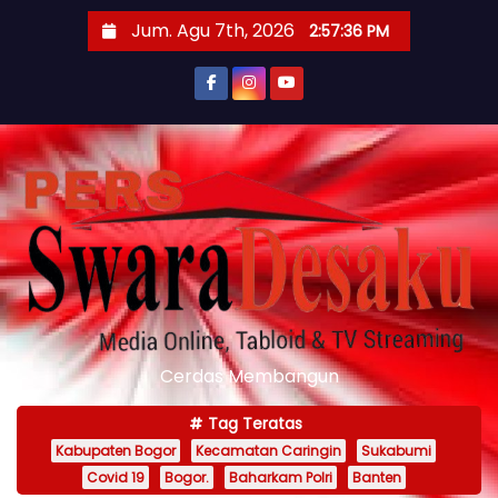
S
Jum. Agu 7th, 2026
2:57:38 PM
k
i
p
t
o
c
o
n
t
e
n
Cerdas Membangun
t
Tag Teratas
Kabupaten Bogor
Kecamatan Caringin
Sukabumi
Covid 19
Bogor.
Baharkam Polri
Banten