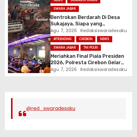
NEWS
SENGKETA LAHAN
SWARA JABAR
Bentrokan Berdarah Di Desa
Sukajaya, Siapa yang
Bertanggung Jawab? Ke Mana
Agu 7, 2026
Redaksiswaradesaku
APH?
#TRENDING
CIREBON
NEWS
SWARA JABAR
TNI POLRI
Meriahkan Final Piala Presiden
2026, Polresta Cirebon Gelar
Nobar Persib vs Persebaya Dan
Agu 7, 2026
Redaksiswaradesaku
Bagi-Bagi Motor Listrik
@red_swaradesaku