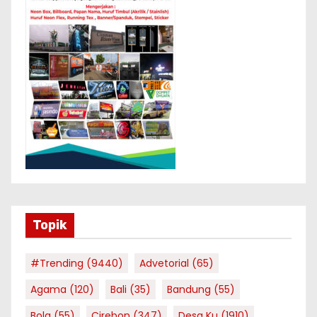
Topik
#Trending
(9440)
Advetorial
(65)
Agama
(120)
Bali
(35)
Bandung
(55)
Bola
(55)
Cirebon
(347)
Desa Ku
(1910)