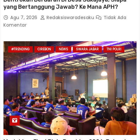
yang Bertanggung Jawab? Ke Mana APH?
Agu 7, 2026
Redaksiswaradesaku
Tidak Ada
Komentar
#TRENDING
CIREBON
NEWS
SWARA JABAR
TNI POLRI