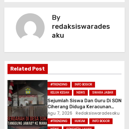
o
p
v
o
p
k
By
i
redaksiswarades
g
aku
a
s
i
Related Post
p
#TRENDING
INFO BOGOR
o
KELUH KESAH
NEWS
SWARA JABAR
Sejumlah Siswa Dan Guru Di SDN
s
Ciherang Diduga Keracunan
Usai Menyantap Menu Program
Agu 7, 2026
Redaksiswaradesaku
MBG, Puluhan Korban Dirawat Di
#TRENDING
HUKUM
INFO BOGOR
Puskesmas