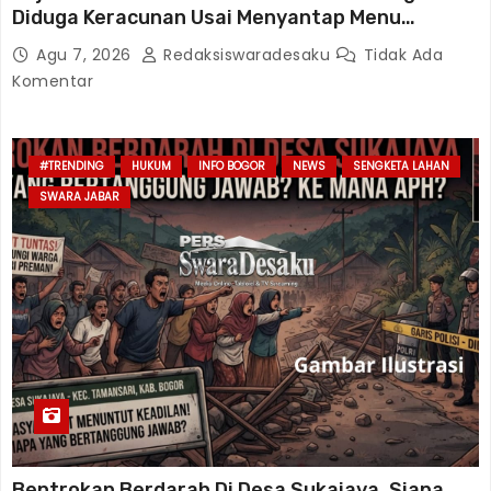
Diduga Keracunan Usai Menyantap Menu
Program MBG, Puluhan Korban Dirawat Di
Agu 7, 2026
Redaksiswaradesaku
Tidak Ada
Puskesmas
Komentar
#TRENDING
HUKUM
INFO BOGOR
NEWS
SENGKETA LAHAN
SWARA JABAR
Bentrokan Berdarah Di Desa Sukajaya, Siapa