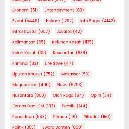
Ekonomi
(51)
Entertainment
(83)
Event
(5446)
Hukum
(1292)
Info Bogor
(4142)
Infrastruktur
(607)
Jakarta
(42)
Kalimantan
(65)
Keluhan Kesah
(1135)
Keluh Kesah
(311)
Kesehatan
(638)
Kriminal
(83)
Life Style
(47)
Liputan Khusus
(752)
Makassar
(53)
Megapolitan
(490)
News
(6793)
Nusantara
(860)
Olah Raga
(84)
Opini
(34)
Ormas Dan LSM
(182)
Pemilu
(144)
Pendidikan
(543)
Pilkada
(191)
Pilkades
(150)
Politik
(355)
Swara Banten
(808)