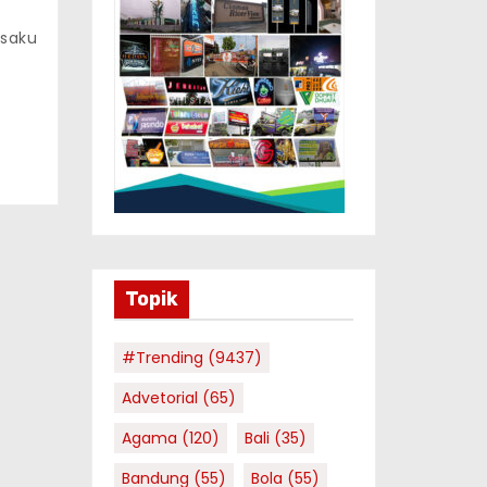
saku
at
a
Topik
#Trending
(9437)
Advetorial
(65)
Agama
(120)
Bali
(35)
Bandung
(55)
Bola
(55)