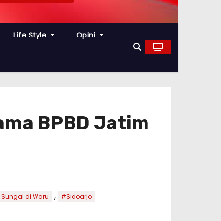
Life Style
Opini
rsama BPBD Jatim
,
n Sungai di Waru
#Sidoarjo