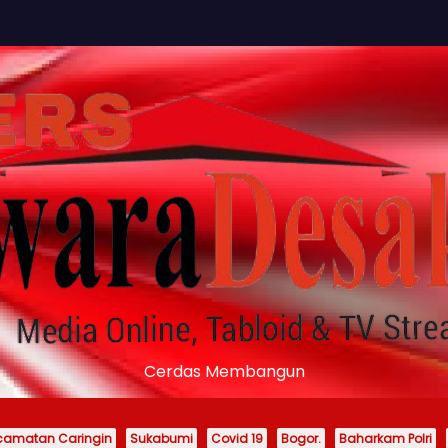
Cerdas Membangun
camatan Caringin
Sukabumi
Covid 19
Bogor.
Baharkam Polri