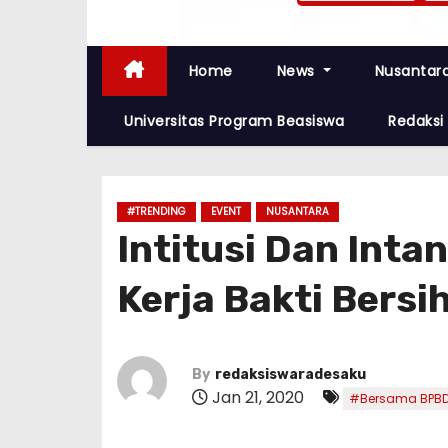
Home
News
Nusantar
Universitas Program Beasiswa
Redaksi
#TRENDING
EVENT
NUSANTARA
Intitusi Dan Inta
Kerja Bakti Bersi
By
redaksiswaradesaku
Jan 21, 2020
#Bersama BPBD