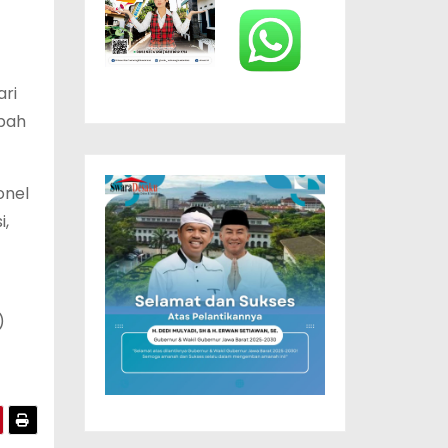
ari
mpah
onel
i,
)