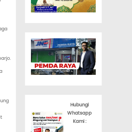
aga
arjo.
a
tung
Hubungi
Whatsapp
t
Kami :