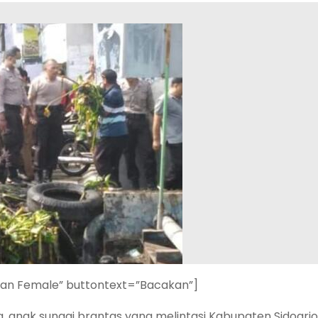
ian Female” buttontext=”Bacakan”]
, anak sungai brantas yang melintasi Kabupaten Sidoarjo