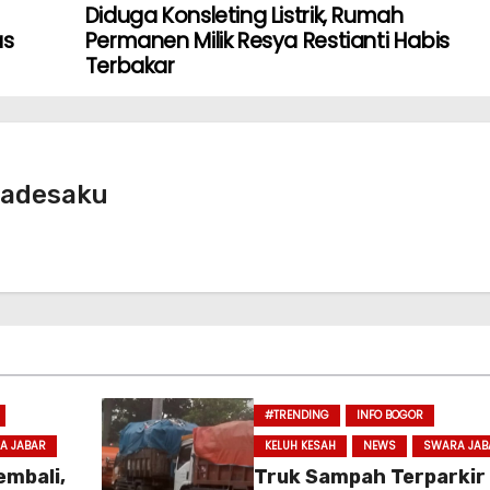
Diduga Konsleting Listrik, Rumah
as
Permanen Milik Resya Restianti Habis
Terbakar
radesaku
#TRENDING
INFO BOGOR
A JABAR
KELUH KESAH
NEWS
SWARA JAB
embali,
Truk Sampah Terparkir 