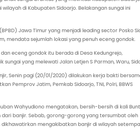
 wilayah di Kabupaten Sidoarjo. Belakangan sungai ini
PBD) Jawa Timur yang menjadi leading sector Posko Si
im, mendata sejumlah lokasi yang penuh eceng gondok.
 dan eceng gondok itu berada di Desa Kedungrejo,
ik sungai yang melewati Jalan Letjen S Parman, Waru, Sido
ir, Senin pagi (20/01/2020) dilakukan kerja bakti bersam
batkan Pemprov Jatim, Pemkab Sidoarjo, TNI, Polri, BBWS
Suban Wahyudiono mengatakan, bersih-bersih di kali Bun
n dari banjir. Sebab, gorong-gorong yang tersumbat oleh
ikhawatirkan mengakibatkan banjir di wilayah setempa