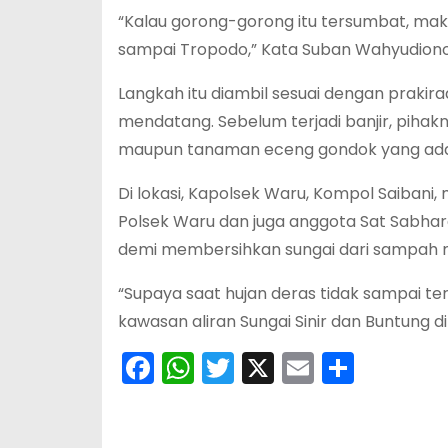
“Kalau gorong-gorong itu tersumbat, maka
sampai Tropodo,” Kata Suban Wahyudiono
Langkah itu diambil sesuai dengan praki
mendatang. Sebelum terjadi banjir, pih
maupun tanaman eceng gondok yang ada di 
Di lokasi, Kapolsek Waru, Kompol Saibani, 
Polsek Waru dan juga anggota Sat Sabhara 
demi membersihkan sungai dari sampah
“Supaya saat hujan deras tidak sampai terj
kawasan aliran Sungai Sinir dan Buntung 
F
W
T
X
E
S
a
h
w
m
h
c
a
itt
ai
ar