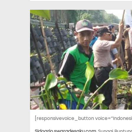
[responsivevoice_button voice=”Indones
Sidoarjo.swaradesaku.com.
Sungai Buntung