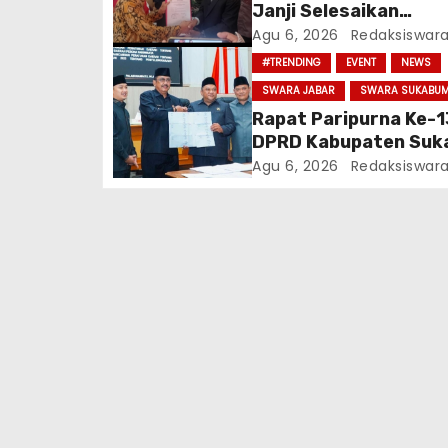
Janji Selesaikan
Infrastruktur Dan Aj
Agu 6, 2026
Redaksiswar
Warga Jaga Persatu
#TRENDING
EVENT
NEWS
SWARA JABAR
SWARA SUKABUM
Rapat Paripurna Ke-1
DPRD Kabupaten Suk
Tahun Sidang 2026
Agu 6, 2026
Redaksiswar