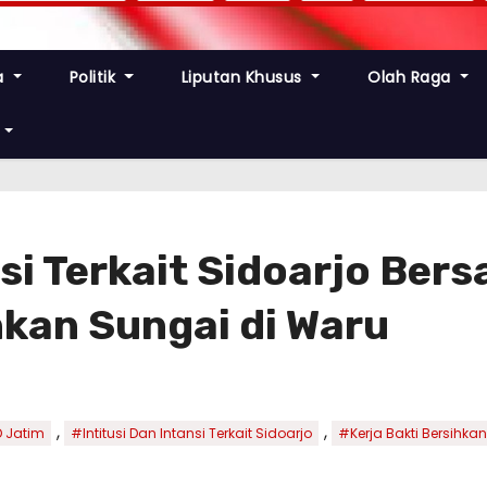
a
Politik
Liputan Khusus
Olah Raga
nsi Terkait Sidoarjo Be
hkan Sungai di Waru
,
,
 Jatim
#Intitusi Dan Intansi Terkait Sidoarjo
#Kerja Bakti Bersihka