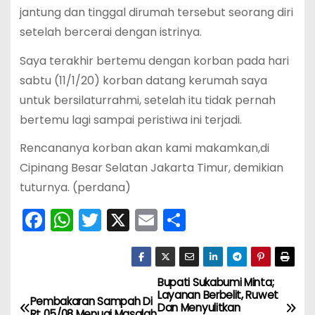
jantung dan tinggal dirumah tersebut seorang diri
setelah bercerai dengan istrinya.
Saya terakhir bertemu dengan korban pada hari
sabtu (11/1/20) korban datang kerumah saya
untuk bersilaturrahmi, setelah itu tidak pernah
bertemu lagi sampai peristiwa ini terjadi.
Rencananya korban akan kami makamkan,di
Cipinang Besar Selatan Jakarta Timur, demikian
tuturnya. (perdana)
F
W
T
X
E
S
a
h
w
m
h
c
a
itt
ai
ar
e
ts
er
l
e
Bupati Sukabumi Minta;
N
Layanan Berbelit, Ruwet
Pembakaran Sampah Di
b
A
Dan Menyulitkan
Rt 05/08 Menuai Masalah