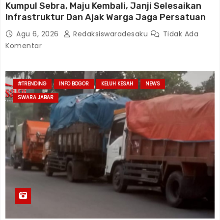
Kumpul Sebra, Maju Kembali, Janji Selesaikan
Infrastruktur Dan Ajak Warga Jaga Persatuan
Agu 6, 2026
Redaksiswaradesaku
Tidak Ada
Komentar
#TRENDING
INFO BOGOR
KELUH KESAH
NEWS
SWARA JABAR