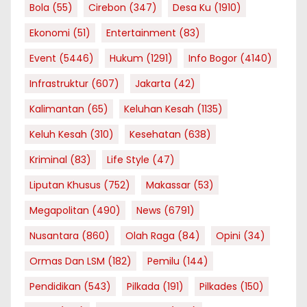
Bola
(55)
Cirebon
(347)
Desa Ku
(1910)
Ekonomi
(51)
Entertainment
(83)
Event
(5446)
Hukum
(1291)
Info Bogor
(4140)
Infrastruktur
(607)
Jakarta
(42)
Kalimantan
(65)
Keluhan Kesah
(1135)
Keluh Kesah
(310)
Kesehatan
(638)
Kriminal
(83)
Life Style
(47)
Liputan Khusus
(752)
Makassar
(53)
Megapolitan
(490)
News
(6791)
Nusantara
(860)
Olah Raga
(84)
Opini
(34)
Ormas Dan LSM
(182)
Pemilu
(144)
Pendidikan
(543)
Pilkada
(191)
Pilkades
(150)