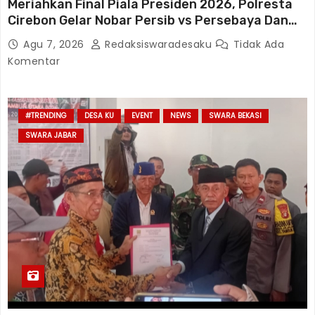
Meriahkan Final Piala Presiden 2026, Polresta
Cirebon Gelar Nobar Persib vs Persebaya Dan
Bagi-Bagi Motor Listrik
Agu 7, 2026
Redaksiswaradesaku
Tidak Ada
Komentar
#TRENDING
DESA KU
EVENT
NEWS
SWARA BEKASI
SWARA JABAR