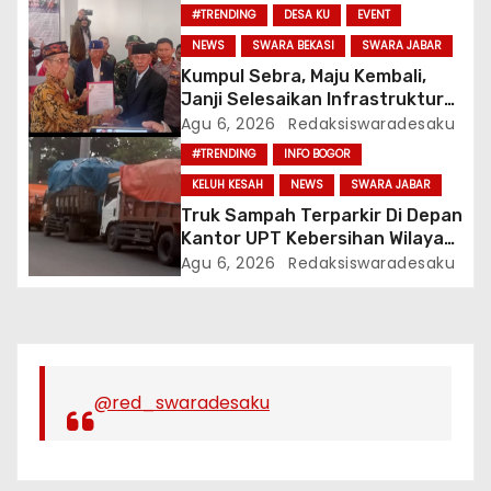
Bagi-Bagi Motor Listrik
#TRENDING
DESA KU
EVENT
NEWS
SWARA BEKASI
SWARA JABAR
Kumpul Sebra, Maju Kembali,
Janji Selesaikan Infrastruktur
Dan Ajak Warga Jaga Persatuan
Agu 6, 2026
Redaksiswaradesaku
#TRENDING
INFO BOGOR
KELUH KESAH
NEWS
SWARA JABAR
Truk Sampah Terparkir Di Depan
Kantor UPT Kebersihan Wilayah
1 Cibinong, Bau Menyengat
Agu 6, 2026
Redaksiswaradesaku
Diduga Resahkan Warga
@red_swaradesaku