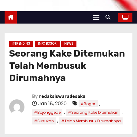
#TRENDING
INFO BOGOR
NEWS
Seorang Kake Ditemukan
Telah Membusuk
Dirumahnya
By
redaksiswaradesaku
Jan 18, 2020
,
#Bogor.
,
,
#Bojonggede
#Seorang Kake Ditemukan
,
#Susukan
#Telah Membusuk Dirumahnya