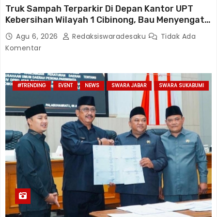
Truk Sampah Terparkir Di Depan Kantor UPT
Kebersihan Wilayah 1 Cibinong, Bau Menyengat
Diduga Resahkan Warga
Agu 6, 2026
Redaksiswaradesaku
Tidak Ada
Komentar
#TRENDING
EVENT
NEWS
SWARA JABAR
SWARA SUKABUMI