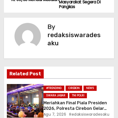
a
Masyarakat Segera Di
o
p
Pangkas
v
o
p
k
i
By
g
redaksiswarades
aku
a
s
i
Related Post
p
o
#TRENDING
CIREBON
NEWS
SWARA JABAR
TNI POLRI
s
Meriahkan Final Piala Presiden
2026, Polresta Cirebon Gelar
Nobar Persib vs Persebaya Dan
Agu 7, 2026
Redaksiswaradesaku