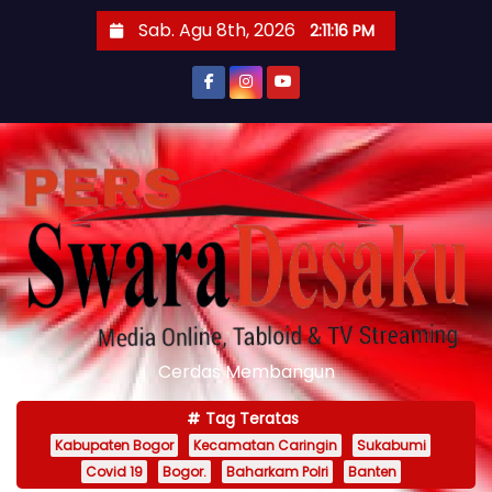
S
Sab. Agu 8th, 2026
2:11:18 PM
k
i
p
t
o
c
o
n
t
e
n
Cerdas Membangun
t
Tag Teratas
Kabupaten Bogor
Kecamatan Caringin
Sukabumi
Covid 19
Bogor.
Baharkam Polri
Banten