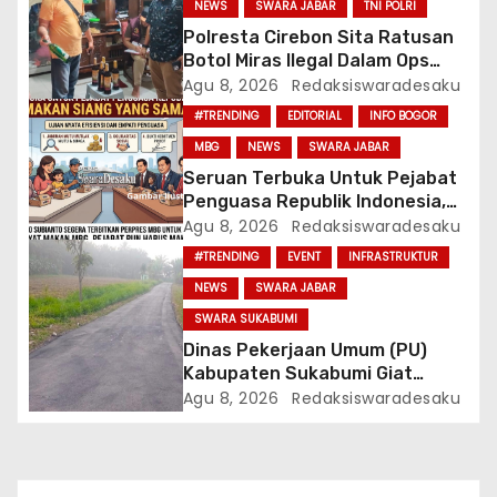
NEWS
SWARA JABAR
TNI POLRI
Polresta Cirebon Sita Ratusan
Botol Miras Ilegal Dalam Ops
Pekat
Agu 8, 2026
Redaksiswaradesaku
#TRENDING
EDITORIAL
INFO BOGOR
MBG
NEWS
SWARA JABAR
Seruan Terbuka Untuk Pejabat
Penguasa Republik Indonesia,
Makan Siang Yang Sama
Agu 8, 2026
Redaksiswaradesaku
#TRENDING
EVENT
INFRASTRUKTUR
NEWS
SWARA JABAR
SWARA SUKABUMI
Dinas Pekerjaan Umum (PU)
Kabupaten Sukabumi Giat
Laksanakan Perbaikan Jalan
Agu 8, 2026
Redaksiswaradesaku
Disetiap Wilayah