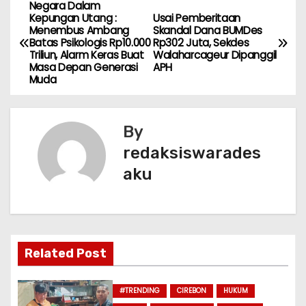
e
ts
er
l
e
Negara Dalam
N
Kepungan Utang :
Usai Pemberitaan
b
A
Menembus Ambang
Skandal Dana BUMDes
a
Batas Psikologis Rp10.000
Rp302 Juta, Sekdes
o
p
Triliun, Alarm Keras Buat
Walaharcageur Dipanggil
v
Masa Depan Generasi
APH
o
p
Muda
k
i
g
By
redaksiswarades
a
aku
s
i
p
Related Post
o
#TRENDING
CIREBON
HUKUM
s