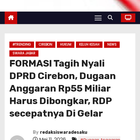
#TRENDING
CIREBON
HUKUM
KELUH KESAH
NEWS
SWARA JABAR
FORMASI Tagih Nyali
DPRD Cirebon, Dugaan
Anggaran Rp55 Miliar
Harus Dibongkar, RDP
secepatnya Di Gelar
By
redaksiswaradesaku
Mei 11, 2026
#Dugaan Anggaran