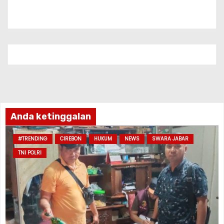
Anda ketinggalan
#TRENDING
CIREBON
HUKUM
NEWS
SWARA JABAR
TNI POLRI