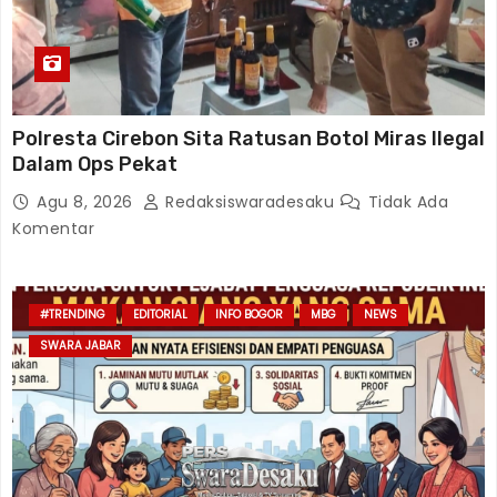
Polresta Cirebon Sita Ratusan Botol Miras Ilegal
Dalam Ops Pekat
Agu 8, 2026
Redaksiswaradesaku
Tidak Ada
Komentar
#TRENDING
EDITORIAL
INFO BOGOR
MBG
NEWS
SWARA JABAR