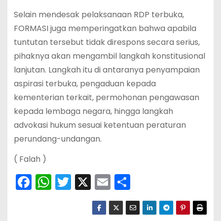
Selain mendesak pelaksanaan RDP terbuka,
FORMASI juga memperingatkan bahwa apabila
tuntutan tersebut tidak direspons secara serius,
pihaknya akan mengambil langkah konstitusional
lanjutan. Langkah itu di antaranya penyampaian
aspirasi terbuka, pengaduan kepada
kementerian terkait, permohonan pengawasan
kepada lembaga negara, hingga langkah
advokasi hukum sesuai ketentuan peraturan
perundang-undangan.
( Falah )
F
W
T
X
E
S
a
h
w
m
h
c
a
itt
ai
ar