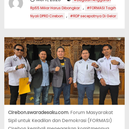
,
Rp55 Miliar Harus Dibongkar
#FORMASI Tagih
,
Nyali DPRD Cirebon
#RDP secepatnya Di Gelar
Cirebon.swaradesaku.com
. Forum Masyarakat
Sipil untuk Keadilan dan Demokrasi (FORMASI)
Cirebon kembali menegaskan komitmennya