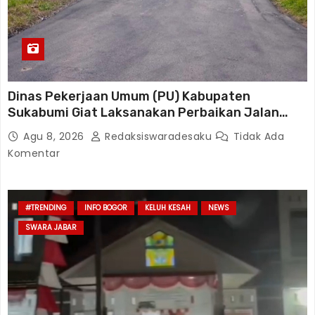
Dinas Pekerjaan Umum (PU) Kabupaten
Sukabumi Giat Laksanakan Perbaikan Jalan
Disetiap Wilayah
Agu 8, 2026
Redaksiswaradesaku
Tidak Ada
Komentar
#TRENDING
INFO BOGOR
KELUH KESAH
NEWS
SWARA JABAR