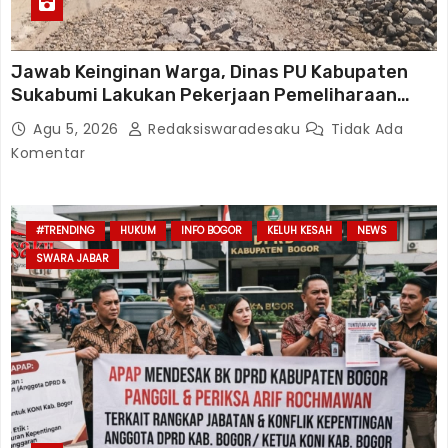
Jawab Keinginan Warga, Dinas PU Kabupaten
Sukabumi Lakukan Pekerjaan Pemeliharaan
Jalan Karangtengah Sinagar
Agu 5, 2026
Redaksiswaradesaku
Tidak Ada
Komentar
#TRENDING
HUKUM
INFO BOGOR
KELUH KESAH
NEWS
SWARA JABAR