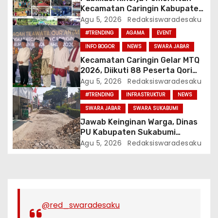
Kecamatan Caringin Kabupaten
Bogor Tahun 2026
Agu 5, 2026
Redaksiswaradesaku
#TRENDING
AGAMA
EVENT
INFO BOGOR
NEWS
SWARA JABAR
Kecamatan Caringin Gelar MTQ
2026, Diikuti 88 Peserta Qori
dan Qoriah
Agu 5, 2026
Redaksiswaradesaku
#TRENDING
INFRASTRUKTUR
NEWS
SWARA JABAR
SWARA SUKABUMI
Jawab Keinginan Warga, Dinas
PU Kabupaten Sukabumi
Lakukan Pekerjaan
Agu 5, 2026
Redaksiswaradesaku
Pemeliharaan Jalan
Karangtengah Sinagar
@red_swaradesaku