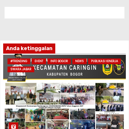
Anda ketinggalan
#TRENDING
EVENT
INFO BOGOR
NEWS
PUBLIKASI KINERJA
SWARA JABAR