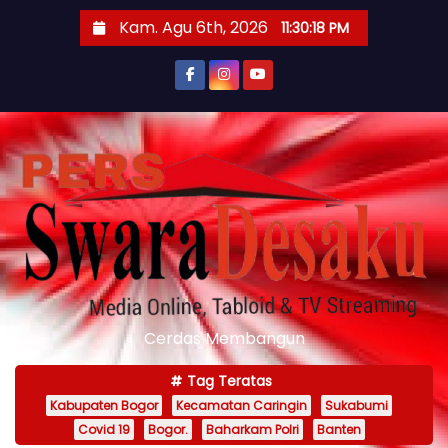
S
Kam. Agu 6th, 2026
11:30:19 PM
k
i
p
t
o
c
o
n
t
e
n
Cerdas Membangun
t
Tag Teratas
Kabupaten Bogor
Kecamatan Caringin
Sukabumi
Covid 19
Bogor.
Baharkam Polri
Banten