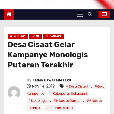
#TRENDING
EVENT
NUSANTARA
Desa Cisaat Gelar
Kampanye Monologis
Putaran Terakhir
By
redaksiswaradesaku
Nov 14, 2019
,
#Desa Cisaat
#Gelar
,
,
Kampanye
#Kabupaten Sukabumi
,
,
#Monologis
#Pilkades Damai
#Pilkades
,
serentak
#Putaran terakhir