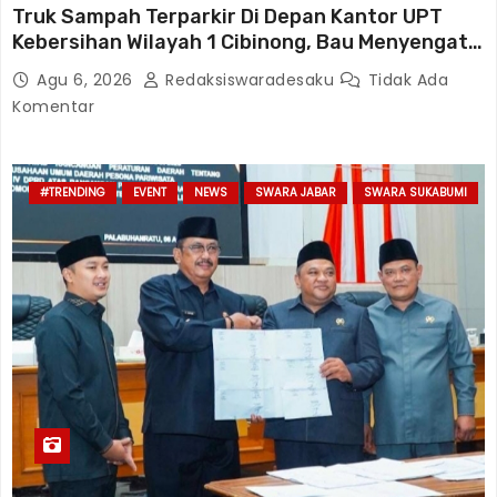
Truk Sampah Terparkir Di Depan Kantor UPT
Kebersihan Wilayah 1 Cibinong, Bau Menyengat
Diduga Resahkan Warga
Agu 6, 2026
Redaksiswaradesaku
Tidak Ada
Komentar
#TRENDING
EVENT
NEWS
SWARA JABAR
SWARA SUKABUMI