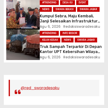
Bagi-Bagi Motor Listrik
#TRENDING
DESA KU
EVENT
NEWS
SWARA BEKASI
SWARA JABAR
Kumpul Sebra, Maju Kembali,
Janji Selesaikan Infrastruktur
Dan Ajak Warga Jaga Persatuan
Agu 6, 2026
Redaksiswaradesaku
#TRENDING
INFO BOGOR
KELUH KESAH
NEWS
SWARA JABAR
Truk Sampah Terparkir Di Depan
Kantor UPT Kebersihan Wilayah
1 Cibinong, Bau Menyengat
Agu 6, 2026
Redaksiswaradesaku
Diduga Resahkan Warga
@red_swaradesaku