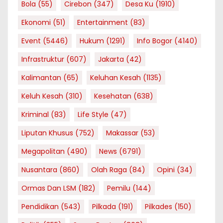
Bola
(55)
Cirebon
(347)
Desa Ku
(1910)
Ekonomi
(51)
Entertainment
(83)
Event
(5446)
Hukum
(1291)
Info Bogor
(4140)
Infrastruktur
(607)
Jakarta
(42)
Kalimantan
(65)
Keluhan Kesah
(1135)
Keluh Kesah
(310)
Kesehatan
(638)
Kriminal
(83)
Life Style
(47)
Liputan Khusus
(752)
Makassar
(53)
Megapolitan
(490)
News
(6791)
Nusantara
(860)
Olah Raga
(84)
Opini
(34)
Ormas Dan LSM
(182)
Pemilu
(144)
Pendidikan
(543)
Pilkada
(191)
Pilkades
(150)