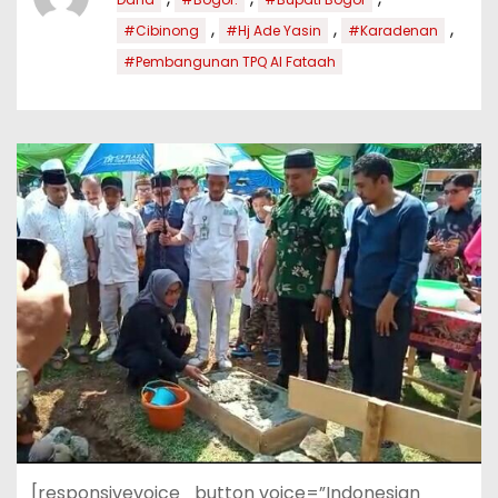
,
,
,
#Cibinong
#Hj Ade Yasin
#Karadenan
#Pembangunan TPQ Al Fataah
[responsivevoice_button voice=”Indonesian