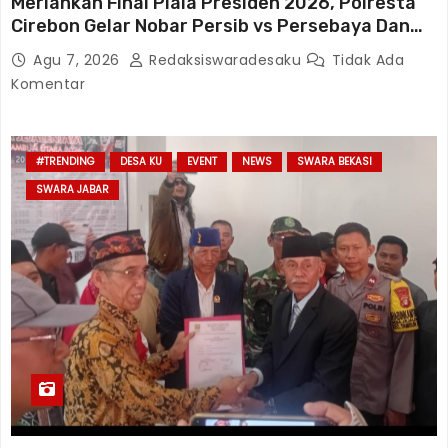
Meriahkan Final Piala Presiden 2026, Polresta
Cirebon Gelar Nobar Persib vs Persebaya Dan
Bagi-Bagi Motor Listrik
Agu 7, 2026
Redaksiswaradesaku
Tidak Ada
Komentar
#TRENDING
DESA KU
EVENT
NEWS
SWARA BEKASI
SWARA JABAR