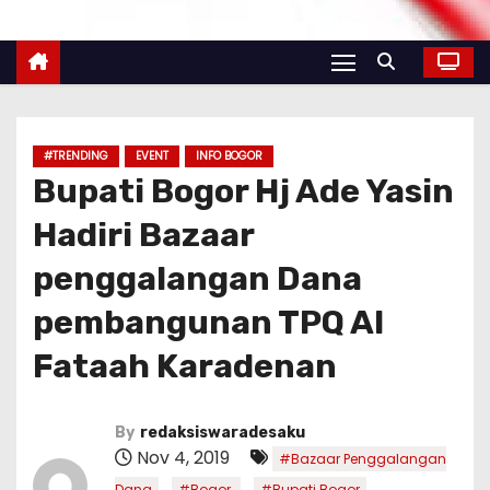
#TRENDING
EVENT
INFO BOGOR
Bupati Bogor Hj Ade Yasin
Hadiri Bazaar
penggalangan Dana
pembangunan TPQ Al
Fataah Karadenan
By
redaksiswaradesaku
Nov 4, 2019
#Bazaar Penggalangan
,
,
,
Dana
#Bogor.
#Bupati Bogor