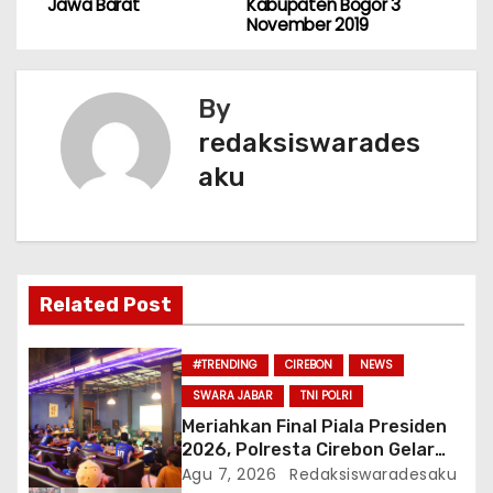
a
Jawa Barat
Kabupaten Bogor 3
o
p
November 2019
v
o
p
k
i
By
g
redaksiswarades
aku
a
s
i
Related Post
p
o
#TRENDING
CIREBON
NEWS
SWARA JABAR
TNI POLRI
s
Meriahkan Final Piala Presiden
2026, Polresta Cirebon Gelar
Nobar Persib vs Persebaya Dan
Agu 7, 2026
Redaksiswaradesaku