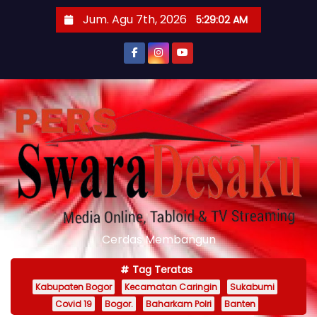
S
Jum. Agu 7th, 2026
5:29:03 AM
k
i
p
t
o
c
o
n
t
e
n
Cerdas Membangun
t
Tag Teratas
Kabupaten Bogor
Kecamatan Caringin
Sukabumi
Covid 19
Bogor.
Baharkam Polri
Banten