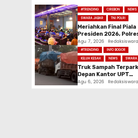
p
#TRENDING
CIREBON
NEWS
o
SWARA JABAR
TNI POLRI
s
Meriahkan Final Piala
Presiden 2026, Polre
Cirebon Gelar Nobar 
Agu 7, 2026
Redaksiswar
vs Persebaya Dan Ba
#TRENDING
INFO BOGOR
Motor Listrik
KELUH KESAH
NEWS
SWARA 
Truk Sampah Terparki
Depan Kantor UPT
Kebersihan Wilayah 1
Agu 6, 2026
Redaksiswar
Cibinong, Bau Menye
Diduga Resahkan Wa