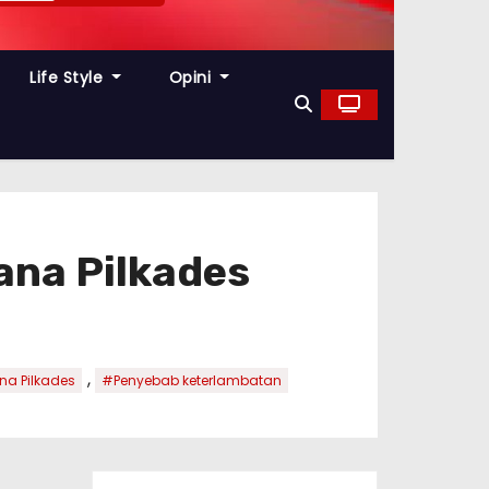
Life Style
Opini
ana Pilkades
,
na Pilkades
#Penyebab keterlambatan