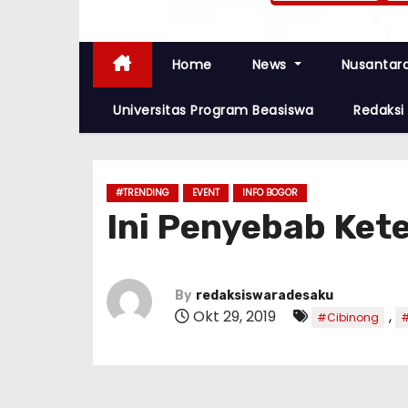
Home
News
Nusantar
Universitas Program Beasiswa
Redaksi
#TRENDING
EVENT
INFO BOGOR
Ini Penyebab Ket
By
redaksiswaradesaku
Okt 29, 2019
,
#Cibinong