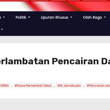
a
Politik
Liputan Khusus
Olah Raga
erlambatan Pencairan D
,
,
,
#DPMD
#Kasie Pemernitah Desa
#M Jamalludin
#Pencairan da