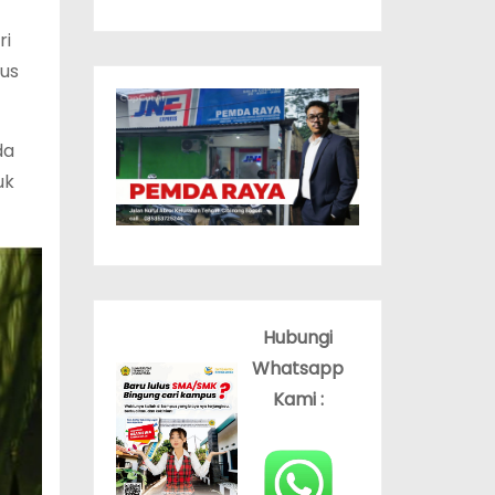
ri
rus
da
uk
Hubungi
Whatsapp
Kami :