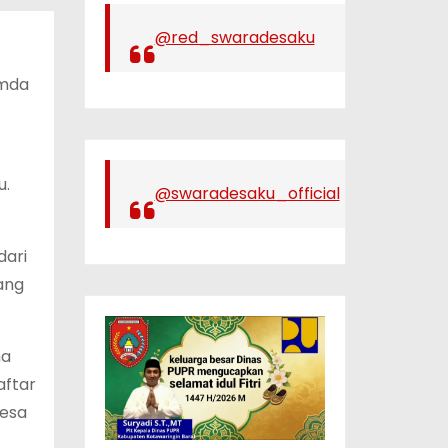
@red_swaradesaku
emda
u.
@swaradesaku_official
dari
ang
na
aftar
Desa