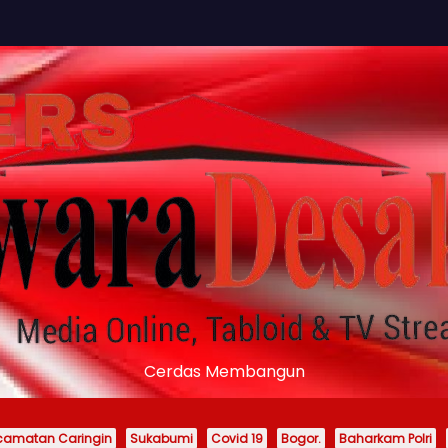
Cerdas Membangun
camatan Caringin
Sukabumi
Covid 19
Bogor.
Baharkam Polri