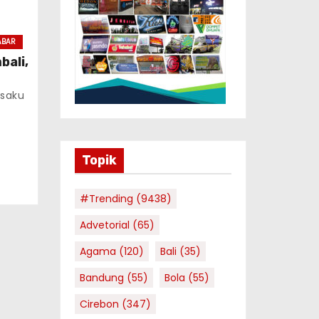
ABAR
bali,
saku
Topik
#Trending
(9438)
Advetorial
(65)
Agama
(120)
Bali
(35)
Bandung
(55)
Bola
(55)
Cirebon
(347)