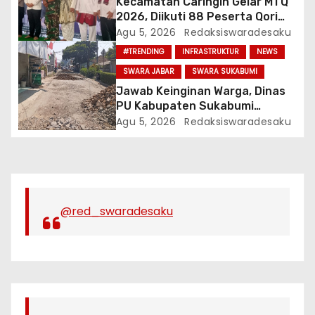
Kecamatan Caringin Gelar MTQ
2026, Diikuti 88 Peserta Qori
dan Qoriah
Agu 5, 2026
Redaksiswaradesaku
#TRENDING
INFRASTRUKTUR
NEWS
SWARA JABAR
SWARA SUKABUMI
Jawab Keinginan Warga, Dinas
PU Kabupaten Sukabumi
Lakukan Pekerjaan
Agu 5, 2026
Redaksiswaradesaku
Pemeliharaan Jalan
Karangtengah Sinagar
@red_swaradesaku