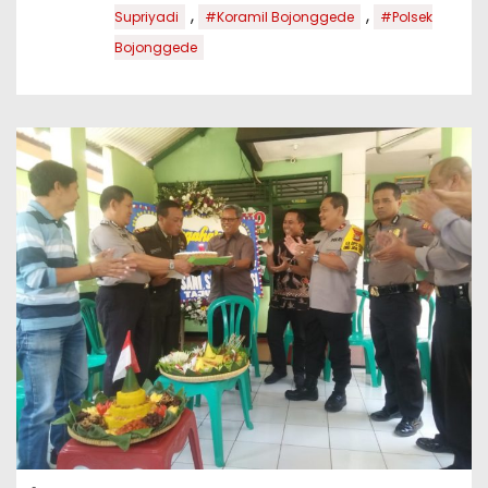
,
,
Supriyadi
#Koramil Bojonggede
#Polsek
Bojonggede