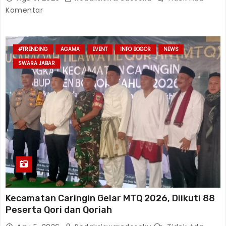
Komentar
#TRENDING
AGAMA
EVENT
INFO BOGOR
NEWS
SWARA JABAR
Kecamatan Caringin Gelar MTQ 2026, Diikuti 88
Peserta Qori dan Qoriah