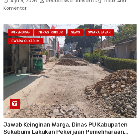
Agu 5, 2026
Redaksiswaradesaku
Tidak Ada
Komentar
#TRENDING
INFRASTRUKTUR
NEWS
SWARA JABAR
SWARA SUKABUMI
Jawab Keinginan Warga, Dinas PU Kabupaten
Sukabumi Lakukan Pekerjaan Pemeliharaan
Jalan Karangtengah Sinagar