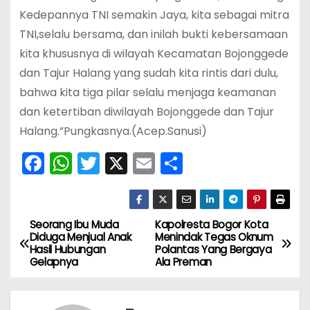
Kedepannya TNI semakin Jaya, kita sebagai mitra
TNI,selalu bersama, dan inilah bukti kebersamaan
kita khususnya di wilayah Kecamatan Bojonggede
dan Tajur Halang yang sudah kita rintis dari dulu,
bahwa kita tiga pilar selalu menjaga keamanan
dan ketertiban diwilayah Bojonggede dan Tajur
Halang.”Pungkasnya.(Acep.Sanusi)
F
W
T
X
E
S
a
h
w
m
h
c
a
itt
ai
ar
e
ts
er
l
e
Seorang Ibu Muda
Kapolresta Bogor Kota
N
Diduga Menjual Anak
Menindak Tegas Oknum
b
A
Hasil Hubungan
Polantas Yang Bergaya
a
Gelapnya
Ala Preman
o
p
v
o
p