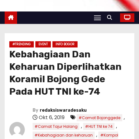
#TRENDING
EVENT
INFO BOGOR
Kebahagiaan Dan
Keharuan Diperlihatkan
Koramil Bojong Gede
Pada HUT TNI ke-74
By
redaksiswaradesaku
Okt 6, 2019
,
#Camat Bojonggede
,
,
#Camat Tajur Halang
#HUT TNI ke 74
,
#Kebahagiaan dan keharuan
#Kompol