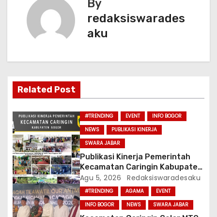
k
By
i
redaksiswarades
g
aku
a
s
i
Related Post
p
#TRENDING
EVENT
INFO BOGOR
o
NEWS
PUBLIKASI KINERJA
SWARA JABAR
s
Publikasi Kinerja Pemerintah
Kecamatan Caringin Kabupaten
Bogor Tahun 2026
Agu 5, 2026
Redaksiswaradesaku
#TRENDING
AGAMA
EVENT
INFO BOGOR
NEWS
SWARA JABAR