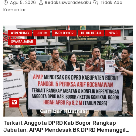
Agu 5, 2026
Redaksiswaradesaku
Tidak Ada
Komentar
#TRENDING
HUKUM
INFO BOGOR
KELUH KESAH
NEWS
SWARA JABAR
Terkait Anggota DPRD Kab Bogor Rangkap
Jabatan, APAP Mendesak BK DPRD Memanggil