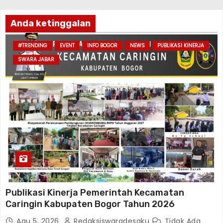
Anda ketinggalan
#TRENDING
EVENT
INFO BOGOR
NEWS
PUBLIKASI KINERJA
SWARA JABAR
Publikasi Kinerja Pemerintah Kecamatan
Caringin Kabupaten Bogor Tahun 2026
Agu 5, 2026
Redaksiswaradesaku
Tidak Ada