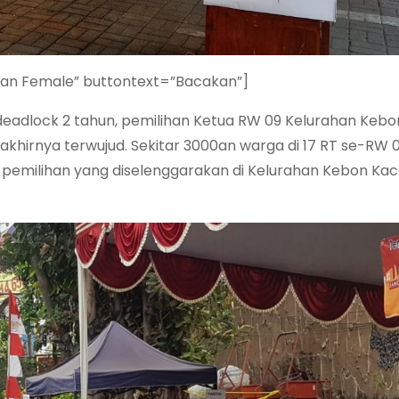
ian Female” buttontext=”Bacakan”]
deadlock 2 tahun, pemilihan Ketua RW 09 Kelurahan Kebo
hirnya terwujud. Sekitar 3000an warga di 17 RT se-RW 
i pemilihan yang diselenggarakan di Kelurahan Kebon Kac