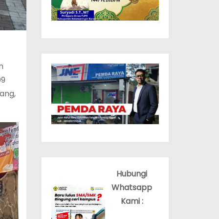
n
09
ang,
Hubungi
Whatsapp
Kami :