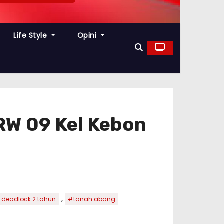
Life Style
Opini
RW 09 Kel Kebon
,
deadlock 2 tahun
#tanah abang