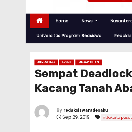
Home
News
Nusantar
Universitas Program Beasiswa
Redaksi
#TRENDING
EVENT
MEGAPOLITAN
Sempat Deadlock 
Kacang Tanah Ab
By
redaksiswaradesaku
Sep 29, 2019
#Jakarta pusat