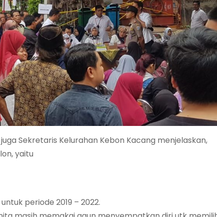
ng juga Sekretaris Kelurahan Kebon Kacang menjelaskan,
lon, yaitu
untuk periode 2019 – 2022.
nita masih memakai gaun menyempatkan diri utk memili