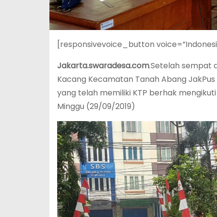
[responsivevoice_button voice=”Indones
Jakarta.swaradesa.com
.Setelah sempat 
Kacang Kecamatan Tanah Abang JakPus ak
yang telah memiliki KTP berhak mengikut
Minggu (29/09/2019)