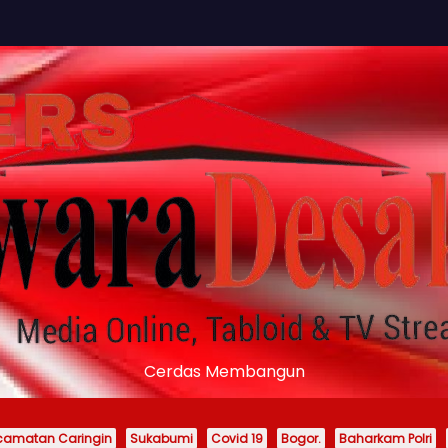
Cerdas Membangun
camatan Caringin
Sukabumi
Covid 19
Bogor.
Baharkam Polri