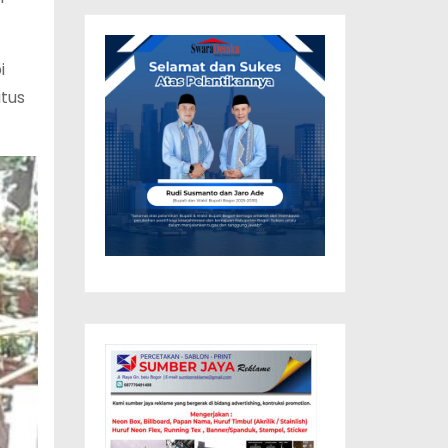
i
atus