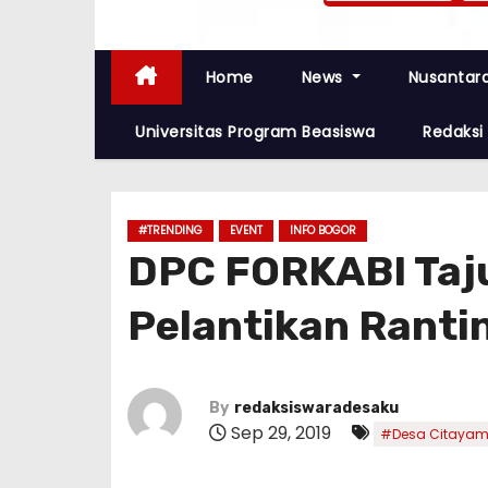
Home
News
Nusantar
Universitas Program Beasiswa
Redaksi
#TRENDING
EVENT
INFO BOGOR
DPC FORKABI Taju
Pelantikan Ranti
By
redaksiswaradesaku
Sep 29, 2019
#Desa Citaya