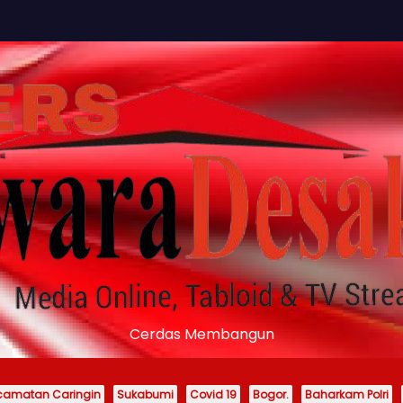
Cerdas Membangun
camatan Caringin
Sukabumi
Covid 19
Bogor.
Baharkam Polri