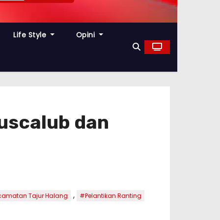
Life Style
Opini
uscalub dan
,
amatan Tajur Halang
#Pelantikan Ranting