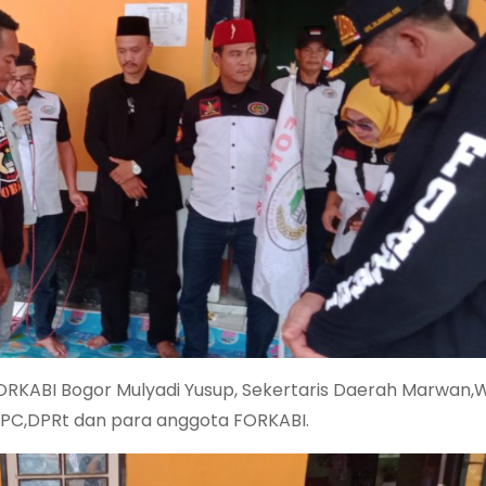
 FORKABI Bogor Mulyadi Yusup, Sekertaris Daerah Marwan
PC,DPRt dan para anggota FORKABI.