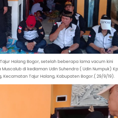
Tajur Halang Bogor, setelah beberapa lama vacum kini
 Muscalub di kediaman Udin Suhendra ( Udin Numpuk) K
g, Kecamatan Tajur Halang, Kabupaten Bogor.( 29/9/19).