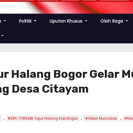
a
Politik
Liputan Khusus
Olah Raga
r Halang Bogor Gelar M
ng Desa Citayam
,
,
,
m
#DPC FORKABI Tajur Halang Kab Bogor
#Gelar Muscalub
#Kec