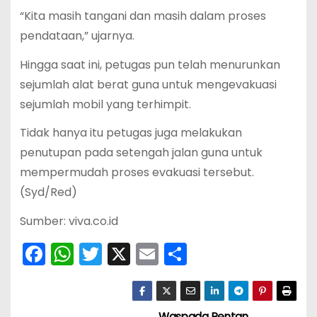
“Kita masih tangani dan masih dalam proses
pendataan,” ujarnya.
Hingga saat ini, petugas pun telah menurunkan
sejumlah alat berat guna untuk mengevakuasi
sejumlah mobil yang terhimpit.
Tidak hanya itu petugas juga melakukan
penutupan pada setengah jalan guna untuk
mempermudah proses evakuasi tersebut.
(Syd/Red)
Sumber: viva.co.id
F
W
T
X
E
S
a
h
w
m
h
c
a
itt
ai
ar
Waspada Rentan