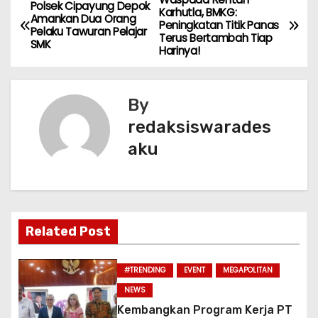
e
ts
er
l
e
N
Polsek Cipayung Depok
Karhutla, BMKG:
Amankan Dua Orang
b
A
Peningkatan Titik Panas
a
Pelaku Tawuran Pelajar
Terus Bertambah Tiap
o
p
SMK
Harinya!
v
o
p
k
i
By
g
redaksiswarades
aku
a
s
i
Related Post
p
o
#TRENDING
EVENT
MEGAPOLITAN
NEWS
s
Kembangkan Program Kerja PT