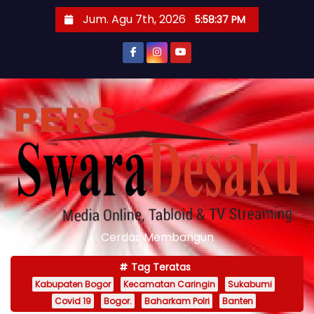
S
Jum. Agu 7th, 2026
5:58:38 PM
k
i
p
t
o
c
o
n
t
e
n
Cerdas Membangun
t
Tag Teratas
Kabupaten Bogor
Kecamatan Caringin
Sukabumi
Covid 19
Bogor.
Baharkam Polri
Banten