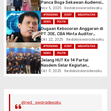
Panca Boga Sekawan Audiensi
Di Kantor Kementerian P2MI
Nov 5, 2025
Redaksiswaradesaku
#TRENDING
EVENT
MEGAPOLITAN
NEWS
POLITIK
Dugaan Kebocoran Anggaran di
PT JOE, CBA Minta Auditor
Negara Melakukan Audit
Okt 22, 2025
Redaksiswaradesaku
#TRENDING
EVENT
MEGAPOLITAN
NEWS
POLITIK
Jelang HUT Ke 14 Partai
Nasdem Gelar Kegiatan
Kemanusiaan Berupa Donor
Okt 11, 2025
Redaksiswaradesaku
Darah
@red_swaradesaku