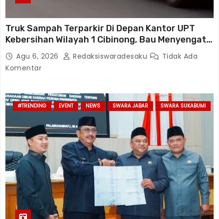
Truk Sampah Terparkir Di Depan Kantor UPT
Kebersihan Wilayah 1 Cibinong, Bau Menyengat
Diduga Resahkan Warga
Agu 6, 2026
Redaksiswaradesaku
Tidak Ada
Komentar
#TRENDING
EVENT
NEWS
SWARA JABAR
SWARA SUKABUMI