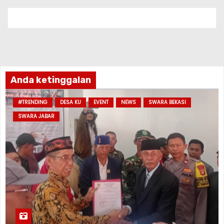
Anda ketinggalan
#TRENDING
DESA KU
EVENT
NEWS
SWARA BEKASI
SWARA JABAR