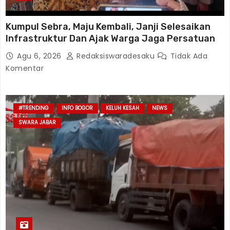
Kumpul Sebra, Maju Kembali, Janji Selesaikan
Infrastruktur Dan Ajak Warga Jaga Persatuan
Agu 6, 2026
Redaksiswaradesaku
Tidak Ada
Komentar
#TRENDING
INFO BOGOR
KELUH KESAH
NEWS
SWARA JABAR