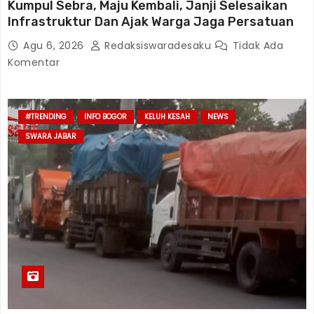
Kumpul Sebra, Maju Kembali, Janji Selesaikan
Infrastruktur Dan Ajak Warga Jaga Persatuan
Agu 6, 2026
Redaksiswaradesaku
Tidak Ada
Komentar
#TRENDING
INFO BOGOR
KELUH KESAH
NEWS
SWARA JABAR