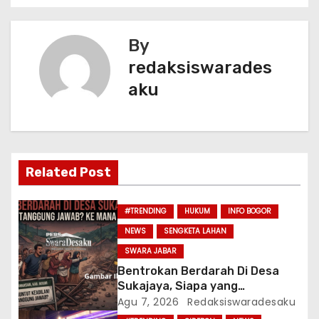
v
o
p
k
i
By
g
redaksiswarades
aku
a
s
i
Related Post
p
o
#TRENDING
HUKUM
INFO BOGOR
NEWS
SENGKETA LAHAN
s
SWARA JABAR
Bentrokan Berdarah Di Desa
Sukajaya, Siapa yang
Bertanggung Jawab? Ke Mana
Agu 7, 2026
Redaksiswaradesaku
APH?