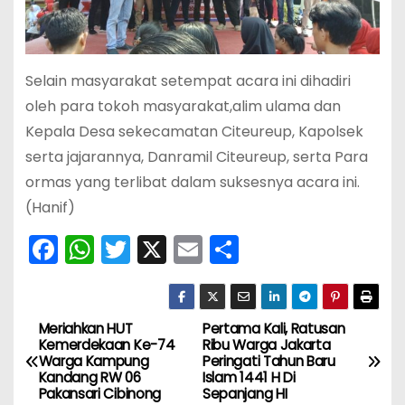
Selain masyarakat setempat acara ini dihadiri
oleh para tokoh masyarakat,alim ulama dan
Kepala Desa sekecamatan Citeureup, Kapolsek
serta jajarannya, Danramil Citeureup, serta Para
ormas yang terlibat dalam suksesnya acara ini.
(Hanif)
F
W
T
X
E
S
a
h
w
m
h
c
a
itt
ai
ar
e
ts
er
l
e
Meriahkan HUT
Pertama Kali, Ratusan
N
Kemerdekaan Ke-74
Ribu Warga Jakarta
b
A
Warga Kampung
Peringati Tahun Baru
a
Kandang RW 06
Islam 1441 H Di
o
p
Pakansari Cibinong
Sepanjang HI