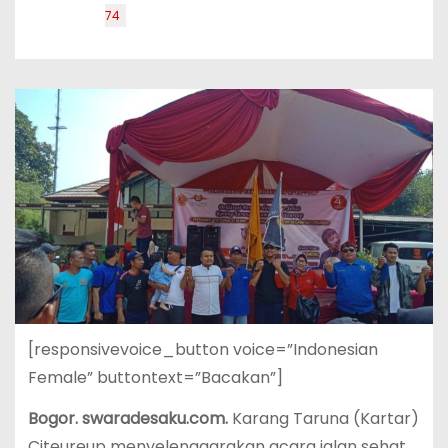
74
[responsivevoice_button voice=”Indonesian
Female” buttontext=”Bacakan”]
Bogor. swaradesaku.com.
Karang Taruna (Kartar)
Citeureup menyelenggarakan acara jalan sehat