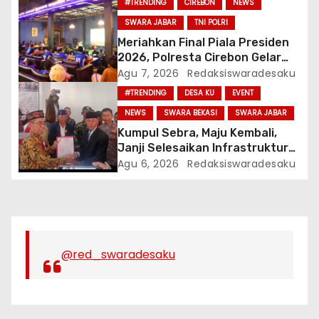
#TRENDING
CIREBON
NEWS
SWARA JABAR
TNI POLRI
Meriahkan Final Piala Presiden
2026, Polresta Cirebon Gelar
Nobar Persib vs Persebaya Dan
Agu 7, 2026
Redaksiswaradesaku
Bagi-Bagi Motor Listrik
#TRENDING
DESA KU
EVENT
NEWS
SWARA BEKASI
SWARA JABAR
Kumpul Sebra, Maju Kembali,
Janji Selesaikan Infrastruktur
Dan Ajak Warga Jaga Persatuan
Agu 6, 2026
Redaksiswaradesaku
@red_swaradesaku