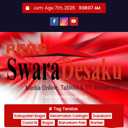
S
Jum. Agu 7th, 2026
11:08:08 AM
k
i
p
t
o
c
o
n
t
e
n
Cerdas Membangun
t
Tag Teratas
Kabupaten Bogor
Kecamatan Caringin
Sukabumi
Covid 19
Bogor.
Baharkam Polri
Banten