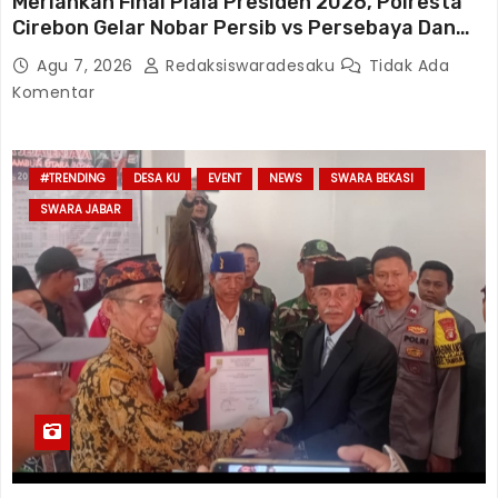
Meriahkan Final Piala Presiden 2026, Polresta
Cirebon Gelar Nobar Persib vs Persebaya Dan
Bagi-Bagi Motor Listrik
Agu 7, 2026
Redaksiswaradesaku
Tidak Ada
Komentar
#TRENDING
DESA KU
EVENT
NEWS
SWARA BEKASI
SWARA JABAR