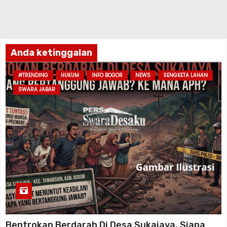
Anda ketinggalan
#TRENDING
HUKUM
INFO BOGOR
NEWS
SENGKETA LAHAN
SWARA JABAR
Bentrokan Berdarah Di Desa Sukajaya, Siapa