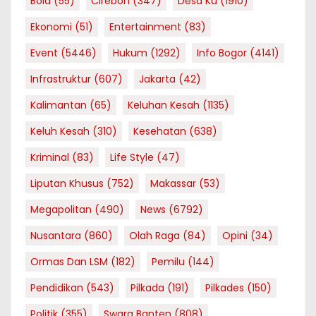
Bola
(55)
Cirebon
(347)
Desa Ku
(1910)
Ekonomi
(51)
Entertainment
(83)
Event
(5446)
Hukum
(1292)
Info Bogor
(4141)
Infrastruktur
(607)
Jakarta
(42)
Kalimantan
(65)
Keluhan Kesah
(1135)
Keluh Kesah
(310)
Kesehatan
(638)
Kriminal
(83)
Life Style
(47)
Liputan Khusus
(752)
Makassar
(53)
Megapolitan
(490)
News
(6792)
Nusantara
(860)
Olah Raga
(84)
Opini
(34)
Ormas Dan LSM
(182)
Pemilu
(144)
Pendidikan
(543)
Pilkada
(191)
Pilkades
(150)
Politik
(355)
Swara Banten
(808)