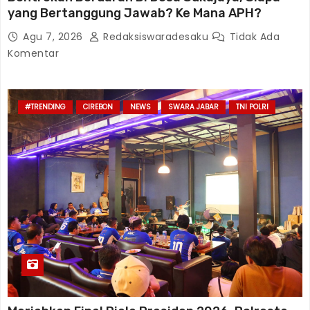
yang Bertanggung Jawab? Ke Mana APH?
Agu 7, 2026
Redaksiswaradesaku
Tidak Ada
Komentar
#TRENDING
CIREBON
NEWS
SWARA JABAR
TNI POLRI