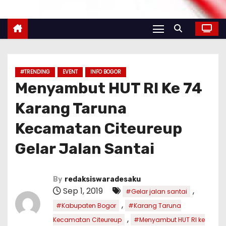
#TRENDING
EVENT
INFO BOGOR
Menyambut HUT RI Ke 74
Karang Taruna
Kecamatan Citeureup
Gelar Jalan Santai
By
redaksiswaradesaku
Sep 1, 2019
,
#Gelar jalan santai
,
#Kabupaten Bogor
#Karang Taruna
,
Kecamatan Citeureup
#Menyambut HUT RI ke