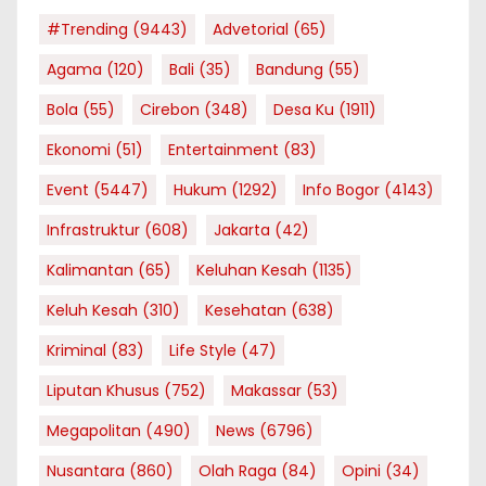
#Trending
(9443)
Advetorial
(65)
Agama
(120)
Bali
(35)
Bandung
(55)
Bola
(55)
Cirebon
(348)
Desa Ku
(1911)
Ekonomi
(51)
Entertainment
(83)
Event
(5447)
Hukum
(1292)
Info Bogor
(4143)
Infrastruktur
(608)
Jakarta
(42)
Kalimantan
(65)
Keluhan Kesah
(1135)
Keluh Kesah
(310)
Kesehatan
(638)
Kriminal
(83)
Life Style
(47)
Liputan Khusus
(752)
Makassar
(53)
Megapolitan
(490)
News
(6796)
Nusantara
(860)
Olah Raga
(84)
Opini
(34)