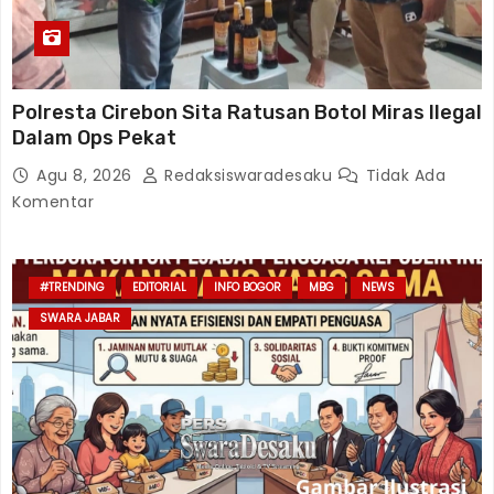
Polresta Cirebon Sita Ratusan Botol Miras Ilegal
Dalam Ops Pekat
Agu 8, 2026
Redaksiswaradesaku
Tidak Ada
Komentar
#TRENDING
EDITORIAL
INFO BOGOR
MBG
NEWS
SWARA JABAR