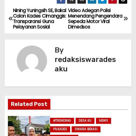
c
a
itt
ai
ar
e
ts
er
l
e
Nining Yuningsih SE, Bakal
Video Adegan Polisi
N
Calon Kades Cimanggis:
Menendang Pengendara
b
A
Transparansi Guna
Sepeda Motor Viral
a
Pelayanan Sosial
Dimedsos
o
p
v
o
p
k
By
i
redaksiswarades
g
aku
a
s
i
Related Post
p
#TRENDING
DESA KU
NEWS
o
PILKADES
SWARA BEKASI