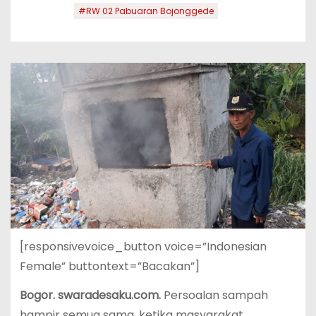
#RW 02 Pabuaran Bojonggede
[responsivevoice_button voice=”Indonesian
Female” buttontext=”Bacakan”]
Bogor. swaradesaku.com.
Persoalan sampah
hampir semua sama, ketika masyarakat