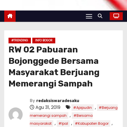
#TRENDING
INFO BOGOR
RW 02 Pabuaran
Bojonggede Bersama
Masyarakat Berjuang
Memerangi Sampah
By
redaksiswaradesaku
Agu 31, 2019
,
#Apipudin
#Berjuang
,
memerangi sampah
#Bersama
,
,
,
masyarakat
#Ipal
#Kabupaten Bogor