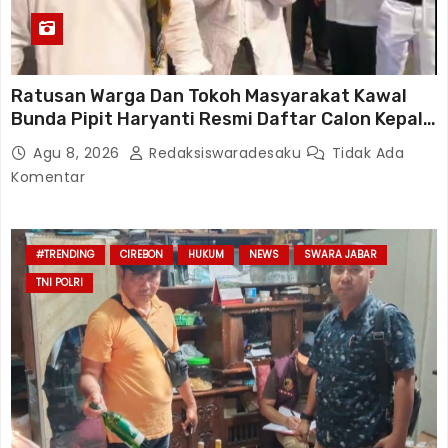
Ratusan Warga Dan Tokoh Masyarakat Kawal
Bunda Pipit Haryanti Resmi Daftar Calon Kepala
Desa Lambangsari Kecamatan Tambun Selatan
Agu 8, 2026
Redaksiswaradesaku
Tidak Ada
Komentar
#TRENDING
CIREBON
HUKUM
NEWS
SWARA JABAR
TNI POLRI