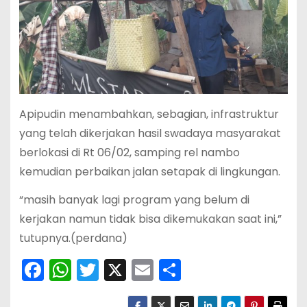
Apipudin menambahkan, sebagian, infrastruktur
yang telah dikerjakan hasil swadaya masyarakat
berlokasi di Rt 06/02, samping rel nambo
kemudian perbaikan jalan setapak di lingkungan.
“masih banyak lagi program yang belum di
kerjakan namun tidak bisa dikemukakan saat ini,”
tutupnya.(perdana)
F
W
T
X
E
S
a
h
w
m
h