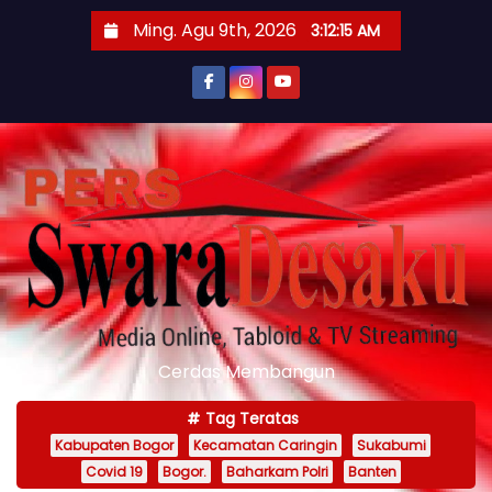
S
Ming. Agu 9th, 2026
3:12:17 AM
k
i
p
t
o
c
o
n
t
e
n
Cerdas Membangun
t
Tag Teratas
Kabupaten Bogor
Kecamatan Caringin
Sukabumi
Covid 19
Bogor.
Baharkam Polri
Banten