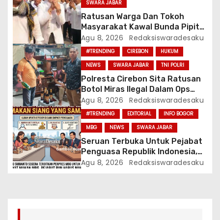
SWARA JABAR
s
Ratusan Warga Dan Tokoh
Masyarakat Kawal Bunda Pipit
Haryanti Resmi Daftar Calon
Agu 8, 2026
Redaksiswaradesaku
Kepala Desa Lambangsari
#TRENDING
CIREBON
HUKUM
Kecamatan Tambun Selatan
NEWS
SWARA JABAR
TNI POLRI
Polresta Cirebon Sita Ratusan
Botol Miras Ilegal Dalam Ops
Pekat
Agu 8, 2026
Redaksiswaradesaku
#TRENDING
EDITORIAL
INFO BOGOR
MBG
NEWS
SWARA JABAR
Seruan Terbuka Untuk Pejabat
Penguasa Republik Indonesia,
Makan Siang Yang Sama
Agu 8, 2026
Redaksiswaradesaku