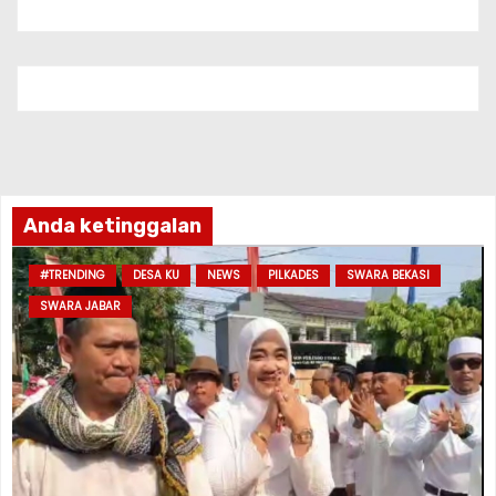
Anda ketinggalan
#TRENDING
DESA KU
NEWS
PILKADES
SWARA BEKASI
SWARA JABAR