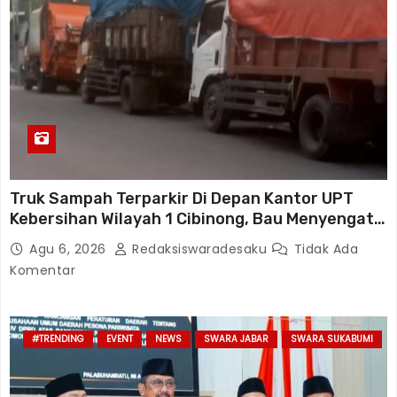
Truk Sampah Terparkir Di Depan Kantor UPT
Kebersihan Wilayah 1 Cibinong, Bau Menyengat
Diduga Resahkan Warga
Agu 6, 2026
Redaksiswaradesaku
Tidak Ada
Komentar
#TRENDING
EVENT
NEWS
SWARA JABAR
SWARA SUKABUMI