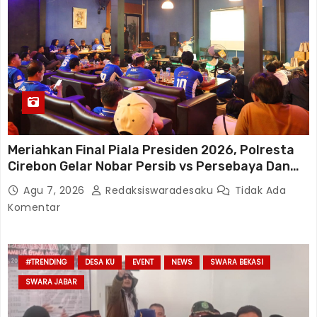
Meriahkan Final Piala Presiden 2026, Polresta
Cirebon Gelar Nobar Persib vs Persebaya Dan
Bagi-Bagi Motor Listrik
Agu 7, 2026
Redaksiswaradesaku
Tidak Ada
Komentar
#TRENDING
DESA KU
EVENT
NEWS
SWARA BEKASI
SWARA JABAR