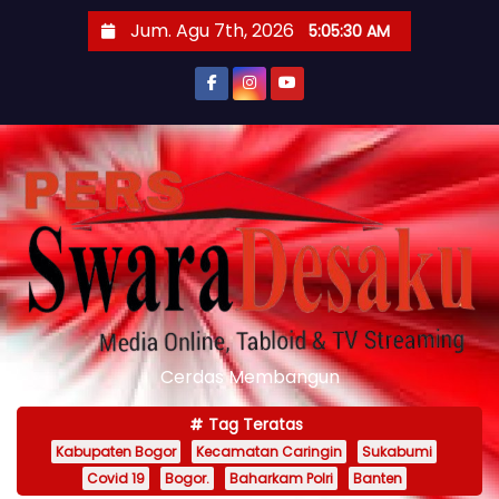
S
Jum. Agu 7th, 2026
5:05:32 AM
k
i
p
t
o
c
o
n
t
e
n
Cerdas Membangun
t
Tag Teratas
Kabupaten Bogor
Kecamatan Caringin
Sukabumi
Covid 19
Bogor.
Baharkam Polri
Banten