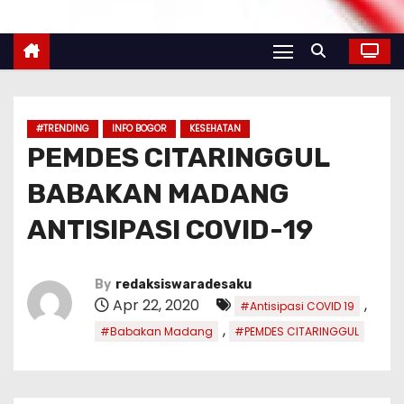
#TRENDING
INFO BOGOR
KESEHATAN
PEMDES CITARINGGUL
BABAKAN MADANG
ANTISIPASI COVID-19
By
redaksiswaradesaku
Apr 22, 2020
,
#Antisipasi COVID 19
,
#Babakan Madang
#PEMDES CITARINGGUL