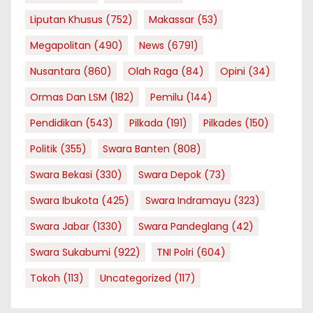
Liputan Khusus
(752)
Makassar
(53)
Megapolitan
(490)
News
(6791)
Nusantara
(860)
Olah Raga
(84)
Opini
(34)
Ormas Dan LSM
(182)
Pemilu
(144)
Pendidikan
(543)
Pilkada
(191)
Pilkades
(150)
Politik
(355)
Swara Banten
(808)
Swara Bekasi
(330)
Swara Depok
(73)
Swara Ibukota
(425)
Swara Indramayu
(323)
Swara Jabar
(1330)
Swara Pandeglang
(42)
Swara Sukabumi
(922)
TNI Polri
(604)
Tokoh
(113)
Uncategorized
(117)