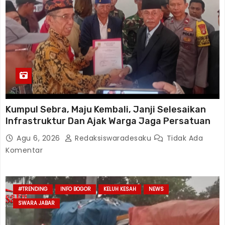
Kumpul Sebra, Maju Kembali, Janji Selesaikan
Infrastruktur Dan Ajak Warga Jaga Persatuan
Agu 6, 2026
Redaksiswaradesaku
Tidak Ada
Komentar
#TRENDING
INFO BOGOR
KELUH KESAH
NEWS
SWARA JABAR