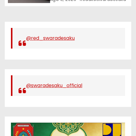
Diduga Resahkan Warga
@red_swaradesaku
@swaradesaku_official