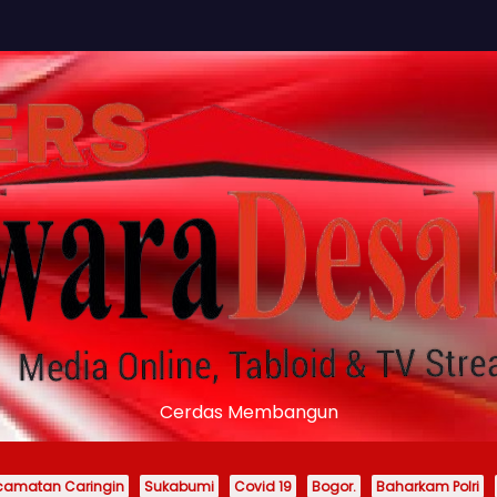
Cerdas Membangun
camatan Caringin
Sukabumi
Covid 19
Bogor.
Baharkam Polri