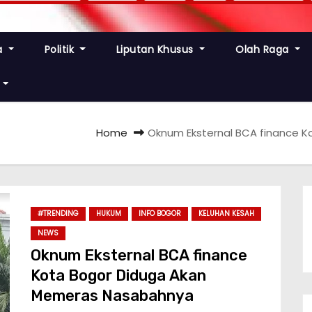
a
Politik
Liputan Khusus
Olah Raga
Home
Oknum Eksternal BCA finance 
#TRENDING
HUKUM
INFO BOGOR
KELUHAN KESAH
NEWS
Oknum Eksternal BCA finance
Kota Bogor Diduga Akan
Memeras Nasabahnya