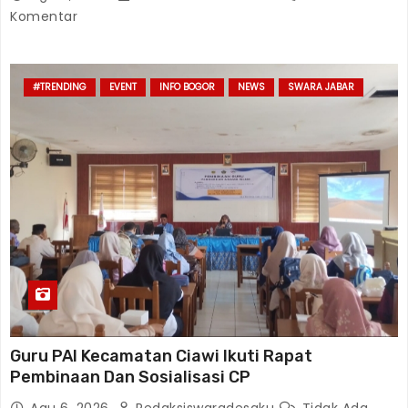
Komentar
#TRENDING
EVENT
INFO BOGOR
NEWS
SWARA JABAR
Guru PAI Kecamatan Ciawi Ikuti Rapat
Pembinaan Dan Sosialisasi CP
Agu 6, 2026
Redaksiswaradesaku
Tidak Ada