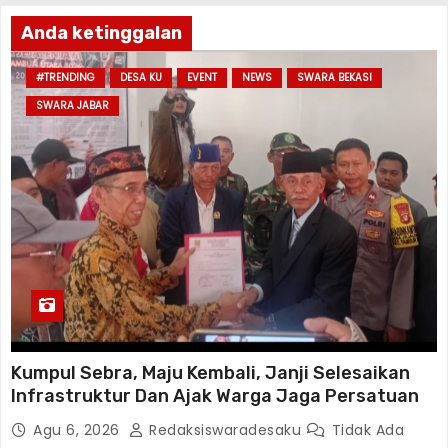
Anda ketinggalan
#TRENDING
DESA KU
EVENT
NEWS
SWARA BEKASI
SWARA JABAR
Kumpul Sebra, Maju Kembali, Janji Selesaikan
Infrastruktur Dan Ajak Warga Jaga Persatuan
Agu 6, 2026
Redaksiswaradesaku
Tidak Ada