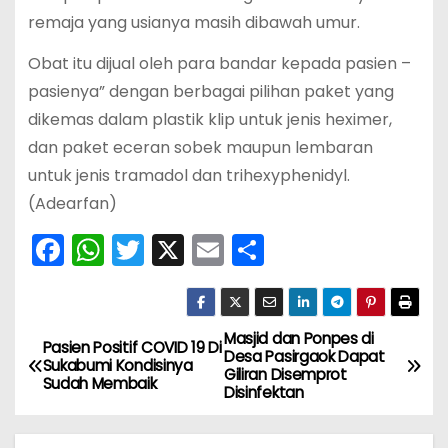
remaja yang usianya masih dibawah umur.
Obat itu dijual oleh para bandar kepada pasien –
pasienya” dengan berbagai pilihan paket yang
dikemas dalam plastik klip untuk jenis heximer,
dan paket eceran sobek maupun lembaran
untuk jenis tramadol dan trihexyphenidyl.
(Adearfan)
F
W
T
X
E
S
a
h
w
m
h
c
a
itt
ai
ar
e
ts
er
l
e
Masjid dan Ponpes di
N
Pasien Positif COVID 19 Di
Desa Pasirgaok Dapat
Sukabumi Kondisinya
b
A
Giliran Disemprot
a
Sudah Membaik
Disinfektan
o
p
v
o
p