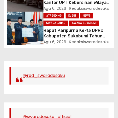
Kantor UPT Kebersihan Wilayah
1 Cibinong, Bau Menyengat
Agu 6, 2026
Redaksiswaradesaku
Diduga Resahkan Warga
#TRENDING
EVENT
NEWS
SWARA JABAR
SWARA SUKABUMI
Rapat Paripurna Ke-13 DPRD
Kabupaten Sukabumi Tahun
Sidang 2026
Agu 6, 2026
Redaksiswaradesaku
@red_swaradesaku
@swaradesaku_official