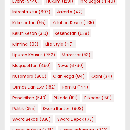
Event
(5446)
Hukum
(1291)
Info Bogor
(4140)
Infrastruktur
(607)
Jakarta
(42)
Kalimantan
(65)
Keluhan Kesah
(1135)
Keluh Kesah
(310)
Kesehatan
(638)
Kriminal
(83)
Life Style
(47)
Liputan Khusus
(752)
Makassar
(53)
Megapolitan
(490)
News
(6790)
Nusantara
(860)
Olah Raga
(84)
Opini
(34)
Ormas Dan LSM
(182)
Pemilu
(144)
Pendidikan
(543)
Pilkada
(191)
Pilkades
(150)
Politik
(355)
Swara Banten
(808)
Swara Bekasi
(330)
Swara Depok
(73)
Swara Ibukota
(425)
Swara Indramayu
(323)