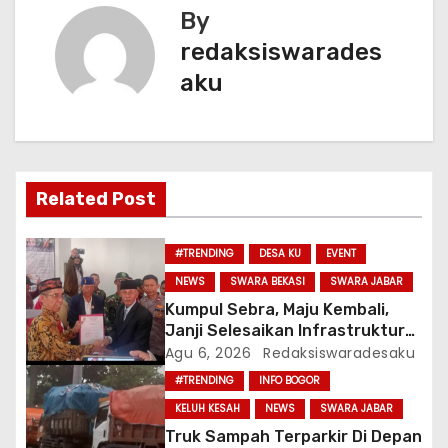
k
By
i
redaksiswarades
g
aku
a
s
i
Related Post
p
#TRENDING
DESA KU
EVENT
o
NEWS
SWARA BEKASI
SWARA JABAR
Kumpul Sebra, Maju Kembali,
s
Janji Selesaikan Infrastruktur
Dan Ajak Warga Jaga Persatuan
Agu 6, 2026
Redaksiswaradesaku
#TRENDING
INFO BOGOR
KELUH KESAH
NEWS
SWARA JABAR
Truk Sampah Terparkir Di Depan