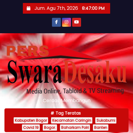
S
Jum. Agu 7th, 2026
8:47:01 PM
k
i
p
t
o
c
o
n
t
e
n
Cerdas Membangun
t
Tag Teratas
Kabupaten Bogor
Kecamatan Caringin
Sukabumi
Covid 19
Bogor.
Baharkam Polri
Banten