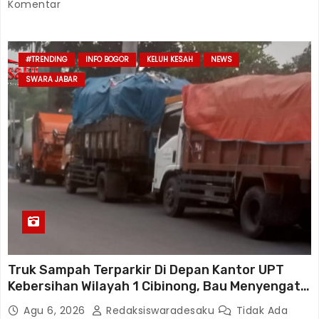
Komentar
#TRENDING
INFO BOGOR
KELUH KESAH
NEWS
SWARA JABAR
Truk Sampah Terparkir Di Depan Kantor UPT
Kebersihan Wilayah 1 Cibinong, Bau Menyengat
Diduga Resahkan Warga
Agu 6, 2026
Redaksiswaradesaku
Tidak Ada