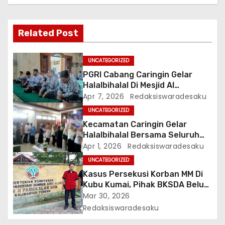
s
i
Related Post
p
UNCATEGORIZED
o
PGRI Cabang Caringin Gelar
Halalbihalal Di Mesjid Al
s
Mukhlisin
Apr 7, 2026
Redaksiswaradesaku
UNCATEGORIZED
Kecamatan Caringin Gelar
Halalbihalal Bersama Seluruh
Instansi
Apr 1, 2026
Redaksiswaradesaku
UNCATEGORIZED
Kasus Persekusi Korban MM Di
Kubu Kumai, Pihak BKSDA Belum
Bisa Berikan Tanggapannya
Mar 30, 2026
Redaksiswaradesaku