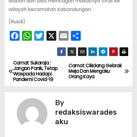
wabah dan bisa mencagah masuknya Virus ke
wilayah kecamatan Kabandungan.
(Rusdi)
F
W
T
X
E
S
a
h
w
m
h
c
a
itt
ai
ar
e
ts
er
l
e
Camat Sukaraja :
N
Camat Cikidang Gebrak
Jangan Panik, Tetap
Meja Dan Mengaku
b
A
Waspada Hadapi
a
Orang Kaya
Pandemi Covid-19
o
p
v
o
p
k
By
i
redaksiswarades
g
aku
a