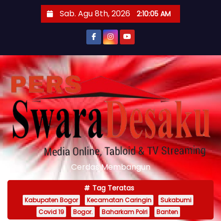
S
Sab. Agu 8th, 2026
2:10:06 AM
k
i
p
t
o
c
o
n
t
e
n
Cerdas Membangun
t
Tag Teratas
Kabupaten Bogor
Kecamatan Caringin
Sukabumi
Covid 19
Bogor.
Baharkam Polri
Banten