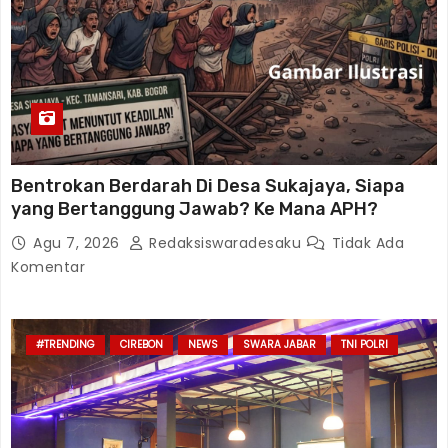
Bentrokan Berdarah Di Desa Sukajaya, Siapa
yang Bertanggung Jawab? Ke Mana APH?
Agu 7, 2026
Redaksiswaradesaku
Tidak Ada
Komentar
#TRENDING
CIREBON
NEWS
SWARA JABAR
TNI POLRI