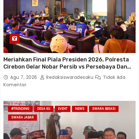
Meriahkan Final Piala Presiden 2026, Polresta
Cirebon Gelar Nobar Persib vs Persebaya Dan
Bagi-Bagi Motor Listrik
Agu 7, 2026
Redaksiswaradesaku
Tidak Ada
Komentar
#TRENDING
DESA KU
EVENT
NEWS
SWARA BEKASI
SWARA JABAR