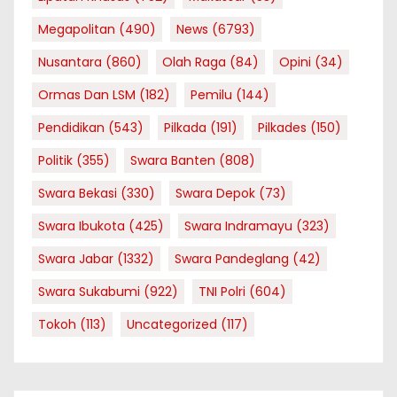
Megapolitan
(490)
News
(6793)
Nusantara
(860)
Olah Raga
(84)
Opini
(34)
Ormas Dan LSM
(182)
Pemilu
(144)
Pendidikan
(543)
Pilkada
(191)
Pilkades
(150)
Politik
(355)
Swara Banten
(808)
Swara Bekasi
(330)
Swara Depok
(73)
Swara Ibukota
(425)
Swara Indramayu
(323)
Swara Jabar
(1332)
Swara Pandeglang
(42)
Swara Sukabumi
(922)
TNI Polri
(604)
Tokoh
(113)
Uncategorized
(117)