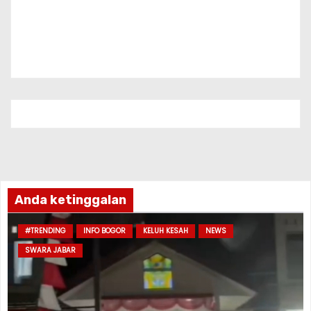
Anda ketinggalan
#TRENDING
INFO BOGOR
KELUH KESAH
NEWS
SWARA JABAR