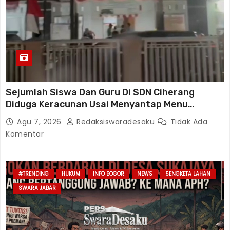
Sejumlah Siswa Dan Guru Di SDN Ciherang
Diduga Keracunan Usai Menyantap Menu
Program MBG, Puluhan Korban Dirawat Di
Agu 7, 2026
Redaksiswaradesaku
Tidak Ada
Puskesmas
Komentar
#TRENDING
HUKUM
INFO BOGOR
NEWS
SENGKETA LAHAN
SWARA JABAR