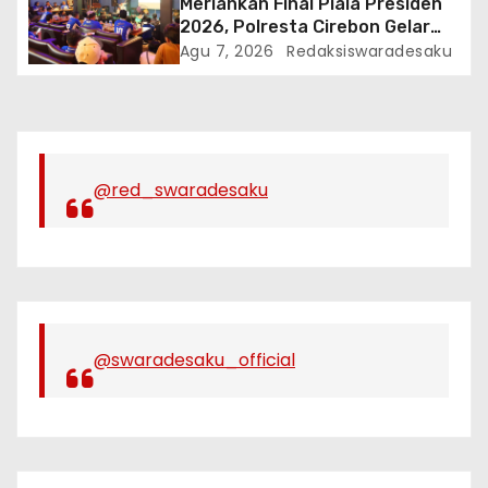
Meriahkan Final Piala Presiden
2026, Polresta Cirebon Gelar
Nobar Persib vs Persebaya Dan
Agu 7, 2026
Redaksiswaradesaku
Bagi-Bagi Motor Listrik
@red_swaradesaku
@swaradesaku_official