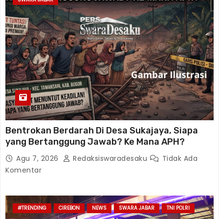
Bentrokan Berdarah Di Desa Sukajaya, Siapa
yang Bertanggung Jawab? Ke Mana APH?
Agu 7, 2026
Redaksiswaradesaku
Tidak Ada
Komentar
#TRENDING
CIREBON
NEWS
SWARA JABAR
TNI POLRI