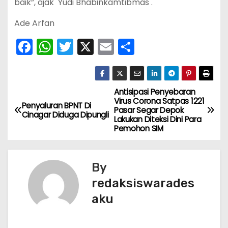
baik”, ajak Yudi Bhabinkamtibmas .
Ade Arfan
F
W
T
X
E
S
a
h
w
m
h
c
a
itt
ai
ar
e
ts
er
l
e
Antisipasi Penyebaran
N
Virus Corona Satpas 1221
Penyaluran BPNT Di
b
A
Pasar Segar Depok
a
Cinagar Diduga Dipungli
Lakukan Diteksi Dini Para
o
p
Pemohon SIM
v
o
p
k
i
By
g
redaksiswarades
aku
a
s