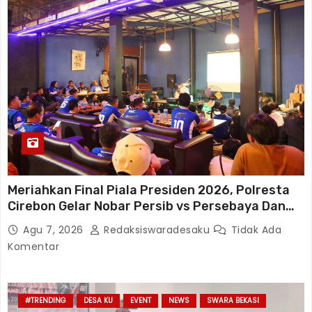
Meriahkan Final Piala Presiden 2026, Polresta
Cirebon Gelar Nobar Persib vs Persebaya Dan
Bagi-Bagi Motor Listrik
Agu 7, 2026
Redaksiswaradesaku
Tidak Ada
Komentar
#TRENDING
DESA KU
EVENT
NEWS
SWARA BEKASI