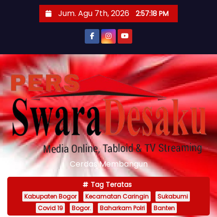
S
Jum. Agu 7th, 2026
2:57:20 PM
k
i
p
t
o
c
o
n
t
e
n
Cerdas Membangun
t
Tag Teratas
Kabupaten Bogor
Kecamatan Caringin
Sukabumi
Covid 19
Bogor.
Baharkam Polri
Banten