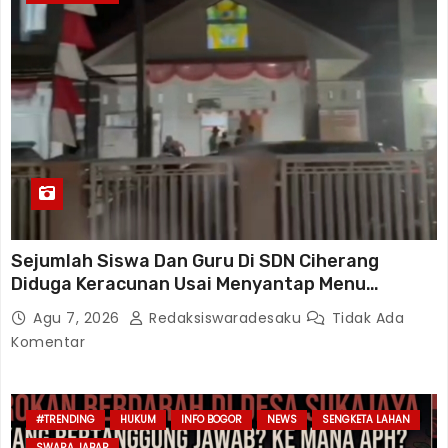
Sejumlah Siswa Dan Guru Di SDN Ciherang
Diduga Keracunan Usai Menyantap Menu
Program MBG, Puluhan Korban Dirawat Di
Agu 7, 2026
Redaksiswaradesaku
Tidak Ada
Puskesmas
Komentar
#TRENDING
HUKUM
INFO BOGOR
NEWS
SENGKETA LAHAN
SWARA JABAR