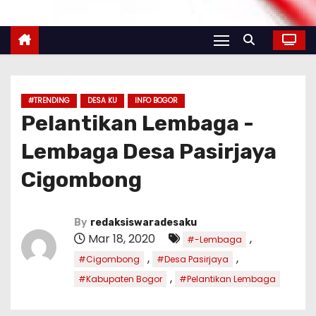
#TRENDING
DESA KU
INFO BOGOR
Pelantikan Lembaga -
Lembaga Desa Pasirjaya
Cigombong
By
redaksiswaradesaku
Mar 18, 2020
,
#-Lembaga
,
,
#Cigombong
#Desa Pasirjaya
,
#Kabupaten Bogor
#Pelantikan Lembaga