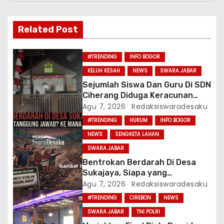
i
Related Post
p
o
#TRENDING
INFO BOGOR
KELUH KESAH
NEWS
SWARA JABAR
s
Sejumlah Siswa Dan Guru Di SDN
Ciherang Diduga Keracunan
Usai Menyantap Menu Program
Agu 7, 2026
Redaksiswaradesaku
MBG, Puluhan Korban Dirawat Di
#TRENDING
HUKUM
INFO BOGOR
Puskesmas
NEWS
SENGKETA LAHAN
SWARA JABAR
Bentrokan Berdarah Di Desa
Sukajaya, Siapa yang
Bertanggung Jawab? Ke Mana
Agu 7, 2026
Redaksiswaradesaku
APH?
#TRENDING
CIREBON
NEWS
SWARA JABAR
TNI POLRI