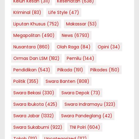
Keluh Kesah
(311)
Kesehatan
(638)
Kriminal
(83)
Life Style
(47)
Liputan Khusus
(752)
Makassar
(53)
Megapolitan
(490)
News
(6793)
Nusantara
(860)
Olah Raga
(84)
Opini
(34)
Ormas Dan LSM
(182)
Pemilu
(144)
Pendidikan
(543)
Pilkada
(191)
Pilkades
(150)
Politik
(355)
Swara Banten
(808)
Swara Bekasi
(330)
Swara Depok
(73)
Swara Ibukota
(425)
Swara Indramayu
(323)
Swara Jabar
(1332)
Swara Pandeglang
(42)
Swara Sukabumi
(922)
TNI Polri
(604)
Tokoh
(113)
Uncategorized
(117)