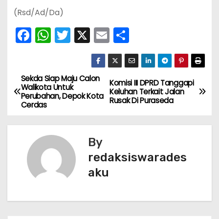
(Rsd/Ad/Da)
F
W
T
X
E
S
a
h
w
m
h
c
a
itt
ai
ar
e
ts
er
l
e
Sekda Siap Maju Calon
N
Komisi III DPRD Tanggapi
Walikota Untuk
Keluhan Terkait Jalan
b
A
Perubahan, Depok Kota
a
Rusak Di Puraseda
Cerdas
o
p
v
o
p
k
By
i
redaksiswarades
g
aku
a
s