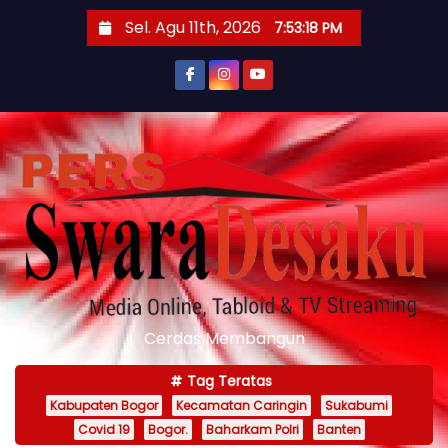
S
Sel. Agu 11th, 2026
7:53:20 PM
k
i
p
t
o
c
o
n
t
e
n
Cerdas Membangun
t
Tag Teratas
Kabupaten Bogor
Kecamatan Caringin
Sukabumi
Covid 19
Bogor.
Baharkam Polri
Banten