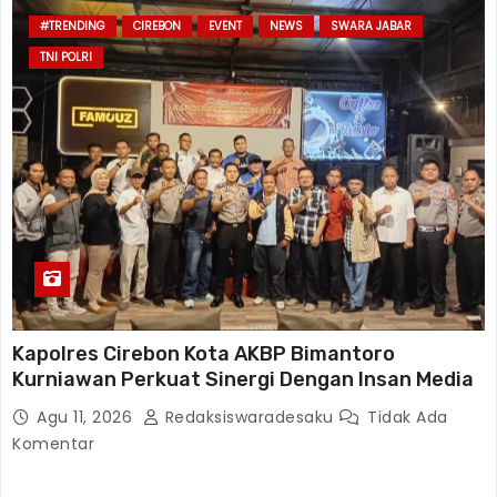
#TRENDING
CIREBON
EVENT
NEWS
SWARA JABAR
TNI POLRI
Kapolres Cirebon Kota AKBP Bimantoro
Kurniawan Perkuat Sinergi Dengan Insan Media
Agu 11, 2026
Redaksiswaradesaku
Tidak Ada
Komentar