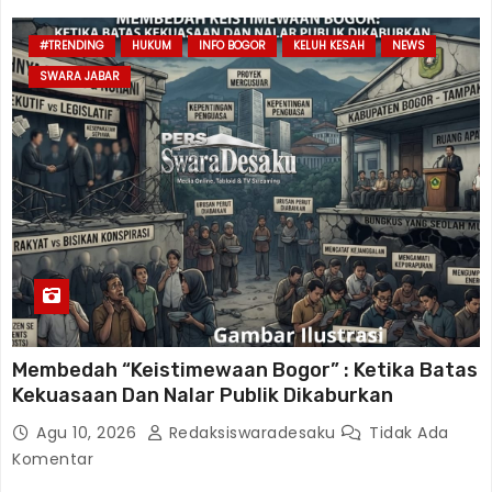
#TRENDING
HUKUM
INFO BOGOR
KELUH KESAH
NEWS
SWARA JABAR
Membedah “Keistimewaan Bogor” : Ketika Batas
Kekuasaan Dan Nalar Publik Dikaburkan
Agu 10, 2026
Redaksiswaradesaku
Tidak Ada
Komentar