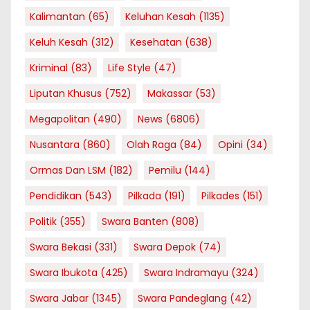
Kalimantan
(65)
Keluhan Kesah
(1135)
Keluh Kesah
(312)
Kesehatan
(638)
Kriminal
(83)
Life Style
(47)
Liputan Khusus
(752)
Makassar
(53)
Megapolitan
(490)
News
(6806)
Nusantara
(860)
Olah Raga
(84)
Opini
(34)
Ormas Dan LSM
(182)
Pemilu
(144)
Pendidikan
(543)
Pilkada
(191)
Pilkades
(151)
Politik
(355)
Swara Banten
(808)
Swara Bekasi
(331)
Swara Depok
(74)
Swara Ibukota
(425)
Swara Indramayu
(324)
Swara Jabar
(1345)
Swara Pandeglang
(42)