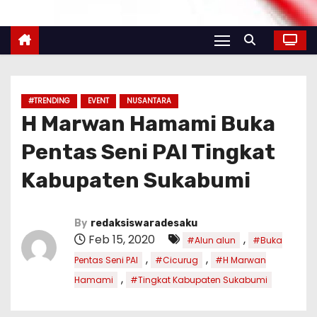
#TRENDING
EVENT
NUSANTARA
H Marwan Hamami Buka
Pentas Seni PAI Tingkat
Kabupaten Sukabumi
By
redaksiswaradesaku
Feb 15, 2020
,
#Alun alun
#Buka
,
,
Pentas Seni PAI
#Cicurug
#H Marwan
,
Hamami
#Tingkat Kabupaten Sukabumi