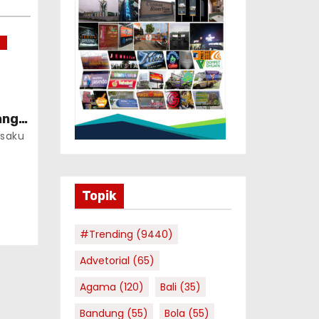
ang
e
saku
Topik
#Trending
(9440)
Advetorial
(65)
Agama
(120)
Bali
(35)
Bandung
(55)
Bola
(55)