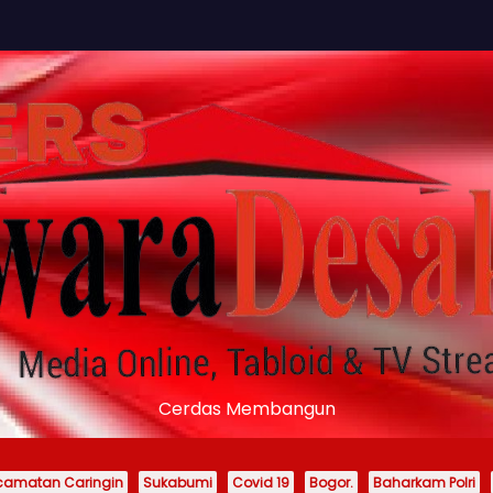
Cerdas Membangun
camatan Caringin
Sukabumi
Covid 19
Bogor.
Baharkam Polri