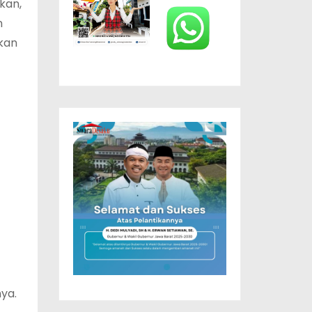
kan,
n
kan
ya.