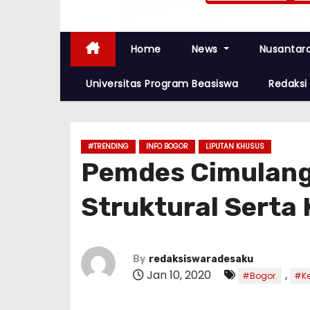
Home
News
Nusantar
Universitas Program Beasiswa
Redaksi
#TRENDING
INFO BOGOR
LIPUTAN KHUSUS
Pemdes Cimulang
Struktural Serta
By
redaksiswaradesaku
Jan 10, 2020
,
#Bogor.
#K