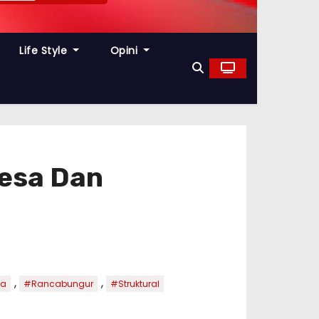
Life Style
Opini
esa Dan
,
,
sa
#Rancabungur
#Struktural