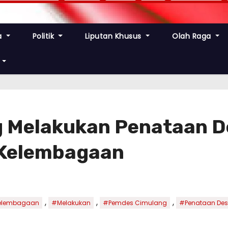
a
Politik
Liputan Khusus
Olah Raga
 Melakukan Penataan D
 Kelembagaan
,
,
,
elembagaan
#Melakukan
#Pemdes Cimulang
#Penataan De