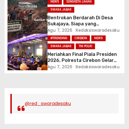
NEWS
SENGKETA LAHAN
SWARA JABAR
Bentrokan Berdarah Di Desa
Sukajaya, Siapa yang
Bertanggung Jawab? Ke Mana
Agu 7, 2026
Redaksiswaradesaku
APH?
#TRENDING
CIREBON
NEWS
SWARA JABAR
TNI POLRI
Meriahkan Final Piala Presiden
2026, Polresta Cirebon Gelar
Nobar Persib vs Persebaya Dan
Agu 7, 2026
Redaksiswaradesaku
Bagi-Bagi Motor Listrik
@red_swaradesaku