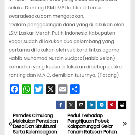
selaku Danbrig LSM LMPI ketika di temui
swaradesaku.com.mengatakan,
“Dalam penggalangan dana yang di lakukan oleh
LSM Laskar Merah Putih Indonesia Kabupaten
Bogor,sudah di lakukan dua gelombang yang
pertama di lakukan oleh subikord lintas agama
Habib Muhamad Nurdin Sucipto(Habib Selon)
kemudian yang kedua di lakukan di setiap posko
ranting dan M.A.C, demikian tuturnya. (Tatang)
F
W
T
X
E
S
a
h
w
m
h
c
a
itt
ai
ar
e
ts
er
l
e
Pemdes Cimulang
Peduli Terhadap
N
Melakukan Penataan
Penghijauan Polsek
b
A
Desa Dan Struktural
Kalapanunggal Gelar
a
Serta Kelembagaan
Tanam Ratusan Pohon