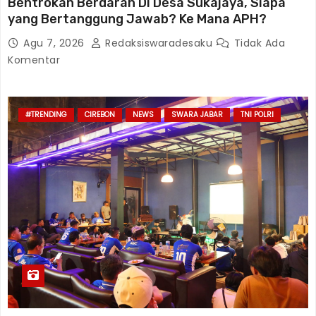
Bentrokan Berdarah Di Desa Sukajaya, Siapa
yang Bertanggung Jawab? Ke Mana APH?
Agu 7, 2026
Redaksiswaradesaku
Tidak Ada
Komentar
#TRENDING
CIREBON
NEWS
SWARA JABAR
TNI POLRI