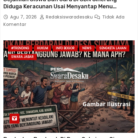
Diduga Keracunan Usai Menyantap Menu
Program MBG, Puluhan Korban Dirawat Di
Agu 7, 2026
Redaksiswaradesaku
Tidak Ada
Puskesmas
Komentar
#TRENDING
HUKUM
INFO BOGOR
NEWS
SENGKETA LAHAN
SWARA JABAR