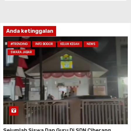
Anda ketinggalan
#TRENDING
INFO BOGOR
KELUH KESAH
NEWS
SWARA JABAR
Sejumlah Siswa Dan Guru Di SDN Ciherang