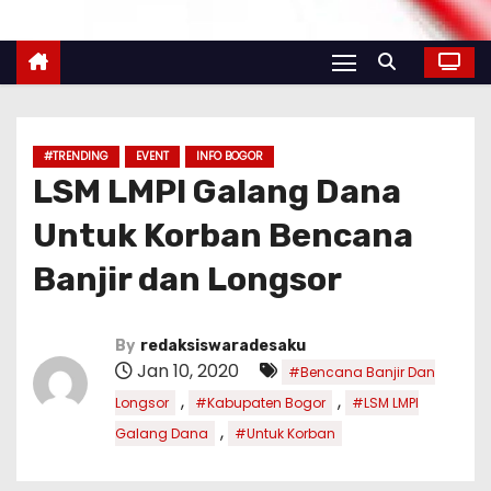
#TRENDING
EVENT
INFO BOGOR
LSM LMPI Galang Dana
Untuk Korban Bencana
Banjir dan Longsor
By
redaksiswaradesaku
Jan 10, 2020
#Bencana Banjir Dan
,
,
Longsor
#Kabupaten Bogor
#LSM LMPI
,
Galang Dana
#Untuk Korban