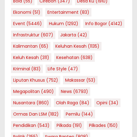
Bola
(55)
Cirebon
(347)
Desa Ku
(1910)
Ekonomi
(51)
Entertainment
(83)
Event
(5446)
Hukum
(1292)
Info Bogor
(4142)
Infrastruktur
(607)
Jakarta
(42)
Kalimantan
(65)
Keluhan Kesah
(1135)
Keluh Kesah
(311)
Kesehatan
(638)
Kriminal
(83)
Life Style
(47)
Liputan Khusus
(752)
Makassar
(53)
Megapolitan
(490)
News
(6793)
Nusantara
(860)
Olah Raga
(84)
Opini
(34)
Ormas Dan LSM
(182)
Pemilu
(144)
Pendidikan
(543)
Pilkada
(191)
Pilkades
(150)
Politik
(355)
Swara Banten
(808)