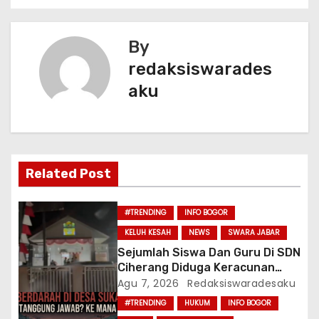
o
p
v
o
p
k
By
i
redaksiswarades
g
aku
a
s
i
Related Post
p
#TRENDING
INFO BOGOR
o
KELUH KESAH
NEWS
SWARA JABAR
Sejumlah Siswa Dan Guru Di SDN
s
Ciherang Diduga Keracunan
Usai Menyantap Menu Program
Agu 7, 2026
Redaksiswaradesaku
MBG, Puluhan Korban Dirawat Di
#TRENDING
HUKUM
INFO BOGOR
Puskesmas