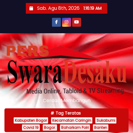
S
Sab. Agu 8th, 2026
1:16:21 AM
k
i
p
t
o
c
o
n
t
e
n
Cerdas Membangun
t
Tag Teratas
Kabupaten Bogor
Kecamatan Caringin
Sukabumi
Covid 19
Bogor.
Baharkam Polri
Banten