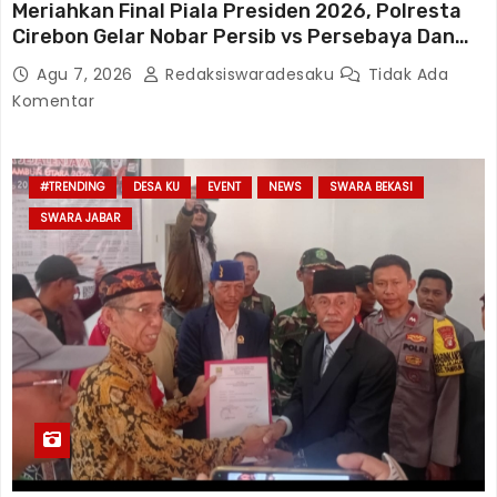
Meriahkan Final Piala Presiden 2026, Polresta
Cirebon Gelar Nobar Persib vs Persebaya Dan
Bagi-Bagi Motor Listrik
Agu 7, 2026
Redaksiswaradesaku
Tidak Ada
Komentar
#TRENDING
DESA KU
EVENT
NEWS
SWARA BEKASI
SWARA JABAR