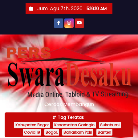
S
Jum. Agu 7th, 2026
5:16:12 AM
k
i
p
t
o
c
o
n
t
e
n
Cerdas Membangun
t
Tag Teratas
Kabupaten Bogor
Kecamatan Caringin
Sukabumi
Covid 19
Bogor.
Baharkam Polri
Banten