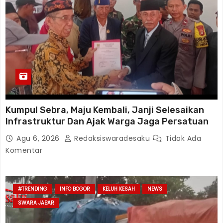
Kumpul Sebra, Maju Kembali, Janji Selesaikan
Infrastruktur Dan Ajak Warga Jaga Persatuan
Agu 6, 2026
Redaksiswaradesaku
Tidak Ada
Komentar
#TRENDING
INFO BOGOR
KELUH KESAH
NEWS
SWARA JABAR