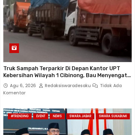
Truk Sampah Terparkir Di Depan Kantor UPT
Kebersihan Wilayah 1 Cibinong, Bau Menyengat
Diduga Resahkan Warga
Agu 6, 2026
Redaksiswaradesaku
Tidak Ada
Komentar
#TRENDING
EVENT
NEWS
SWARA JABAR
SWARA SUKABUMI