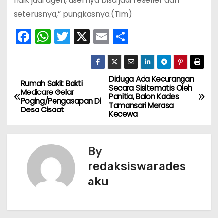
naik jadi agen, usernya bisa jadi reseller dan
seterusnya,” pungkasnya.(Tim)
F
W
T
X
E
S
a
h
w
m
h
c
a
itt
ai
ar
e
ts
er
l
e
Diduga Ada Kecurangan
N
Rumah Sakit Bakti
Secara Sisitematis Oleh
Medicare Gelar
b
A
Panitia, Balon Kades
a
Poging/Pengasapan Di
Tamansari Merasa
o
p
Desa Cisaat
Kecewa
v
o
p
k
i
By
g
redaksiswarades
aku
a
s