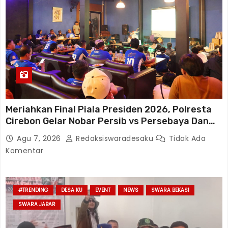
Meriahkan Final Piala Presiden 2026, Polresta
Cirebon Gelar Nobar Persib vs Persebaya Dan
Bagi-Bagi Motor Listrik
Agu 7, 2026
Redaksiswaradesaku
Tidak Ada
Komentar
#TRENDING
DESA KU
EVENT
NEWS
SWARA BEKASI
SWARA JABAR