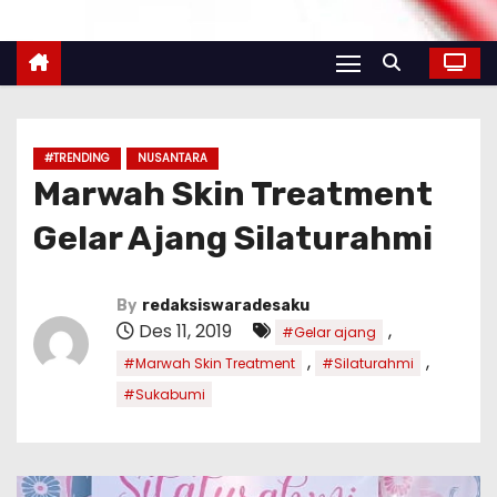
#TRENDING
NUSANTARA
Marwah Skin Treatment
Gelar Ajang Silaturahmi
By
redaksiswaradesaku
Des 11, 2019
,
#Gelar ajang
,
,
#Marwah Skin Treatment
#Silaturahmi
#Sukabumi