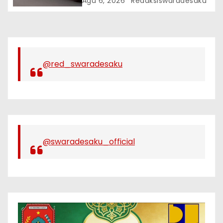
Agu 6, 2026
Redaksiswaradesaku
Diduga Resahkan Warga
@red_swaradesaku
@swaradesaku_official