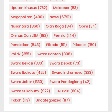
Liputan Khusus
(752)
Makassar
(53)
Megapolitan
(490)
News
(6791)
Nusantara
(860)
Olah Raga
(84)
Opini
(34)
Ormas Dan LSM
(182)
Pemilu
(144)
Pendidikan
(543)
Pilkada
(191)
Pilkades
(150)
Politik
(355)
Swara Banten
(808)
Swara Bekasi
(330)
Swara Depok
(73)
Swara Ibukota
(425)
Swara Indramayu
(323)
Swara Jabar
(1330)
Swara Pandeglang
(42)
Swara Sukabumi
(922)
TNI Polri
(604)
Tokoh
(113)
Uncategorized
(117)