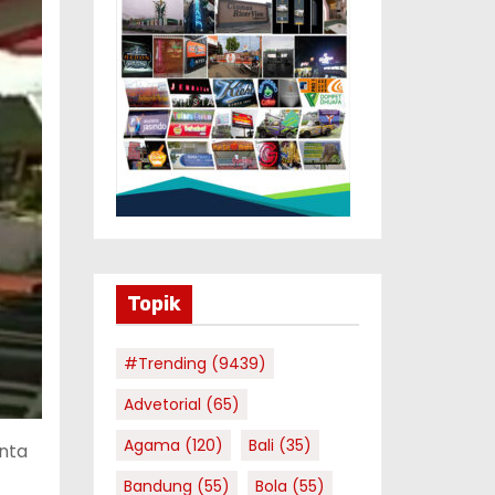
Topik
#Trending
(9439)
Advetorial
(65)
Agama
(120)
Bali
(35)
inta
Bandung
(55)
Bola
(55)