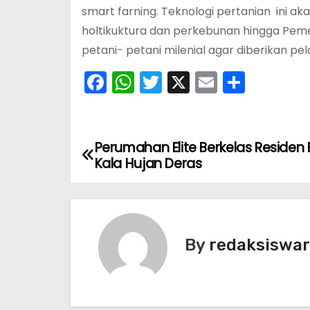
smart farning. Teknologi pertanian ini ak
holtikuktura dan perkebunan hingga Pem
petani- petani milenial agar diberikan p
F
W
T
X
E
S
a
h
w
m
h
c
a
itt
ai
ar
e
ts
er
l
e
Perumahan Elite Berkelas Residen B
N
Kala Hujan Deras
b
A
a
o
p
v
o
p
k
i
By
redaksiswa
g
a