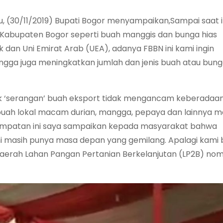
, (30/11/2019) Bupati Bogor menyampaikan,Sampai saat i
h Kabupaten Bogor seperti buah manggis dan bunga hias
dan Uni Emirat Arab (UEA), adanya FBBN ini kami ingin
ngga juga meningkatkan jumlah dan jenis buah atau bun
 ‘serangan’ buah eksport tidak mengancam keberadaa
buah lokal macam durian, mangga, pepaya dan lainnya m
sempatan ini saya sampaikan kepada masyarakat bahwa
ini masih punya masa depan yang gemilang. Apalagi kami 
aerah Lahan Pangan Pertanian Berkelanjutan (LP2B) nomo