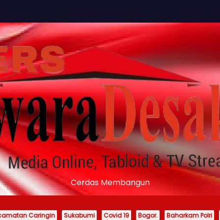
Cerdas Membangun
camatan Caringin
Sukabumi
Covid 19
Bogor.
Baharkam Polri