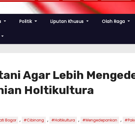
a
Politik
Liputan Khusus
Olah Raga
etani Agar Lebih Menge
nian Holtikultura
,
,
,
,
ti Bogor
#Cibinong
#Holtikultura
#Mengedepankan
#Pak