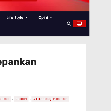
Life Style
Opini
depankan
,
,
ansari
#Petani
#Tekhnologi Pertanian