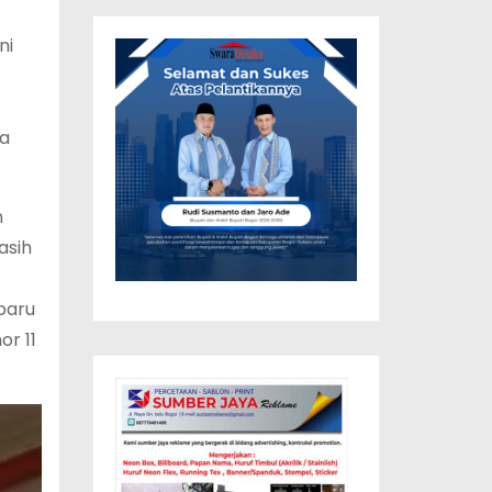
ni
ga
n
asih
baru
r 11