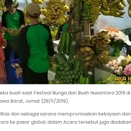
ka buah saat Festival Bunga dan Buah Nusantara 2019 di
Jawa Barat, Jumat (29/11/2019).
ualitas dan sebagai sarana mempromosikan kekayaan dan
a ke pasar global, dalam Acara tersebut juga diadaka