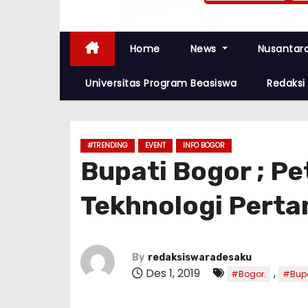
Home
News
Nusantar
Universitas Program Beasiswa
Redaksi
#TRENDING
EVENT
INFO BOGOR
Bupati Bogor ; P
Tekhnologi Perta
By
redaksiswaradesaku
Des 1, 2019
,
#Bogor.
#Bupa