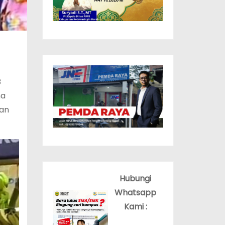
B
ma
dan
Hubungi
Whatsapp
Kami :