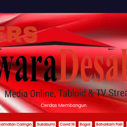
Cerdas Membangun
camatan Caringin
Sukabumi
Covid 19
Bogor.
Baharkam Polri