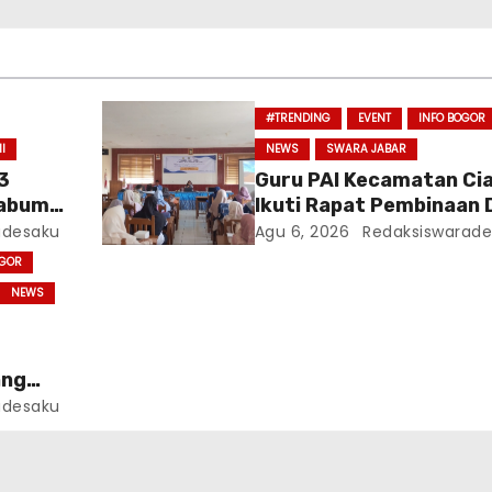
#TRENDING
EVENT
INFO BOGOR
I
NEWS
SWARA JABAR
3
Guru PAI Kecamatan Ci
abumi
Ikuti Rapat Pembinaan 
Sosialisasi CP
adesaku
Agu 6, 2026
Redaksiswarade
OGOR
NEWS
ang
019
adesaku
edang
rat