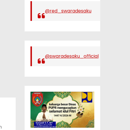
@red_swaradesaku
@swaradesaku_official
n