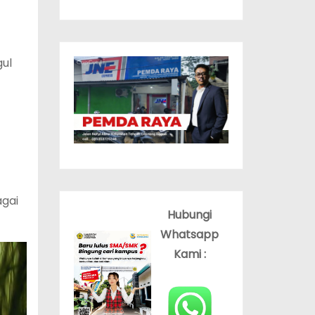
gul
agai
Hubungi
Whatsapp
Kami :