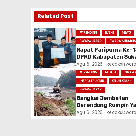
s
Related Post
i
p
#TRENDING
EVENT
NEWS
SWARA JABAR
SWARA SUKABUM
o
Rapat Paripurna Ke-1
s
DPRD Kabupaten Suk
Tahun Sidang 2026
Agu 6, 2026
Redaksiswar
#TRENDING
HUKUM
INFO B
INFRASTRUKTUR
KELUH KESAH
SWARA JABAR
Bangkai Jembatan
Gerendong Rumpin Y
Hanyut Pada Tahun 2
Agu 6, 2026
Redaksiswar
Ditemukan, Diduga S
Dijarah Oknum Warga
Menggunakan Alat Be