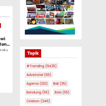
awi
Dan
saku
Topik
#Trending
(9435)
Advetorial
(65)
Agama
(120)
Bali
(35)
Bandung
(55)
Bola
(55)
Cirebon
(346)