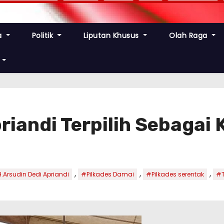
a
Politik
Liputan Khusus
Olah Raga
riandi Terpilih Sebagai
,
,
,
.Arsudin Dedi Apriandi
#Pilkades Damai
#Pilkades serentak
#T