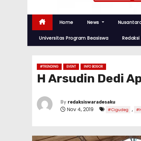
Home
News
Nusantar
Universitas Program Beasiswa
Redaksi
#TRENDING
EVENT
INFO BOGOR
H Arsudin Dedi Ap
By
redaksiswaradesaku
Nov 4, 2019
,
#Cigudeg
#H