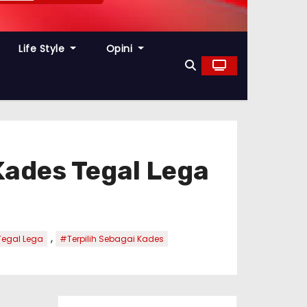
Life Style
Opini
 Kades Tegal Lega
,
egal Lega
#Terpilih Sebagai Kades