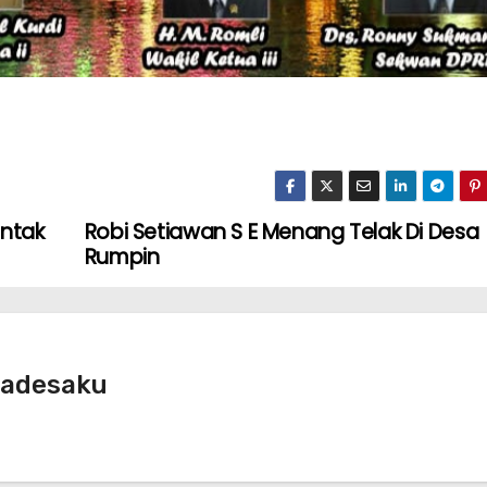
entak
Robi Setiawan S E Menang Telak Di Desa
Rumpin
radesaku