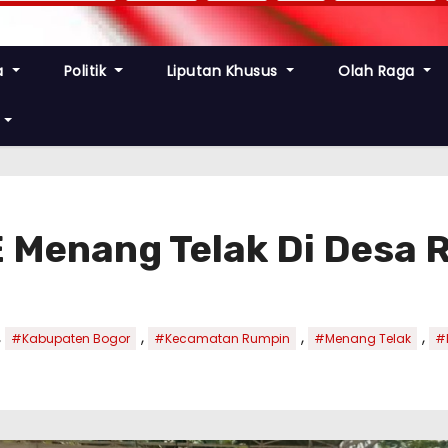
a
Politik
Liputan Khusus
Olah Raga
E Menang Telak Di Desa
,
,
,
,
#Kabupaten Bogor
#Kecamatan Rumpin
#Menang Telak
#