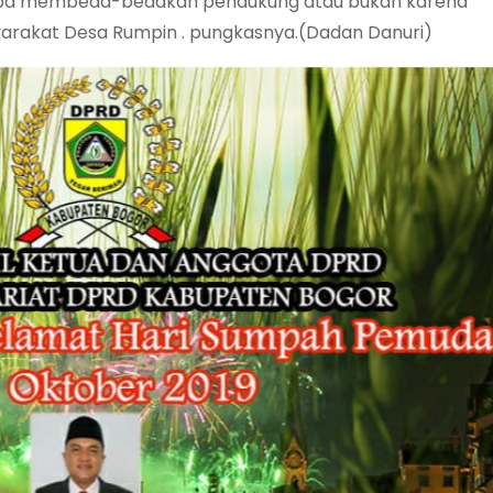
anpa membeda-bedakan pendukung atau bukan karena
syarakat Desa Rumpin . pungkasnya.(Dadan Danuri)