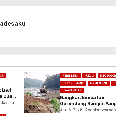
radesaku
GOR
#TRENDING
HUKUM
INFO BOGOR
INFRASTRUKTUR
KELUH KESAH
N
Ciawi
SWARA JABAR
n Dan
Bangkai Jembatan
adesaku
Gerendong Rumpin Yan
Hanyut Pada Tahun 201
Agu 6, 2026
Redaksiswarade
Ditemukan, Diduga Sed