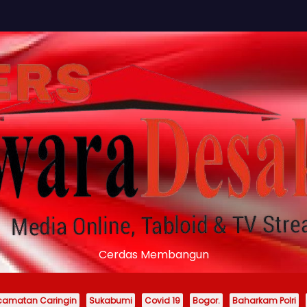
Cerdas Membangun
camatan Caringin
Sukabumi
Covid 19
Bogor.
Baharkam Polri