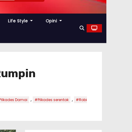
Life Style
Opini
 Rumpin
,
,
Pilkades Damai
#Pilkades serentak
#Robi