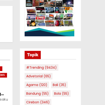
Topik
#Trending
(9434)
EWS
Advetorial
(65)
Agama
(120)
Bali
(35)
Bandung
(55)
Bola
(55)
g
9
saku
Cirebon
(346)
ang