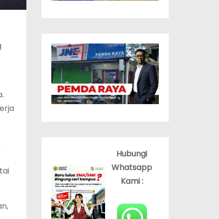
g
a.
erja
n
Hubungi
Whatsapp
tai
Kami :
an,