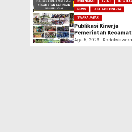
#TRENDING
EVENT
INFO BO
NEWS
PUBLIKASI KINERJA
SWARA JABAR
Publikasi Kinerja
Pemerintah Kecamat
Caringin Kabupaten 
Agu 5, 2026
Redaksiswar
Tahun 2026