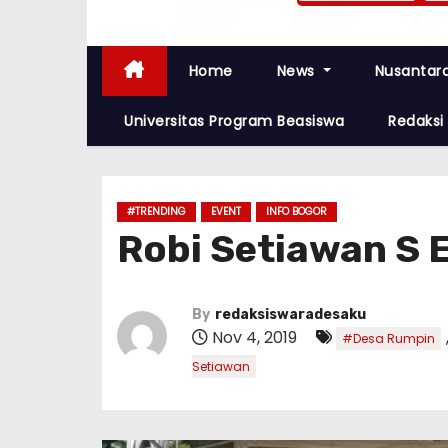
Home
News
Nusantar
Universitas Program Beasiswa
Redaksi
#TRENDING
EVENT
INFO BOGOR
Robi Setiawan S 
By
redaksiswaradesaku
Nov 4, 2019
#Desa Rumpin
Setiawan