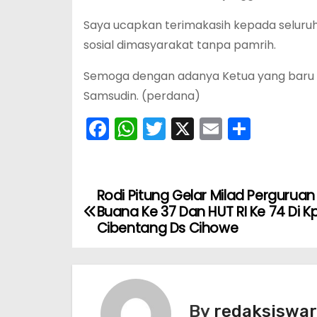
Saya ucapkan terimakasih kepada seluru
sosial dimasyarakat tanpa pamrih.
Semoga dengan adanya Ketua yang baru
Samsudin. (perdana)
F
W
T
X
E
S
a
h
w
m
h
c
a
itt
ai
ar
e
ts
er
l
e
Rodi Pitung Gelar Milad Perguruan 
N
Buana Ke 37 Dan HUT RI Ke 74 Di K
b
A
a
Cibentang Ds Cihowe
o
p
v
o
p
k
i
By
redaksiswa