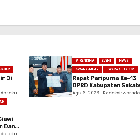
#TRENDING
EVENT
NEWS
JABAR
SWARA JABAR
SWARA SUKABUMI
r Di
Rapat Paripurna Ke-13
DPRD Kabupaten Sukab
Tahun Sidang 2026
adesaku
Agu 6, 2026
Redaksiswarade
ngat
GOR
rga
Ciawi
n Dan
adesaku