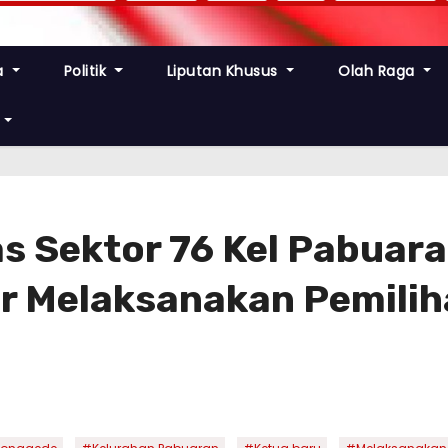
a
Politik
Liputan Khusus
Olah Raga
 Sektor 76 Kel Pabuara
r Melaksanakan Pemilih
,
,
,