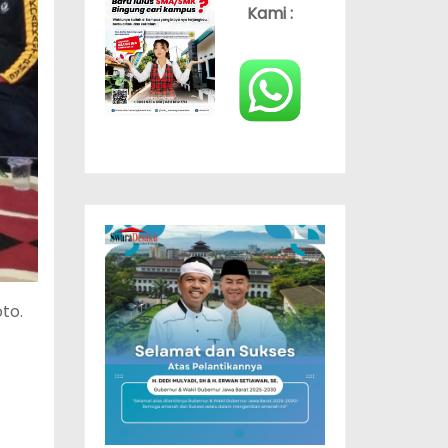
Kami :
to.