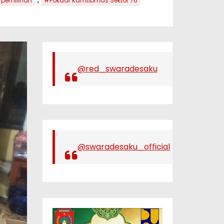
pemilihan
#Pokdar Kamtibmas Sektor 76
@red_swaradesaku
@swaradesaku_official