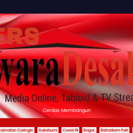
Cerdas Membangun
camatan Caringin
Sukabumi
Covid 19
Bogor.
Baharkam Polri