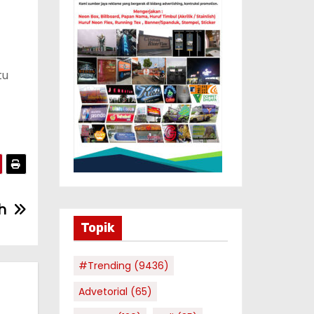
tu
h
Topik
#Trending
(9436)
Advetorial
(65)