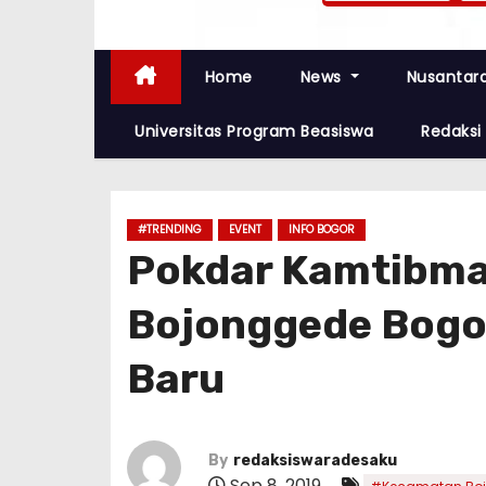
Home
News
Nusantar
Universitas Program Beasiswa
Redaksi
#TRENDING
EVENT
INFO BOGOR
Pokdar Kamtibmas
Bojonggede Bogo
Baru
By
redaksiswaradesaku
Sep 8, 2019