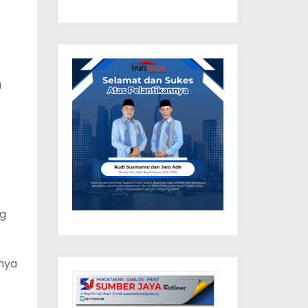
u
ng
anya