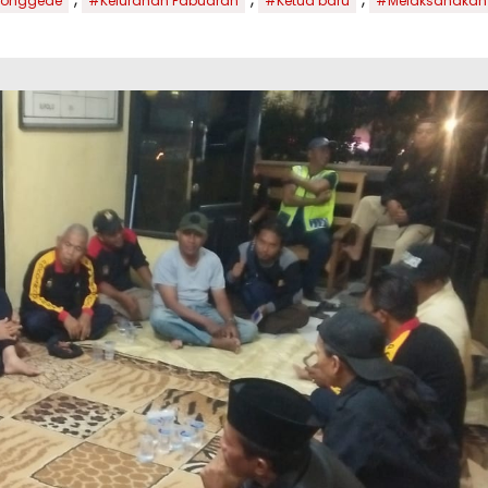
jonggede
#Kelurahan Pabuaran
#Ketua baru
#Melaksanakan 