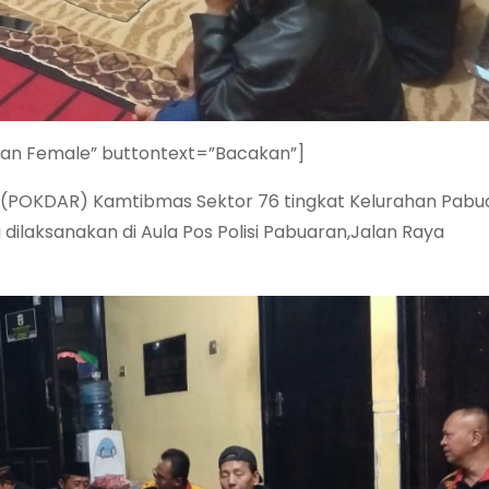
ian Female” buttontext=”Bacakan”]
 (POKDAR) Kamtibmas Sektor 76 tingkat Kelurahan Pabu
ilaksanakan di Aula Pos Polisi Pabuaran,Jalan Raya