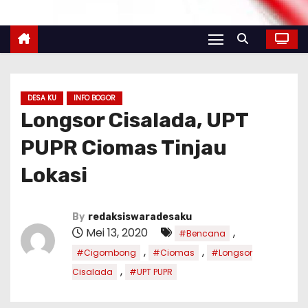
DESA KU
INFO BOGOR
Longsor Cisalada, UPT
PUPR Ciomas Tinjau
Lokasi
By
redaksiswaradesaku
Mei 13, 2020
,
#Bencana
,
,
#Cigombong
#Ciomas
#Longsor
,
Cisalada
#UPT PUPR