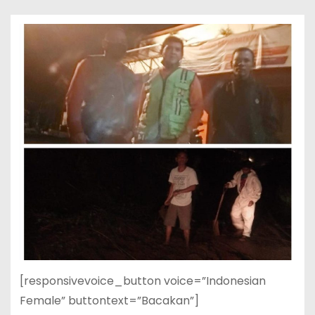
[responsivevoice_button voice=”Indonesian
Female” buttontext=”Bacakan”]