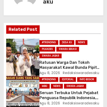
aku
a
s
i
Related Post
p
o
#TRENDING
DESA KU
NEWS
PILKADES
SWARA BEKASI
s
SWARA JABAR
Ratusan Warga Dan Tokoh
Masyarakat Kawal Bunda Pipit
Haryanti Resmi Daftar Calon
Agu 8, 2026
Redaksiswaradesaku
Kepala Desa Lambangsari
#TRENDING
EDITORIAL
INFO BOGOR
Kecamatan Tambun Selatan
MBG
NEWS
SWARA JABAR
Seruan Terbuka Untuk Pejabat
Penguasa Republik Indonesia,
Makan Siang Yang Sama
Agu 8, 2026
Redaksiswaradesaku