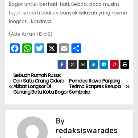
Bogor untuk berhati-hati. Sebab, pada musim
hujan seperti saat ini banyak wilayah yang rawan
longsor,” katanya.
(Ade Arfan /DidiS)
F
W
T
X
E
S
a
h
w
m
h
c
a
itt
ai
ar
e
ts
er
l
e
Sebuah Rumah Rusak
N
Dan Satu Orang Cidera
Pemdes Rawa Panjang
b
A
Akibat Longsor Di
Terima Banpres Berupa
a
Gunung Batu Kota Bogor
Sembako
o
p
v
o
p
k
i
By
g
redaksiswarades