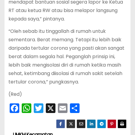
mendapat bantuan sosial segera lapor ke Ketua
RT atau ketua RW atau bisa melapor langsung
kepada saya,” pintanya.
“Oleh sebab itu tinggallah di rumah untuk
sementara. Berat memang. Tetapi itu lebih baik
daripada tertular corona yang pasti akan sangat
berat dalam segala hal. Peganglah prinsip ini,
lebih baik mengisolasi diri di rumah ketika masih
sehat, ketimbang diisolasi di rumah sakit setelah
tertular corona,” pungkasnya.
(Red)
F
W
T
X
E
S
a
h
w
m
h
c
a
itt
ai
ar
UMKM Kecamatan