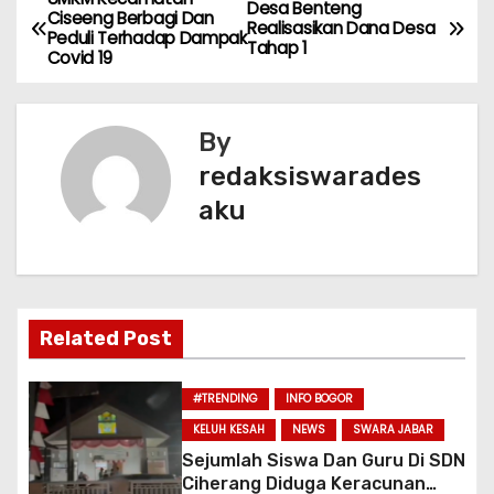
e
ts
er
l
e
N
Desa Benteng
Ciseeng Berbagi Dan
Realisasikan Dana Desa
b
A
Peduli Terhadap Dampak
a
Tahap 1
Covid 19
o
p
v
o
p
k
By
i
redaksiswarades
g
aku
a
s
i
Related Post
p
#TRENDING
INFO BOGOR
o
KELUH KESAH
NEWS
SWARA JABAR
Sejumlah Siswa Dan Guru Di SDN
s
Ciherang Diduga Keracunan