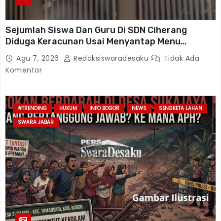
Sejumlah Siswa Dan Guru Di SDN Ciherang
Diduga Keracunan Usai Menyantap Menu
Program MBG, Puluhan Korban Dirawat Di
Agu 7, 2026
Redaksiswaradesaku
Tidak Ada
Puskesmas
Komentar
#TRENDING
HUKUM
INFO BOGOR
NEWS
SENGKETA LAHAN
SWARA JABAR