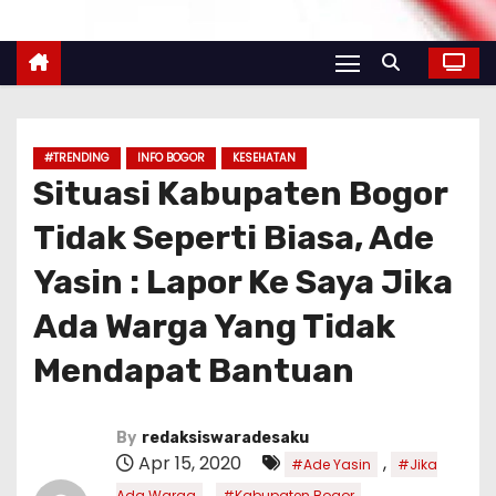
#TRENDING
INFO BOGOR
KESEHATAN
Situasi Kabupaten Bogor
Tidak Seperti Biasa, Ade
Yasin : Lapor Ke Saya Jika
Ada Warga Yang Tidak
Mendapat Bantuan
By
redaksiswaradesaku
Apr 15, 2020
,
#Ade Yasin
#Jika
,
,
Ada Warga
#Kabupaten Bogor