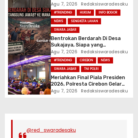
Usai Menyantap Menu Program
Agu 7, 2026
Redaksiswaradesaku
MBG, Puluhan Korban Dirawat Di
#TRENDING
HUKUM
INFO BOGOR
Puskesmas
NEWS
SENGKETA LAHAN
SWARA JABAR
Bentrokan Berdarah Di Desa
Sukajaya, Siapa yang
Bertanggung Jawab? Ke Mana
Agu 7, 2026
Redaksiswaradesaku
APH?
#TRENDING
CIREBON
NEWS
SWARA JABAR
TNI POLRI
Meriahkan Final Piala Presiden
2026, Polresta Cirebon Gelar
Nobar Persib vs Persebaya Dan
Agu 7, 2026
Redaksiswaradesaku
Bagi-Bagi Motor Listrik
@red_swaradesaku