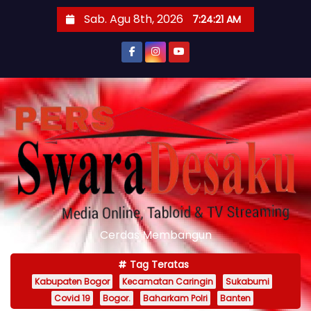
S
Sab. Agu 8th, 2026
7:24:23 AM
k
i
p
t
o
c
o
n
t
e
n
Cerdas Membangun
t
Tag Teratas
Kabupaten Bogor
Kecamatan Caringin
Sukabumi
Covid 19
Bogor.
Baharkam Polri
Banten