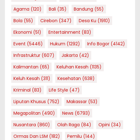
Agama
(120)
Bali
(35)
Bandung
(55)
Bola
(55)
Cirebon
(347)
Desa Ku
(1910)
Ekonomi
(51)
Entertainment
(83)
Event
(5446)
Hukum
(1292)
Info Bogor
(4142)
Infrastruktur
(607)
Jakarta
(42)
Kalimantan
(65)
Keluhan Kesah
(1135)
Keluh Kesah
(311)
Kesehatan
(638)
Kriminal
(83)
Life Style
(47)
Liputan Khusus
(752)
Makassar
(53)
Megapolitan
(490)
News
(6793)
Nusantara
(860)
Olah Raga
(84)
Opini
(34)
Ormas Dan LSM
(182)
Pemilu
(144)