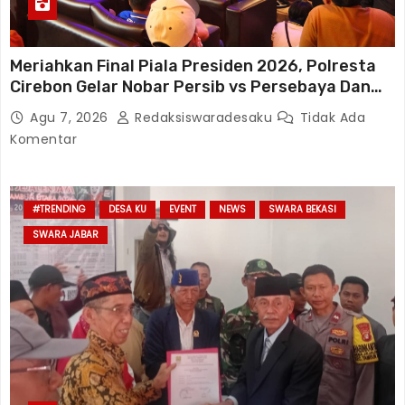
Meriahkan Final Piala Presiden 2026, Polresta
Cirebon Gelar Nobar Persib vs Persebaya Dan
Bagi-Bagi Motor Listrik
Agu 7, 2026
Redaksiswaradesaku
Tidak Ada
Komentar
#TRENDING
DESA KU
EVENT
NEWS
SWARA BEKASI
SWARA JABAR