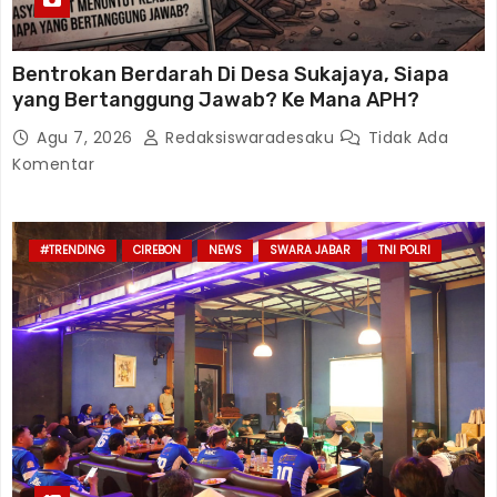
Bentrokan Berdarah Di Desa Sukajaya, Siapa
yang Bertanggung Jawab? Ke Mana APH?
Agu 7, 2026
Redaksiswaradesaku
Tidak Ada
Komentar
#TRENDING
CIREBON
NEWS
SWARA JABAR
TNI POLRI