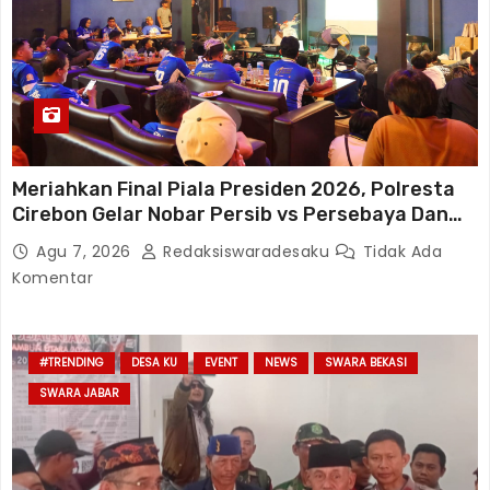
Meriahkan Final Piala Presiden 2026, Polresta
Cirebon Gelar Nobar Persib vs Persebaya Dan
Bagi-Bagi Motor Listrik
Agu 7, 2026
Redaksiswaradesaku
Tidak Ada
Komentar
#TRENDING
DESA KU
EVENT
NEWS
SWARA BEKASI
SWARA JABAR