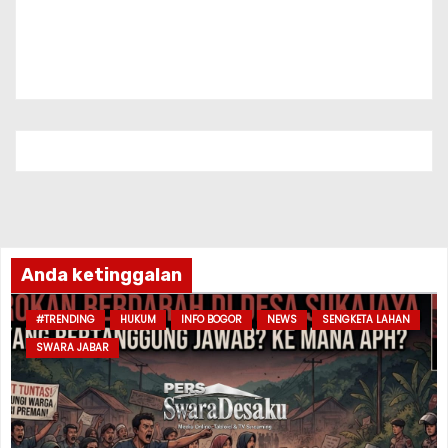
Anda ketinggalan
#TRENDING
HUKUM
INFO BOGOR
NEWS
SENGKETA LAHAN
SWARA JABAR