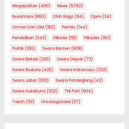
Megapolitan
(490)
News
(6792)
Nusantara
(860)
Olah Raga
(84)
Opini
(34)
Ormas Dan LSM
(182)
Pemilu
(144)
Pendidikan
(543)
Pilkada
(191)
Pilkades
(150)
Politik
(355)
Swara Banten
(808)
Swara Bekasi
(330)
Swara Depok
(73)
Swara Ibukota
(425)
Swara Indramayu
(323)
Swara Jabar
(1331)
Swara Pandeglang
(42)
Swara Sukabumi
(922)
TNI Polri
(604)
Tokoh
(113)
Uncategorized
(117)