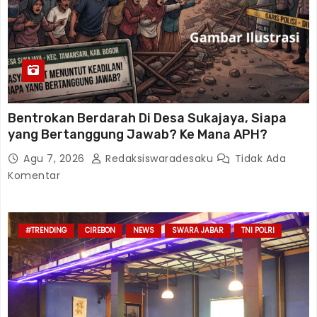
Bentrokan Berdarah Di Desa Sukajaya, Siapa
yang Bertanggung Jawab? Ke Mana APH?
Agu 7, 2026
Redaksiswaradesaku
Tidak Ada
Komentar
#TRENDING
CIREBON
NEWS
SWARA JABAR
TNI POLRI