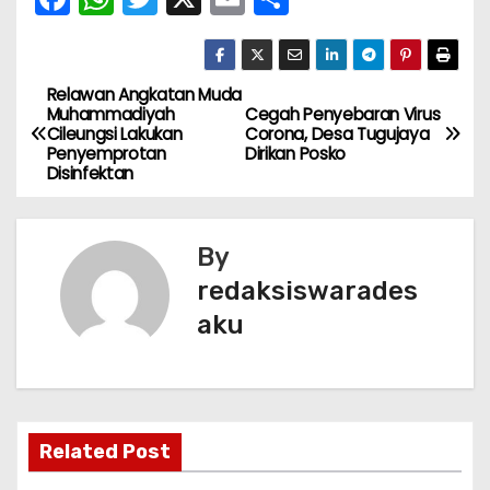
a
h
w
m
h
c
a
itt
ai
ar
e
ts
er
l
e
Relawan Angkatan Muda
N
Muhammadiyah
Cegah Penyebaran Virus
b
A
Cileungsi Lakukan
Corona, Desa Tugujaya
a
Penyemprotan
Dirikan Posko
o
p
Disinfektan
v
o
p
k
i
By
g
redaksiswarades
aku
a
s
i
Related Post
p