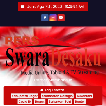
S
Jum. Agu 7th, 2026
10:25:56 AM
k
i
p
t
o
c
o
n
t
e
n
Cerdas Membangun
t
Tag Teratas
Kabupaten Bogor
Kecamatan Caringin
Sukabumi
Covid 19
Bogor.
Baharkam Polri
Banten