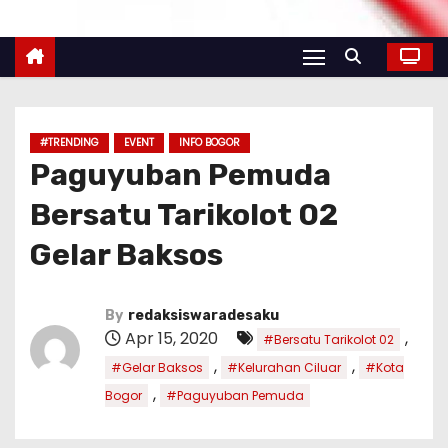
#TRENDING
EVENT
INFO BOGOR
Paguyuban Pemuda
Bersatu Tarikolot 02
Gelar Baksos
By
redaksiswaradesaku
Apr 15, 2020
,
#Bersatu Tarikolot 02
,
,
#Gelar Baksos
#Kelurahan Ciluar
#Kota
,
Bogor
#Paguyuban Pemuda