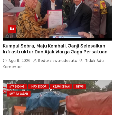
Kumpul Sebra, Maju Kembali, Janji Selesaikan
Infrastruktur Dan Ajak Warga Jaga Persatuan
Agu 6, 2026
Redaksiswaradesaku
Tidak Ada
Komentar
#TRENDING
INFO BOGOR
KELUH KESAH
NEWS
SWARA JABAR