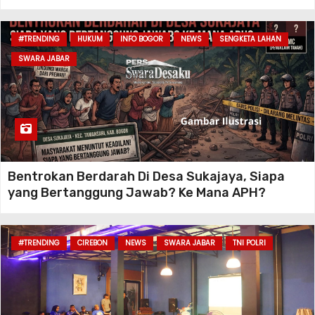
Program MBG, Puluhan Korban Dirawat Di
Kecamatan Caringin Gelar MTQ
Puskesmas
2026, Diikuti 88 Peserta Qori
#TRENDING
HUKUM
INFO BOGOR
NEWS
SENGKETA LAHAN
dan Qoriah
SWARA JABAR
Bentrokan Berdarah Di Desa Sukajaya, Siapa
yang Bertanggung Jawab? Ke Mana APH?
#TRENDING
CIREBON
NEWS
SWARA JABAR
TNI POLRI