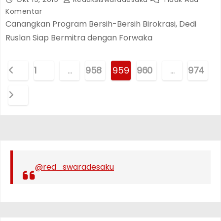
Komentar
Canangkan Program Bersih-Bersih Birokrasi, Dedi
Ruslan Siap Bermitra dengan Forwaka
P
1
…
958
959
960
…
974
a
g
i
n
@red_swaradesaku
a
s
i