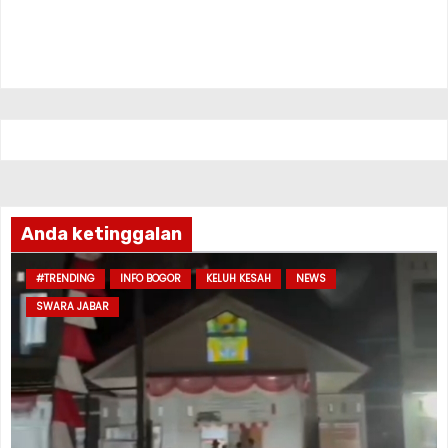
Anda ketinggalan
#TRENDING
INFO BOGOR
KELUH KESAH
NEWS
SWARA JABAR