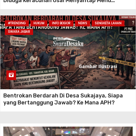
Diduga Keracunan Usai Menyantap Menu
Program MBG, Puluhan Korban Dirawat Di
Puskesmas
#TRENDING
HUKUM
INFO BOGOR
NEWS
SENGKETA LAHAN
SWARA JABAR
Bentrokan Berdarah Di Desa Sukajaya, Siapa
yang Bertanggung Jawab? Ke Mana APH?