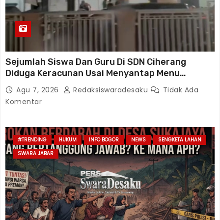
Sejumlah Siswa Dan Guru Di SDN Ciherang
Diduga Keracunan Usai Menyantap Menu
Program MBG, Puluhan Korban Dirawat Di
Agu 7, 2026
Redaksiswaradesaku
Tidak Ada
Puskesmas
Komentar
#TRENDING
HUKUM
INFO BOGOR
NEWS
SENGKETA LAHAN
SWARA JABAR