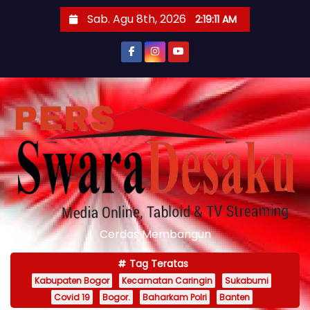
S
Sab. Agu 8th, 2026
2:19:14 AM
k
i
p
t
o
c
o
n
t
e
n
Cerdas Membangun
t
Tag Teratas
Kabupaten Bogor
Kecamatan Caringin
Sukabumi
Covid 19
Bogor.
Baharkam Polri
Banten