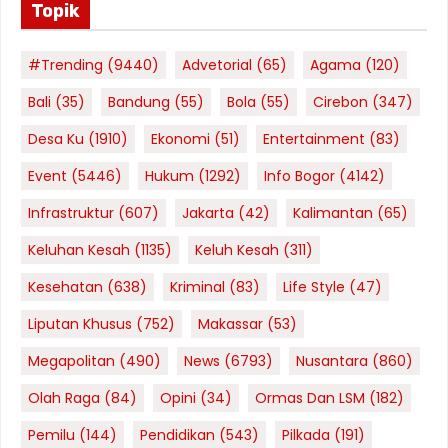
Topik
#Trending
(9440)
Advetorial
(65)
Agama
(120)
Bali
(35)
Bandung
(55)
Bola
(55)
Cirebon
(347)
Desa Ku
(1910)
Ekonomi
(51)
Entertainment
(83)
Event
(5446)
Hukum
(1292)
Info Bogor
(4142)
Infrastruktur
(607)
Jakarta
(42)
Kalimantan
(65)
Keluhan Kesah
(1135)
Keluh Kesah
(311)
Kesehatan
(638)
Kriminal
(83)
Life Style
(47)
Liputan Khusus
(752)
Makassar
(53)
Megapolitan
(490)
News
(6793)
Nusantara
(860)
Olah Raga
(84)
Opini
(34)
Ormas Dan LSM
(182)
Pemilu
(144)
Pendidikan
(543)
Pilkada
(191)