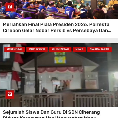
Meriahkan Final Piala Presiden 2026, Polresta
Cirebon Gelar Nobar Persib vs Persebaya Dan
Bagi-Bagi Motor Listrik
#TRENDING
INFO BOGOR
KELUH KESAH
NEWS
SWARA JABAR
Sejumlah Siswa Dan Guru Di SDN Ciherang