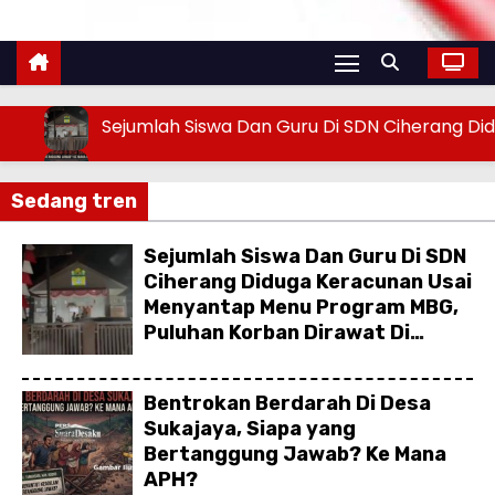
Sejumlah Siswa Dan Guru Di SDN Ciherang D
Bentrokan Berdarah Di Desa Sukajaya, Siap
Sedang tren
Meriahkan Final Piala Presiden 2026, Polrest
Sejumlah Siswa Dan Guru Di SDN
Kumpul Sebra, Maju Kembali, Janji Selesaikan
Ciherang Diduga Keracunan Usai
Truk Sampah Terparkir Di Depan Kantor UPT
Menyantap Menu Program MBG,
Puluhan Korban Dirawat Di
Puskesmas
Bentrokan Berdarah Di Desa
Sukajaya, Siapa yang
Bertanggung Jawab? Ke Mana
APH?