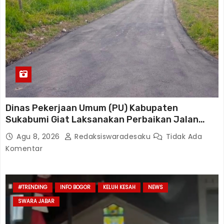
Dinas Pekerjaan Umum (PU) Kabupaten
Sukabumi Giat Laksanakan Perbaikan Jalan
Disetiap Wilayah
Agu 8, 2026
Redaksiswaradesaku
Tidak Ada
Komentar
#TRENDING
INFO BOGOR
KELUH KESAH
NEWS
SWARA JABAR