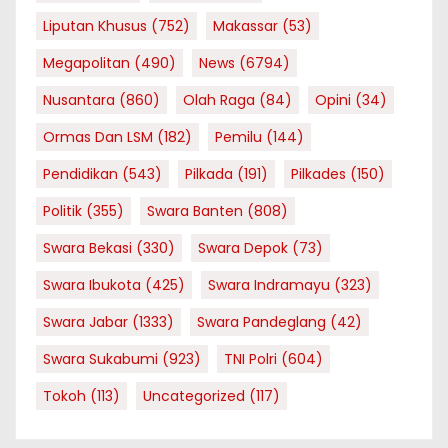
Liputan Khusus
(752)
Makassar
(53)
Megapolitan
(490)
News
(6794)
Nusantara
(860)
Olah Raga
(84)
Opini
(34)
Ormas Dan LSM
(182)
Pemilu
(144)
Pendidikan
(543)
Pilkada
(191)
Pilkades
(150)
Politik
(355)
Swara Banten
(808)
Swara Bekasi
(330)
Swara Depok
(73)
Swara Ibukota
(425)
Swara Indramayu
(323)
Swara Jabar
(1333)
Swara Pandeglang
(42)
Swara Sukabumi
(923)
TNI Polri
(604)
Tokoh
(113)
Uncategorized
(117)