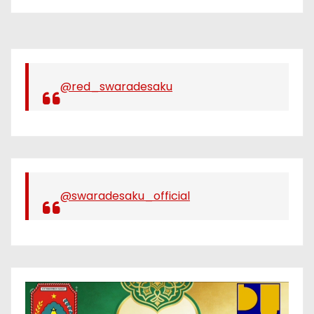
@red_swaradesaku
@swaradesaku_official