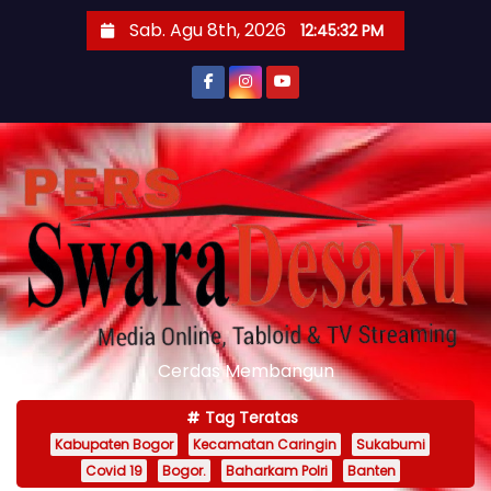
S
Sab. Agu 8th, 2026
12:45:33 PM
k
i
p
t
o
c
o
n
t
e
n
Cerdas Membangun
t
Tag Teratas
Kabupaten Bogor
Kecamatan Caringin
Sukabumi
Covid 19
Bogor.
Baharkam Polri
Banten