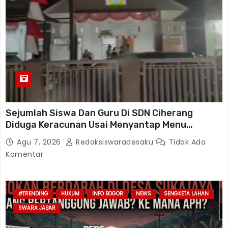
Sejumlah Siswa Dan Guru Di SDN Ciherang
Diduga Keracunan Usai Menyantap Menu
Program MBG, Puluhan Korban Dirawat Di
Agu 7, 2026
Redaksiswaradesaku
Tidak Ada
Puskesmas
Komentar
#TRENDING
HUKUM
INFO BOGOR
NEWS
SENGKETA LAHAN
SWARA JABAR