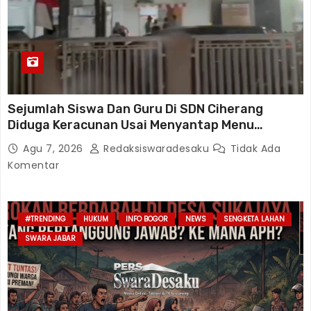
Sejumlah Siswa Dan Guru Di SDN Ciherang
Diduga Keracunan Usai Menyantap Menu
Program MBG, Puluhan Korban Dirawat Di
Agu 7, 2026
Redaksiswaradesaku
Tidak Ada
Puskesmas
Komentar
#TRENDING
HUKUM
INFO BOGOR
NEWS
SENGKETA LAHAN
SWARA JABAR