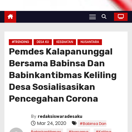
#TRENDING
DESA KU
KESEHATAN
NUSANTARA
Pemdes Kalapanunggal
Bersama Babinsa Dan
Babinkantibmas Keliling
Desa Sosialisasikan
Pencegahan Corona
By
redaksiswaradesaku
Mar 24, 2020
#Babinsa Dan
,
,
Babinkantibmas
#bersama
#Keliling