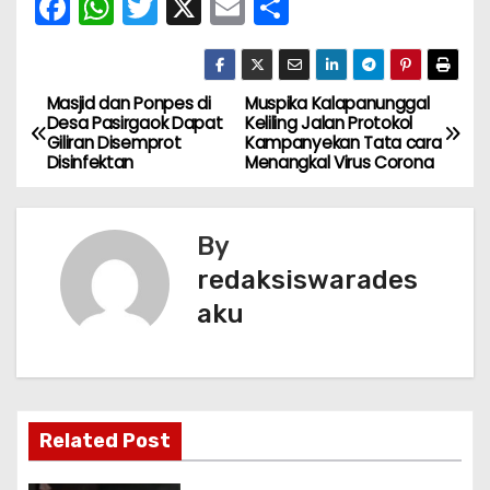
F
W
T
X
E
S
a
h
w
m
h
c
a
itt
ai
ar
e
ts
er
l
e
Masjid dan Ponpes di
Muspika Kalapanunggal
N
Desa Pasirgaok Dapat
Keliling Jalan Protokol
b
A
Giliran Disemprot
Kampanyekan Tata cara
a
Disinfektan
Menangkal Virus Corona
o
p
v
o
p
k
By
i
redaksiswarades
g
aku
a
s
i
Related Post
p