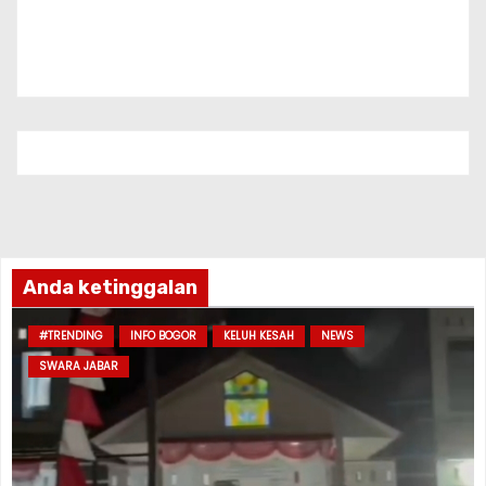
Anda ketinggalan
#TRENDING
INFO BOGOR
KELUH KESAH
NEWS
SWARA JABAR