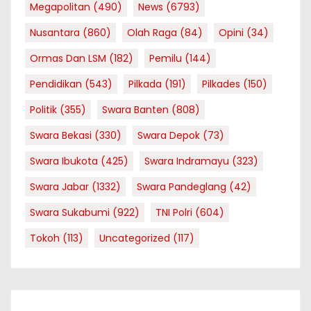
Megapolitan
(490)
News
(6793)
Nusantara
(860)
Olah Raga
(84)
Opini
(34)
Ormas Dan LSM
(182)
Pemilu
(144)
Pendidikan
(543)
Pilkada
(191)
Pilkades
(150)
Politik
(355)
Swara Banten
(808)
Swara Bekasi
(330)
Swara Depok
(73)
Swara Ibukota
(425)
Swara Indramayu
(323)
Swara Jabar
(1332)
Swara Pandeglang
(42)
Swara Sukabumi
(922)
TNI Polri
(604)
Tokoh
(113)
Uncategorized
(117)