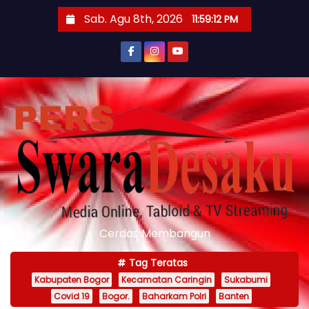
S
Sab. Agu 8th, 2026
11:59:14 PM
k
i
p
t
o
c
o
n
t
e
n
Cerdas Membangun
t
Tag Teratas
Kabupaten Bogor
Kecamatan Caringin
Sukabumi
Covid 19
Bogor.
Baharkam Polri
Banten