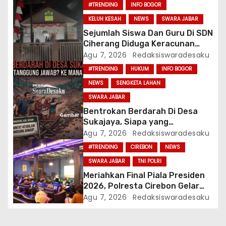
#TRENDING
INFO BOGOR
o
KELUH KESAH
NEWS
SWARA JABAR
Sejumlah Siswa Dan Guru Di SDN
s
Ciherang Diduga Keracunan
Usai Menyantap Menu Program
Agu 7, 2026
Redaksiswaradesaku
MBG, Puluhan Korban Dirawat Di
#TRENDING
HUKUM
INFO BOGOR
Puskesmas
NEWS
SENGKETA LAHAN
SWARA JABAR
Bentrokan Berdarah Di Desa
Sukajaya, Siapa yang
Bertanggung Jawab? Ke Mana
Agu 7, 2026
Redaksiswaradesaku
APH?
#TRENDING
CIREBON
NEWS
SWARA JABAR
TNI POLRI
Meriahkan Final Piala Presiden
2026, Polresta Cirebon Gelar
Nobar Persib vs Persebaya Dan
Agu 7, 2026
Redaksiswaradesaku
Bagi-Bagi Motor Listrik