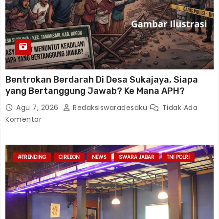
Bentrokan Berdarah Di Desa Sukajaya, Siapa
yang Bertanggung Jawab? Ke Mana APH?
Agu 7, 2026
Redaksiswaradesaku
Tidak Ada
Komentar
#TRENDING
CIREBON
NEWS
SWARA JABAR
TNI POLRI