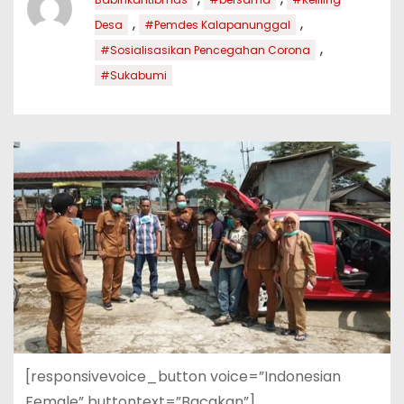
,
,
Desa
#Pemdes Kalapanunggal
,
#Sosialisasikan Pencegahan Corona
#Sukabumi
[responsivevoice_button voice=”Indonesian
Female” buttontext=”Bacakan”]