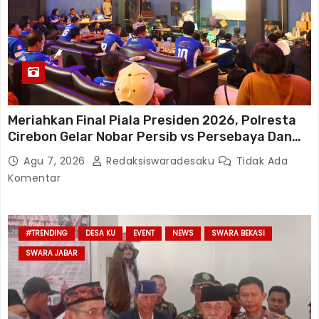
Meriahkan Final Piala Presiden 2026, Polresta
Cirebon Gelar Nobar Persib vs Persebaya Dan
Bagi-Bagi Motor Listrik
Agu 7, 2026
Redaksiswaradesaku
Tidak Ada
Komentar
#TRENDING
DESA KU
EVENT
NEWS
SWARA BEKASI
SWARA JABAR