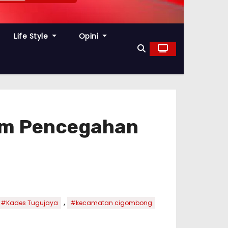
Life Style
Opini
am Pencegahan
,
#Kades Tugujaya
#kecamatan cigombong