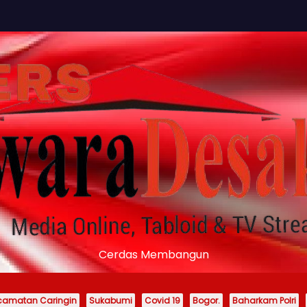
Cerdas Membangun
camatan Caringin
Sukabumi
Covid 19
Bogor.
Baharkam Polri