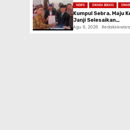
NEWS
SWARA BEKASI
SWAR
Kumpul Sebra, Maju K
Janji Selesaikan
Infrastruktur Dan Aj
Agu 6, 2026
Redaksiswar
Warga Jaga Persatu