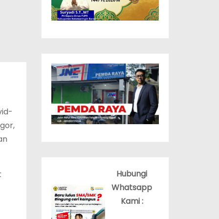
id-
gor,
an
Hubungi
t
Whatsapp
Kami :