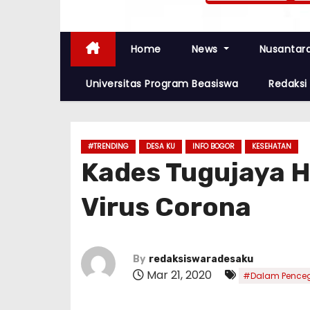
Home
News
Nusantar
Universitas Program Beasiswa
Redaksi
#TRENDING
DESA KU
INFO BOGOR
KESEHATAN
Kades Tugujaya 
Virus Corona
By
redaksiswaradesaku
Mar 21, 2020
#Dalam Penceg