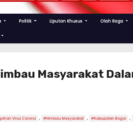
a
Politik
Liputan Khusus
Olah Raga
Himbau Masyarakat Dal
,
,
,
ahan Virus Corona
#Himbau Masyarakat
#Kabupaten Bogor