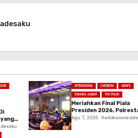
radesaku
OGOR
#TRENDING
CIREBON
NEWS
SWARA JABAR
TNI POLRI
Meriahkan Final Piala
Presiden 2026, Polrest
Di
Cirebon Gelar Nobar Pe
Agu 7, 2026
Redaksiswarade
 yang
vs Persebaya Dan Bagi
 Ke
adesaku
Motor Listrik