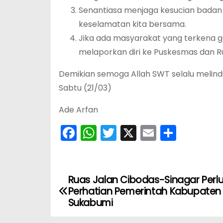
Senantiasa menjaga kesucian badan
keselamatan kita bersama.
Jika ada masyarakat yang terkena ge
melaporkan diri ke Puskesmas dan R
Demikian semoga Allah SWT selalu melindu
Sabtu (21/03)
Ade Arfan
F
W
T
X
E
S
a
h
w
m
h
c
a
itt
ai
ar
e
ts
er
l
e
Ruas Jalan Cibodas-Sinagar Perl
N
Perhatian Pemerintah Kabupaten
b
A
a
Sukabumi
o
p