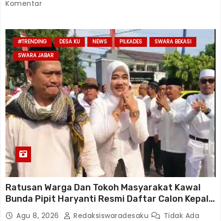
Komentar
#TRENDING
DESA KU
NEWS
PILKADES
SWARA BEKASI
SWARA JABAR
Ratusan Warga Dan Tokoh Masyarakat Kawal
Bunda Pipit Haryanti Resmi Daftar Calon Kepala
Desa Lambangsari Kecamatan Tambun Selatan
Agu 8, 2026
Redaksiswaradesaku
Tidak Ada