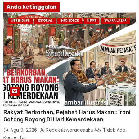
Anda ketinggalan
#TRENDING
EDITORIAL
INFO BOGOR
NEWS
SWARA JABAR
Rakyat Berkorban, Pejabat Harus Makan : Ironi
Gotong Royong Di Hari Kemerdekaan
Agu 9, 2026
Redaksiswaradesaku
Tidak Ada
Komentar