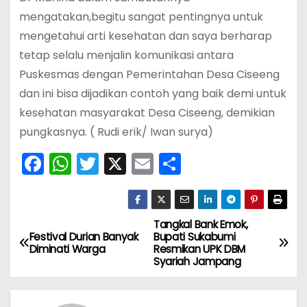
mengatakan,begitu sangat pentingnya untuk
mengetahui arti kesehatan dan saya berharap
tetap selalu menjalin komunikasi antara
Puskesmas dengan Pemerintahan Desa Ciseeng
dan ini bisa dijadikan contoh yang baik demi untuk
kesehatan masyarakat Desa Ciseeng, demikian
pungkasnya. ( Rudi erik/ Iwan surya)
F
W
T
X
E
S
a
h
w
m
h
c
a
itt
ai
ar
e
ts
er
l
e
Tangkal Bank Emok,
N
Festival Durian Banyak
Bupati Sukabumi
b
A
Diminati Warga
Resmikan UPK DBM
a
Syariah Jampang
o
p
v
o
p