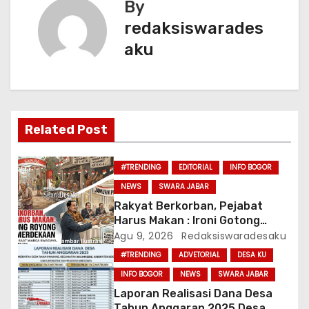
k
By
i
redaksiswarades
g
aku
a
s
i
Related Post
p
#TRENDING
EDITORIAL
INFO BOGOR
o
NEWS
SWARA JABAR
Rakyat Berkorban, Pejabat
s
Harus Makan : Ironi Gotong
Royong Di Hari Kemerdekaan
Agu 9, 2026
Redaksiswaradesaku
#TRENDING
ADVETORIAL
DESA KU
INFO BOGOR
NEWS
SWARA JABAR
Laporan Realisasi Dana Desa
Tahun Anggaran 2025 Desa