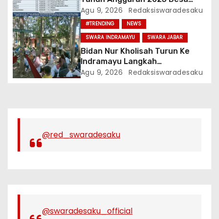
Rawa Panjang, Kecamatan
Agu 9, 2026
Redaksiswaradesaku
Bojonggede, Kabupaten Bogor
#TRENDING
NEWS
SWARA INDRAMAYU
SWARA JABAR
Bidan Nur Kholisah Turun Ke
Indramayu Langkah
Menumbuhkan Rasa Peduli
Agu 9, 2026
Redaksiswaradesaku
Terhadap Sesama
@red_swaradesaku
@swaradesaku_official