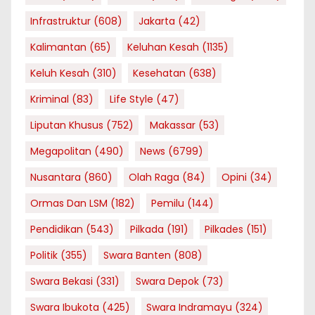
Infrastruktur
(608)
Jakarta
(42)
Kalimantan
(65)
Keluhan Kesah
(1135)
Keluh Kesah
(310)
Kesehatan
(638)
Kriminal
(83)
Life Style
(47)
Liputan Khusus
(752)
Makassar
(53)
Megapolitan
(490)
News
(6799)
Nusantara
(860)
Olah Raga
(84)
Opini
(34)
Ormas Dan LSM
(182)
Pemilu
(144)
Pendidikan
(543)
Pilkada
(191)
Pilkades
(151)
Politik
(355)
Swara Banten
(808)
Swara Bekasi
(331)
Swara Depok
(73)
Swara Ibukota
(425)
Swara Indramayu
(324)