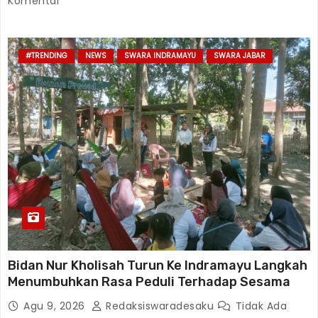
Komentar
#TRENDING
NEWS
SWARA INDRAMAYU
SWARA JABAR
Bidan Nur Kholisah Turun Ke Indramayu Langkah
Menumbuhkan Rasa Peduli Terhadap Sesama
Agu 9, 2026
Redaksiswaradesaku
Tidak Ada