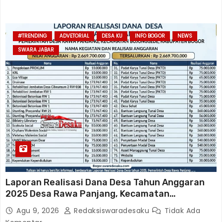
#TRENDING
ADVETORIAL
DESA KU
INFO BOGOR
NEWS
SWARA JABAR
Laporan Realisasi Dana Desa Tahun Anggaran
2025 Desa Rawa Panjang, Kecamatan
Bojonggede, Kabupaten Bogor
Agu 9, 2026
Redaksiswaradesaku
Tidak Ada