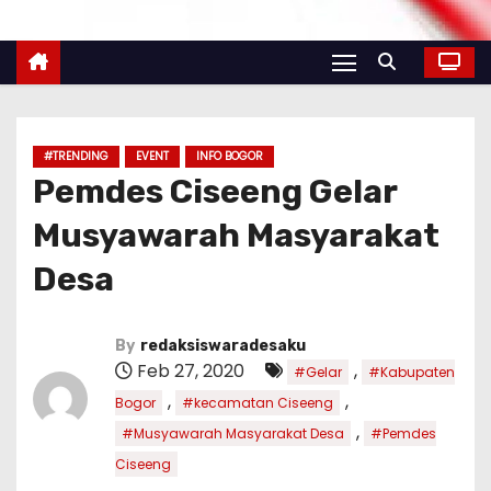
#TRENDING
EVENT
INFO BOGOR
Pemdes Ciseeng Gelar
Musyawarah Masyarakat
Desa
By
redaksiswaradesaku
Feb 27, 2020
,
#Gelar
#Kabupaten
,
,
Bogor
#kecamatan Ciseeng
,
#Musyawarah Masyarakat Desa
#Pemdes
Ciseeng