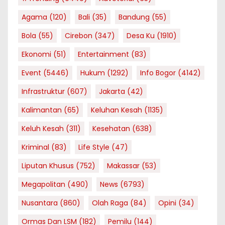
Agama
(120)
Bali
(35)
Bandung
(55)
Bola
(55)
Cirebon
(347)
Desa Ku
(1910)
Ekonomi
(51)
Entertainment
(83)
Event
(5446)
Hukum
(1292)
Info Bogor
(4142)
Infrastruktur
(607)
Jakarta
(42)
Kalimantan
(65)
Keluhan Kesah
(1135)
Keluh Kesah
(311)
Kesehatan
(638)
Kriminal
(83)
Life Style
(47)
Liputan Khusus
(752)
Makassar
(53)
Megapolitan
(490)
News
(6793)
Nusantara
(860)
Olah Raga
(84)
Opini
(34)
Ormas Dan LSM
(182)
Pemilu
(144)