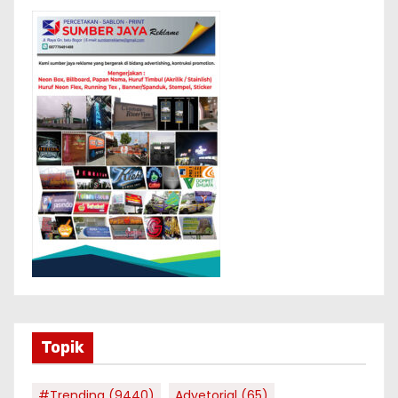
Topik
#Trending
(9440)
Advetorial
(65)