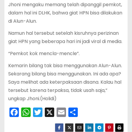
Jhoni mengaku memang telah dipanggil pemkot,
dalam hal ini DLHK, bahwa giat HPN bisa dilakukan
di Alun-Alun.
Namun hal tersebut setelah kisruhnya perizinan
giat HPN yang beberapa hari ini jadi viral di media.
“Pemkot kok mencla-mencle”.
Kemarin bilang tak bisa menggunakan Alun-Alun.
Sekarang bilang bisa menggunakan. Ini ada apa?
Saya melihat ada keterpaksaan disana. Kalau hal
tersebut karena terpaksa, tidak usah saja,”
ungkap Jhoni.(Holidi)
F
W
T
X
E
S
a
h
w
m
h
c
a
itt
ai
ar