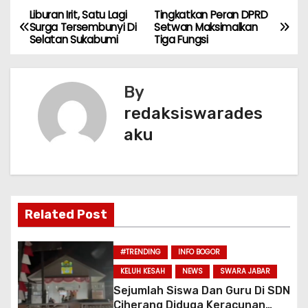
e
ts
er
l
e
Liburan Irit, Satu Lagi
Tingkatkan Peran DPRD
N
Surga Tersembunyi Di
Setwan Maksimalkan
b
A
Selatan Sukabumi
Tiga Fungsi
a
o
p
v
o
p
By
k
i
redaksiswarades
aku
g
a
s
Related Post
i
p
#TRENDING
INFO BOGOR
KELUH KESAH
NEWS
SWARA JABAR
o
Sejumlah Siswa Dan Guru Di SDN
Ciherang Diduga Keracunan