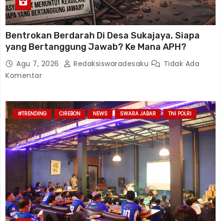
Bentrokan Berdarah Di Desa Sukajaya, Siapa
yang Bertanggung Jawab? Ke Mana APH?
Agu 7, 2026
Redaksiswaradesaku
Tidak Ada
Komentar
#TRENDING
CIREBON
NEWS
SWARA JABAR
TNI POLRI