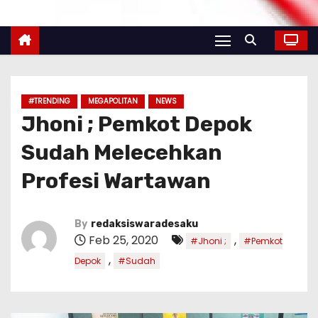
#TRENDING
MEGAPOLITAN
NEWS
Jhoni ; Pemkot Depok
Sudah Melecehkan
Profesi Wartawan
By
redaksiswaradesaku
Feb 25, 2020
,
#Jhoni ;
#Pemkot
,
Depok
#Sudah