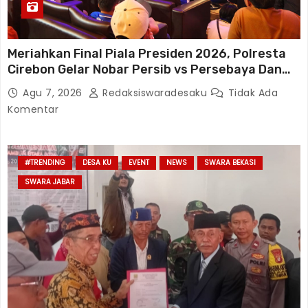
Meriahkan Final Piala Presiden 2026, Polresta
Cirebon Gelar Nobar Persib vs Persebaya Dan
Bagi-Bagi Motor Listrik
Agu 7, 2026
Redaksiswaradesaku
Tidak Ada
Komentar
#TRENDING
DESA KU
EVENT
NEWS
SWARA BEKASI
SWARA JABAR