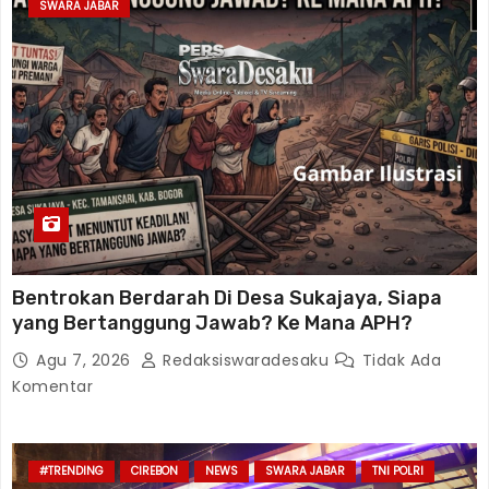
SWARA JABAR
Bentrokan Berdarah Di Desa Sukajaya, Siapa
yang Bertanggung Jawab? Ke Mana APH?
Agu 7, 2026
Redaksiswaradesaku
Tidak Ada
Komentar
#TRENDING
CIREBON
NEWS
SWARA JABAR
TNI POLRI