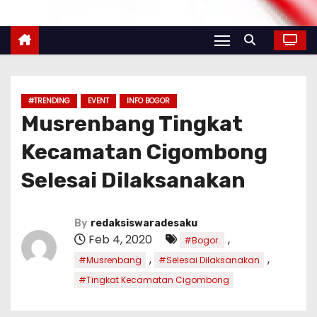
#TRENDING
EVENT
INFO BOGOR
Musrenbang Tingkat
Kecamatan Cigombong
Selesai Dilaksanakan
By
redaksiswaradesaku
Feb 4, 2020
,
#Bogor.
,
,
#Musrenbang
#Selesai Dilaksanakan
#Tingkat Kecamatan Cigombong