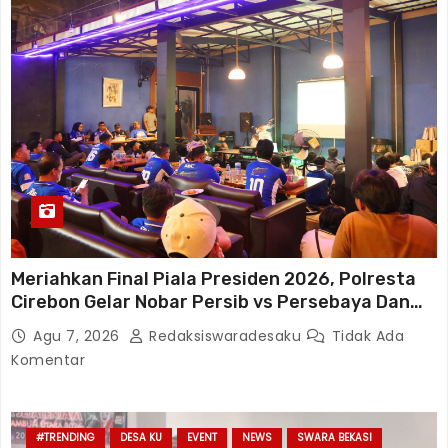
Meriahkan Final Piala Presiden 2026, Polresta
Cirebon Gelar Nobar Persib vs Persebaya Dan
Bagi-Bagi Motor Listrik
Agu 7, 2026
Redaksiswaradesaku
Tidak Ada
Komentar
#TRENDING
DESA KU
EVENT
NEWS
SWARA BEKASI