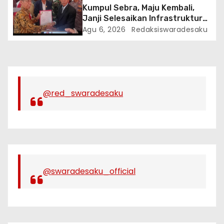
Kumpul Sebra, Maju Kembali,
Janji Selesaikan Infrastruktur
Dan Ajak Warga Jaga Persatuan
Agu 6, 2026
Redaksiswaradesaku
@red_swaradesaku
@swaradesaku_official