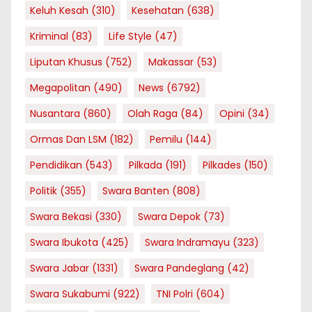
Keluh Kesah
(310)
Kesehatan
(638)
Kriminal
(83)
Life Style
(47)
Liputan Khusus
(752)
Makassar
(53)
Megapolitan
(490)
News
(6792)
Nusantara
(860)
Olah Raga
(84)
Opini
(34)
Ormas Dan LSM
(182)
Pemilu
(144)
Pendidikan
(543)
Pilkada
(191)
Pilkades
(150)
Politik
(355)
Swara Banten
(808)
Swara Bekasi
(330)
Swara Depok
(73)
Swara Ibukota
(425)
Swara Indramayu
(323)
Swara Jabar
(1331)
Swara Pandeglang
(42)
Swara Sukabumi
(922)
TNI Polri
(604)