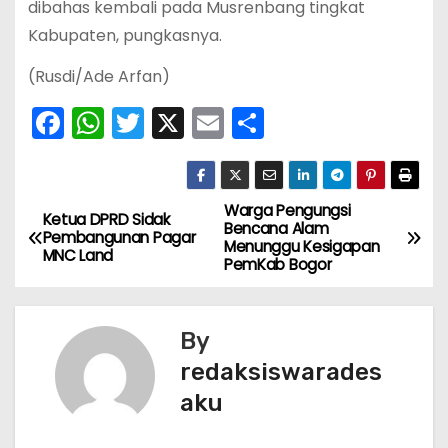
dibahas kembali pada Musrenbang tingkat
Kabupaten, pungkasnya.
(Rusdi/Ade Arfan)
F
W
T
X
E
S
a
h
w
m
h
c
a
itt
ai
ar
e
ts
er
l
e
Warga Pengungsi
N
Ketua DPRD Sidak
Bencana Alam
Pembangunan Pagar
b
A
Menunggu Kesigapan
a
MNC Land
PemKab Bogor
o
p
v
o
p
k
By
i
redaksiswarades
g
aku
a