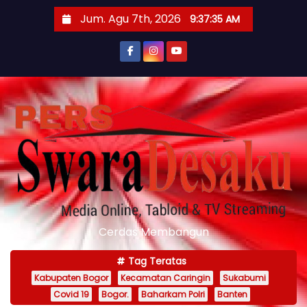
S
Jum. Agu 7th, 2026
9:37:36 AM
k
i
p
t
o
c
o
n
t
e
n
Cerdas Membangun
t
Tag Teratas
Kabupaten Bogor
Kecamatan Caringin
Sukabumi
Covid 19
Bogor.
Baharkam Polri
Banten