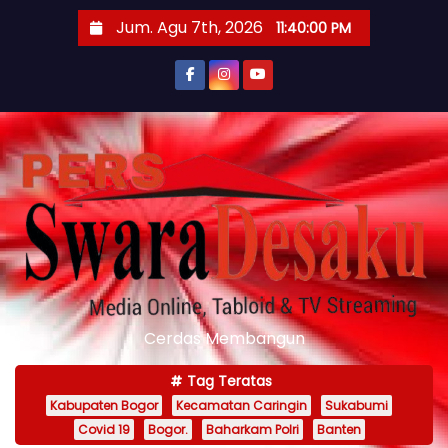
S
Jum. Agu 7th, 2026
11:40:01 PM
k
i
p
t
o
c
o
n
t
e
n
Cerdas Membangun
t
Tag Teratas
Kabupaten Bogor
Kecamatan Caringin
Sukabumi
Covid 19
Bogor.
Baharkam Polri
Banten