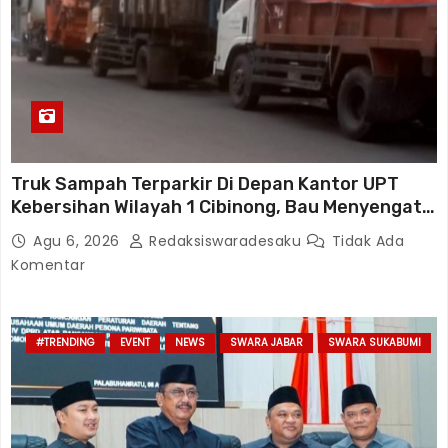
Truk Sampah Terparkir Di Depan Kantor UPT
Kebersihan Wilayah 1 Cibinong, Bau Menyengat
Diduga Resahkan Warga
Agu 6, 2026
Redaksiswaradesaku
Tidak Ada
Komentar
#TRENDING
EVENT
NEWS
SWARA JABAR
SWARA SUKABUMI