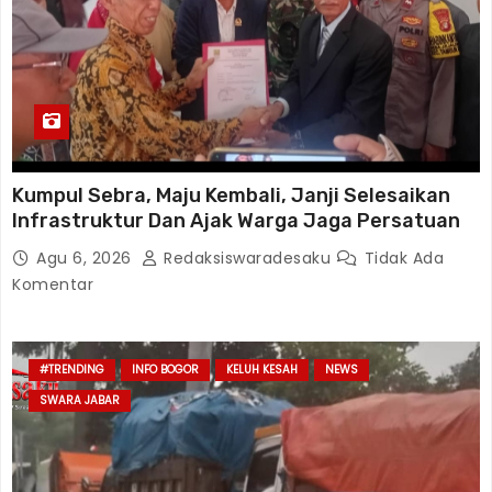
Kumpul Sebra, Maju Kembali, Janji Selesaikan
Infrastruktur Dan Ajak Warga Jaga Persatuan
Agu 6, 2026
Redaksiswaradesaku
Tidak Ada
Komentar
#TRENDING
INFO BOGOR
KELUH KESAH
NEWS
SWARA JABAR