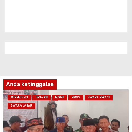
Anda ketinggalan
#TRENDING
DESA KU
EVENT
NEWS
SWARA BEKASI
SWARA JABAR