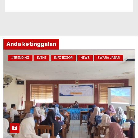
Anda ketinggalan
#TRENDING
EVENT
INFO BOGOR
NEWS
SWARA JABAR