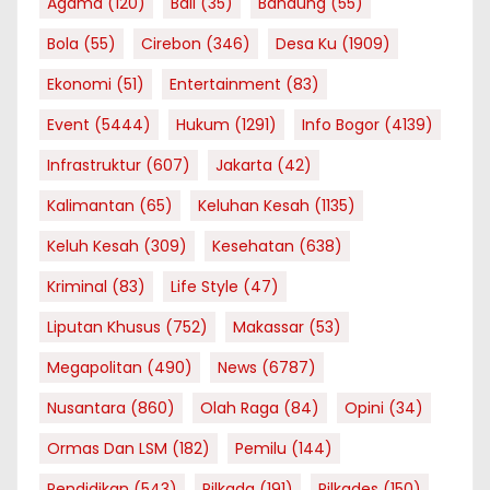
Agama
(120)
Bali
(35)
Bandung
(55)
Bola
(55)
Cirebon
(346)
Desa Ku
(1909)
Ekonomi
(51)
Entertainment
(83)
Event
(5444)
Hukum
(1291)
Info Bogor
(4139)
Infrastruktur
(607)
Jakarta
(42)
Kalimantan
(65)
Keluhan Kesah
(1135)
Keluh Kesah
(309)
Kesehatan
(638)
Kriminal
(83)
Life Style
(47)
Liputan Khusus
(752)
Makassar
(53)
Megapolitan
(490)
News
(6787)
Nusantara
(860)
Olah Raga
(84)
Opini
(34)
Ormas Dan LSM
(182)
Pemilu
(144)
Pendidikan
(543)
Pilkada
(191)
Pilkades
(150)