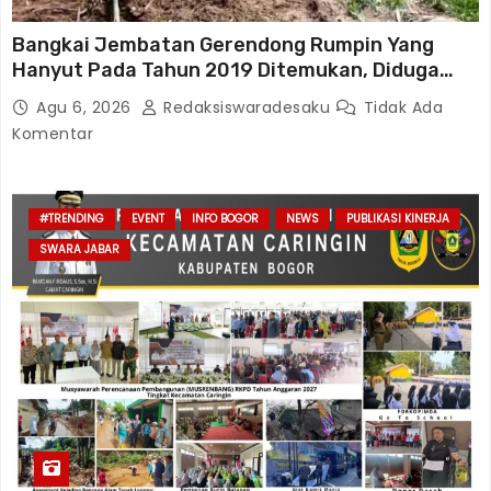
Bangkai Jembatan Gerendong Rumpin Yang
Hanyut Pada Tahun 2019 Ditemukan, Diduga
Sedang Dijarah Oknum Warga Menggunakan Alat
Agu 6, 2026
Redaksiswaradesaku
Tidak Ada
Berat
Komentar
#TRENDING
EVENT
INFO BOGOR
NEWS
PUBLIKASI KINERJA
SWARA JABAR