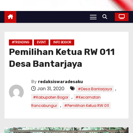
#TRENDING
EVENT
INFO BOGOR
Pemilihan Ketua RW 011
Desa Bantarjaya
By
redaksiswaradesaku
Jan 31, 2020
,
#Desa Bantarjaya
,
#Kabupaten Bogor
#Kecamatan
,
Rancabungur
#Pemilihan Ketua RW 011