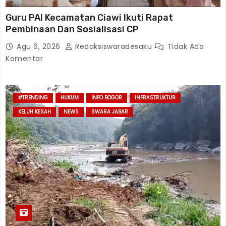
Guru PAI Kecamatan Ciawi Ikuti Rapat
Pembinaan Dan Sosialisasi CP
Agu 6, 2026
Redaksiswaradesaku
Tidak Ada
Komentar
#TRENDING
HUKUM
INFO BOGOR
INFRASTRUKTUR
KELUH KESAH
NEWS
SWARA JABAR