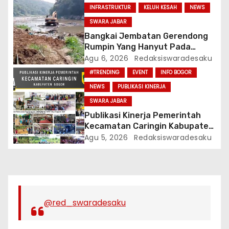
INFRASTRUKTUR
KELUH KESAH
NEWS
SWARA JABAR
Bangkai Jembatan Gerendong
Rumpin Yang Hanyut Pada
Tahun 2019 Ditemukan, Diduga
Agu 6, 2026
Redaksiswaradesaku
Sedang Dijarah Oknum Warga
#TRENDING
EVENT
INFO BOGOR
Menggunakan Alat Berat
NEWS
PUBLIKASI KINERJA
SWARA JABAR
Publikasi Kinerja Pemerintah
Kecamatan Caringin Kabupaten
Bogor Tahun 2026
Agu 5, 2026
Redaksiswaradesaku
@red_swaradesaku