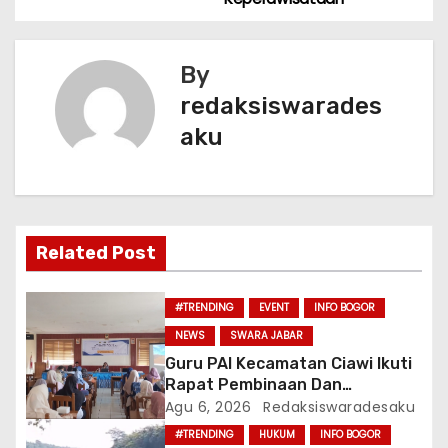
v
o
p
k
i
By
g
redaksiswarades
a
aku
s
i
p
Related Post
o
#TRENDING
EVENT
INFO BOGOR
s
NEWS
SWARA JABAR
Guru PAI Kecamatan Ciawi Ikuti
Rapat Pembinaan Dan
Sosialisasi CP
Agu 6, 2026
Redaksiswaradesaku
#TRENDING
HUKUM
INFO BOGOR