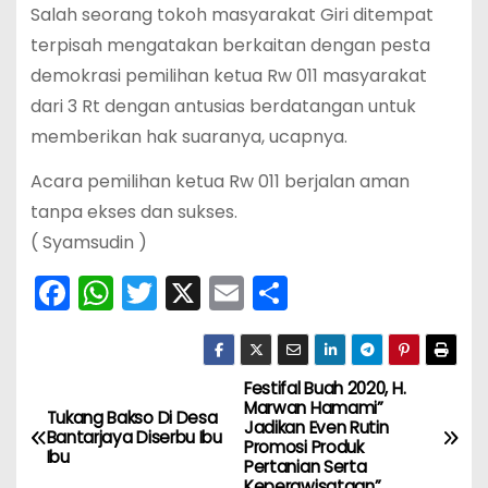
Salah seorang tokoh masyarakat Giri ditempat
terpisah mengatakan berkaitan dengan pesta
demokrasi pemilihan ketua Rw 011 masyarakat
dari 3 Rt dengan antusias berdatangan untuk
memberikan hak suaranya, ucapnya.
Acara pemilihan ketua Rw 011 berjalan aman
tanpa ekses dan sukses.
( Syamsudin )
F
W
T
X
E
S
a
h
w
m
h
c
a
itt
ai
ar
e
ts
er
l
e
Festifal Buah 2020, H.
N
Marwan Hamami”
Tukang Bakso Di Desa
b
A
Jadikan Even Rutin
a
Bantarjaya Diserbu Ibu
Promosi Produk
o
p
Ibu
Pertanian Serta
Keperawisataan”