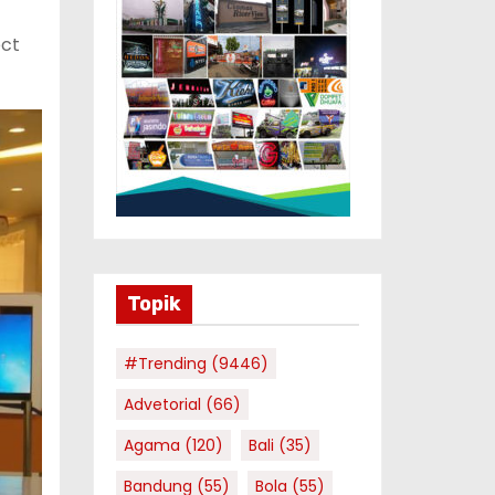
ect
Topik
#Trending
(9446)
Advetorial
(66)
Agama
(120)
Bali
(35)
Bandung
(55)
Bola
(55)