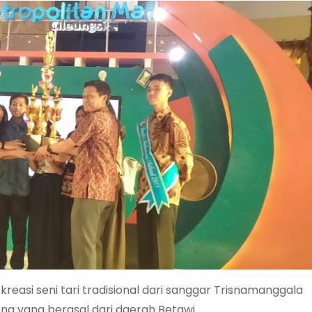
reasi seni tari tradisional dari sanggar Trisnamanggala
g yang berasal dari daerah Betawi