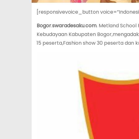
[responsivevoice_button voice=”Indones
Bogor
.
swaradesaku
.
com
. Metland School
Kebudayaan Kabupaten Bogor,mengadakan a
15 peserta,Fashion show 30 peserta dan k