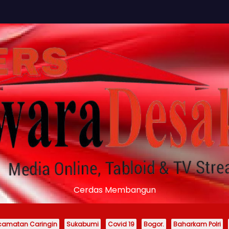
Cerdas Membangun
camatan Caringin
Sukabumi
Covid 19
Bogor.
Baharkam Polri