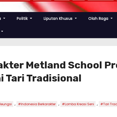
a
Politik
Liputan Khusus
Olah Raga
akter Metland School Pr
 Tari Tradisional
,
,
,
leungsi
#Indonesia Berkarakter
#Lomba Kreasi Seni
#Tari Trad