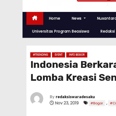
Home
News
Nusantar
Universitas Program Beasiswa
Redaksi
#TRENDING
EVENT
INFO BOGOR
Indonesia Berkar
Lomba Kreasi Seni
By
redaksiswaradesaku
Nov 23, 2019
,
#Bogor.
#Ci