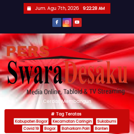
S
Jum. Agu 7th, 2026
9:22:29 AM
k
i
p
t
o
c
o
n
t
e
n
Cerdas Membangun
t
Tag Teratas
Kabupaten Bogor
Kecamatan Caringin
Sukabumi
Covid 19
Bogor.
Baharkam Polri
Banten