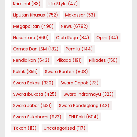
Kriminal
(83)
Life Style
(47)
Liputan Khusus
(752)
Makassar
(53)
Megapolitan
(490)
News
(6792)
Nusantara
(860)
Olah Raga
(84)
Opini
(34)
Ormas Dan LSM
(182)
Pemilu
(144)
Pendidikan
(543)
Pilkada
(191)
Pilkades
(150)
Politik
(355)
Swara Banten
(808)
Swara Bekasi
(330)
Swara Depok
(73)
Swara Ibukota
(425)
Swara Indramayu
(323)
Swara Jabar
(1331)
Swara Pandeglang
(42)
Swara Sukabumi
(922)
TNI Polri
(604)
Tokoh
(113)
Uncategorized
(117)