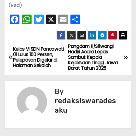
(Red)
F
W
T
X
E
S
a
h
w
m
h
c
a
itt
ai
ar
e
ts
er
l
e
Pangdam III/Siliwangi
N
Kelas VI SDN Pancawati
Hadiri Acara Lepas
01 Lulus 100 Persen,
b
A
Sambut Kepala
a
Pelepasan Digelar di
Kejaksaan Tinggi Jawa
o
p
Halaman Sekolah
Barat Tahun 2026
v
o
p
k
i
By
g
redaksiswarades
aku
a
s