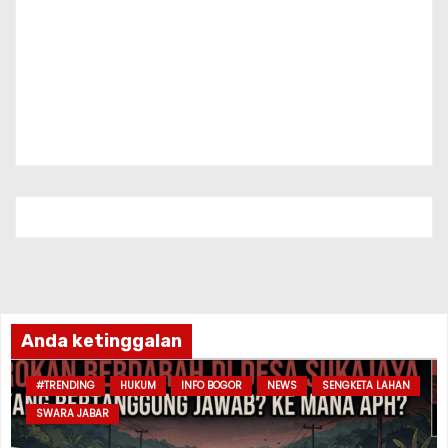
Anda ketinggalan
#TRENDING
HUKUM
INFO BOGOR
NEWS
SENGKETA LAHAN
SWARA JABAR