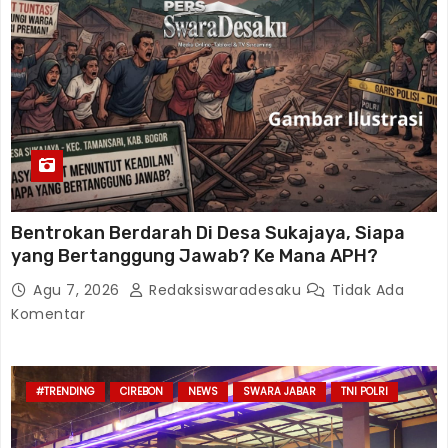
Bentrokan Berdarah Di Desa Sukajaya, Siapa
yang Bertanggung Jawab? Ke Mana APH?
Agu 7, 2026
Redaksiswaradesaku
Tidak Ada
Komentar
#TRENDING
CIREBON
NEWS
SWARA JABAR
TNI POLRI