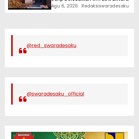
Dan Ajak Warga Jaga Persatuan
Agu 6, 2026
Redaksiswaradesaku
@red_swaradesaku
@swaradesaku_official