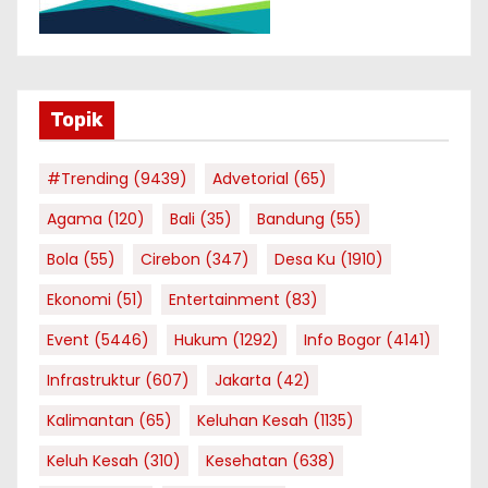
Topik
#Trending
(9439)
Advetorial
(65)
Agama
(120)
Bali
(35)
Bandung
(55)
Bola
(55)
Cirebon
(347)
Desa Ku
(1910)
Ekonomi
(51)
Entertainment
(83)
Event
(5446)
Hukum
(1292)
Info Bogor
(4141)
Infrastruktur
(607)
Jakarta
(42)
Kalimantan
(65)
Keluhan Kesah
(1135)
Keluh Kesah
(310)
Kesehatan
(638)