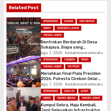
i
Related Post
p
o
#TRENDING
HUKUM
INFO BOGOR
NEWS
SENGKETA LAHAN
s
SWARA JABAR
Bentrokan Berdarah Di Desa
Sukajaya, Siapa yang
Bertanggung Jawab? Ke Mana
Agu 7, 2026
Redaksiswaradesaku
APH?
#TRENDING
CIREBON
NEWS
SWARA JABAR
TNI POLRI
Meriahkan Final Piala Presiden
2026, Polresta Cirebon Gelar
Nobar Persib vs Persebaya Dan
Agu 7, 2026
Redaksiswaradesaku
Bagi-Bagi Motor Listrik
#TRENDING
DESA KU
EVENT
NEWS
SWARA BEKASI
SWARA JABAR
Kumpul Sebra, Maju Kembali,
Janji Selesaikan Infrastruktur