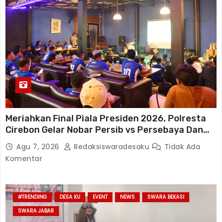
Meriahkan Final Piala Presiden 2026, Polresta
Cirebon Gelar Nobar Persib vs Persebaya Dan
Bagi-Bagi Motor Listrik
Agu 7, 2026
Redaksiswaradesaku
Tidak Ada
Komentar
#TRENDING
DESA KU
EVENT
NEWS
SWARA BEKASI
SWARA JABAR