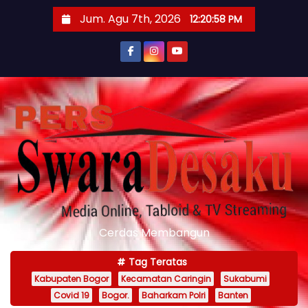
S
Jum. Agu 7th, 2026
12:21:00 PM
k
i
p
t
o
c
o
n
t
e
n
Cerdas Membangun
t
Tag Teratas
Kabupaten Bogor
Kecamatan Caringin
Sukabumi
Covid 19
Bogor.
Baharkam Polri
Banten