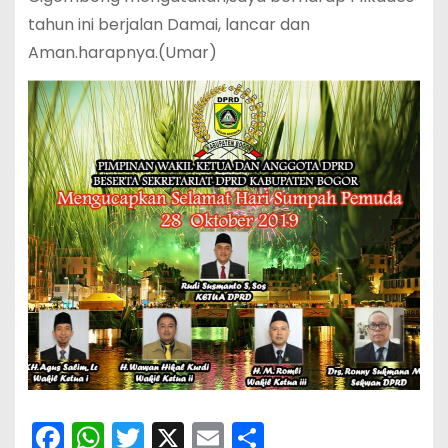
tahun ini berjalan Damai, lancar dan
Aman.harapnya.(Umar)
F
W
T
X
E
S