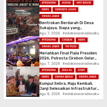
o
#TRENDING
HUKUM
INFO BOGOR
NEWS
SENGKETA LAHAN
s
SWARA JABAR
Bentrokan Berdarah Di Desa
Sukajaya, Siapa yang
Bertanggung Jawab? Ke Mana
Agu 7, 2026
Redaksiswaradesaku
APH?
#TRENDING
CIREBON
NEWS
SWARA JABAR
TNI POLRI
Meriahkan Final Piala Presiden
2026, Polresta Cirebon Gelar
Nobar Persib vs Persebaya Dan
Agu 7, 2026
Redaksiswaradesaku
Bagi-Bagi Motor Listrik
#TRENDING
DESA KU
EVENT
NEWS
SWARA BEKASI
SWARA JABAR
Kumpul Sebra, Maju Kembali,
Janji Selesaikan Infrastruktur
Dan Ajak Warga Jaga Persatuan
Agu 6, 2026
Redaksiswaradesaku