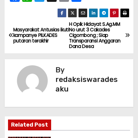
a
h
w
m
h
c
a
itt
ai
ar
e
ts
er
l
e
H Opik Hidayat S.Ag.MM
N
Masyarakat Antusias ikuti
No urut 3 Cakades
b
A
kampanye PILKADES
Cigombong ; Siap
a
putaran terakhir
Transparansi Anggaran
o
p
Dana Desa
v
o
p
k
i
By
g
redaksiswarades
aku
a
s
i
Related Post
p