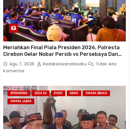
Meriahkan Final Piala Presiden 2026, Polresta
Cirebon Gelar Nobar Persib vs Persebaya Dan
Bagi-Bagi Motor Listrik
Agu 7, 2026
Redaksiswaradesaku
Tidak Ada
Komentar
#TRENDING
DESA KU
EVENT
NEWS
SWARA BEKASI
SWARA JABAR