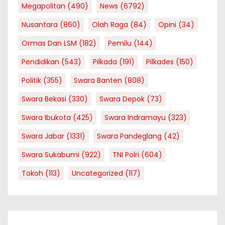
Megapolitan
(490)
News
(6792)
Nusantara
(860)
Olah Raga
(84)
Opini
(34)
Ormas Dan LSM
(182)
Pemilu
(144)
Pendidikan
(543)
Pilkada
(191)
Pilkades
(150)
Politik
(355)
Swara Banten
(808)
Swara Bekasi
(330)
Swara Depok
(73)
Swara Ibukota
(425)
Swara Indramayu
(323)
Swara Jabar
(1331)
Swara Pandeglang
(42)
Swara Sukabumi
(922)
TNI Polri
(604)
Tokoh
(113)
Uncategorized
(117)