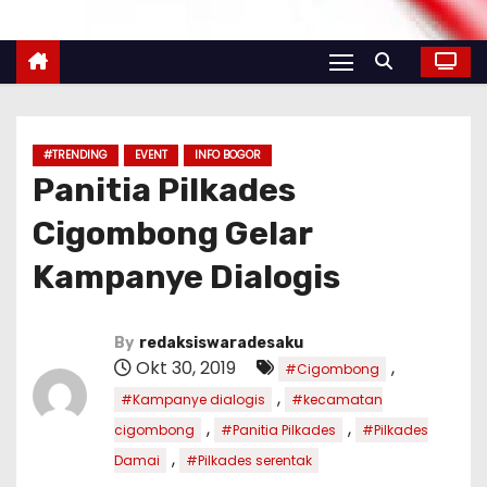
#TRENDING
EVENT
INFO BOGOR
Panitia Pilkades
Cigombong Gelar
Kampanye Dialogis
By
redaksiswaradesaku
Okt 30, 2019
,
#Cigombong
,
#Kampanye dialogis
#kecamatan
,
,
cigombong
#Panitia Pilkades
#Pilkades
,
Damai
#Pilkades serentak