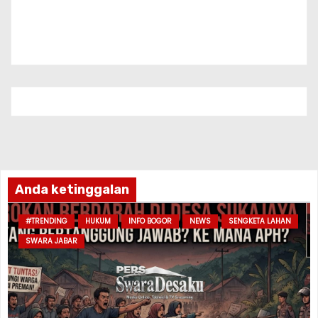
Anda ketinggalan
#TRENDING
HUKUM
INFO BOGOR
NEWS
SENGKETA LAHAN
SWARA JABAR