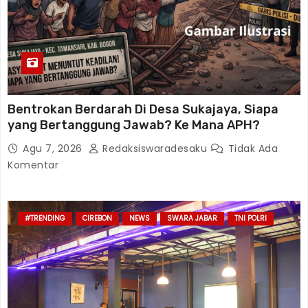
Bentrokan Berdarah Di Desa Sukajaya, Siapa
yang Bertanggung Jawab? Ke Mana APH?
Agu 7, 2026
Redaksiswaradesaku
Tidak Ada
Komentar
#TRENDING
CIREBON
NEWS
SWARA JABAR
TNI POLRI