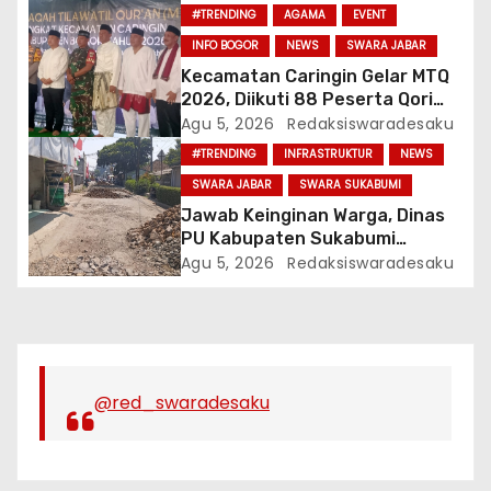
#TRENDING
AGAMA
EVENT
INFO BOGOR
NEWS
SWARA JABAR
Kecamatan Caringin Gelar MTQ
2026, Diikuti 88 Peserta Qori
dan Qoriah
Agu 5, 2026
Redaksiswaradesaku
#TRENDING
INFRASTRUKTUR
NEWS
SWARA JABAR
SWARA SUKABUMI
Jawab Keinginan Warga, Dinas
PU Kabupaten Sukabumi
Lakukan Pekerjaan
Agu 5, 2026
Redaksiswaradesaku
Pemeliharaan Jalan
Karangtengah Sinagar
@red_swaradesaku