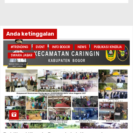
Anda ketinggalan
#TRENDING
EVENT
INFO BOGOR
NEWS
PUBLIKASI KINERJA
SWARA JABAR