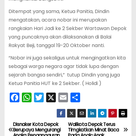
Ditempat yang sama, Ketua Panitia, Dindin
mengatakan, acara nobar ini merupakan
rangkaian Hari Jadi ke 2 Sekber Wartawan Depok
yang puncaknya akan dilaksanakan di Balai
Rakyat Beji, tanggal 19-20 Oktober nanti.
“Nobar ini juga sekaligus untuk mengingatkan kita
sebagai warga negara agar tidak lupa dengan
sejarah bangsa sendiri,” tutup Dindin yang juga
Ketua Panitia HUT ke 2 Sekber. ( Holidi )
F
W
T
X
E
S
a
h
w
m
h
c
a
itt
ai
ar
e
ts
er
l
e
Disnaker Kota Depok
Walikota Depok Terus
N
Berupaya Mengurangi
Timgkatkan Minat Baca
Angka Pengangguran
Pada Anak-Anak