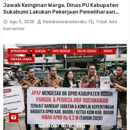
Jawab Keinginan Warga, Dinas PU Kabupaten
Sukabumi Lakukan Pekerjaan Pemeliharaan
Jalan Karangtengah Sinagar
Agu 5, 2026
Redaksiswaradesaku
Tidak Ada
Komentar
#TRENDING
HUKUM
INFO BOGOR
KELUH KESAH
NEWS
SWARA JABAR