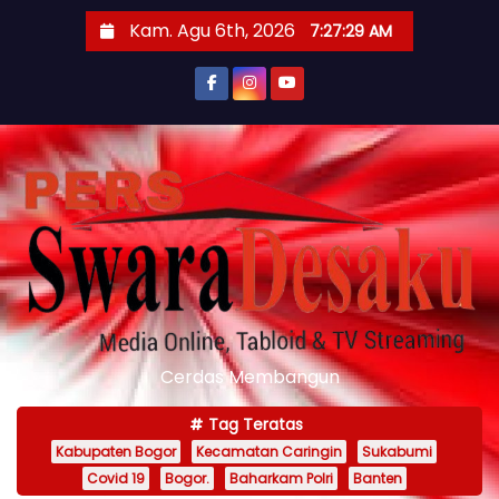
S
Kam. Agu 6th, 2026
7:27:30 AM
k
i
p
t
o
c
o
n
t
e
n
Cerdas Membangun
t
Tag Teratas
Kabupaten Bogor
Kecamatan Caringin
Sukabumi
Covid 19
Bogor.
Baharkam Polri
Banten