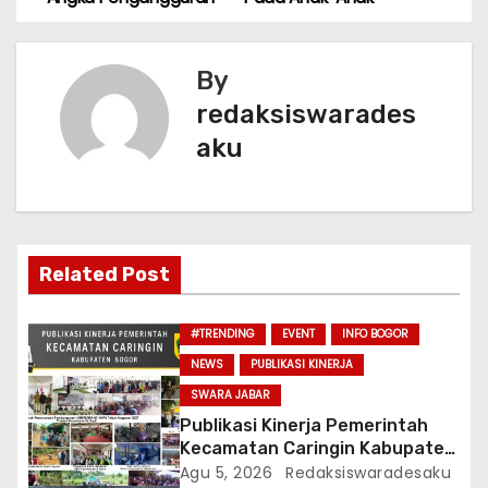
b
A
a
o
p
v
o
p
By
k
i
redaksiswarades
aku
g
a
s
Related Post
i
p
#TRENDING
EVENT
INFO BOGOR
NEWS
PUBLIKASI KINERJA
o
SWARA JABAR
s
Publikasi Kinerja Pemerintah
Kecamatan Caringin Kabupaten
Bogor Tahun 2026
Agu 5, 2026
Redaksiswaradesaku