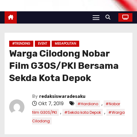
#TRENDING
EVENT
MEGAPOLITAN
Warga Cilodong Nobar
Film G30S/PKI Bersama
Sekda Kota Depok
By
redaksiswaradesaku
Okt 7, 2019
,
#Hardiono
#Nobar
,
,
film G30S/PKI
#Sekda kota Depok
#Warga
Cilodong