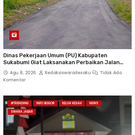
Dinas Pekerjaan Umum (PU) Kabupaten
Sukabumi Giat Laksanakan Perbaikan Jalan
Disetiap Wilayah
Agu 8, 2026
Redaksiswaradesaku
Tidak Ada
Komentar
#TRENDING
INFO BOGOR
KELUH KESAH
NEWS
SWARA JABAR