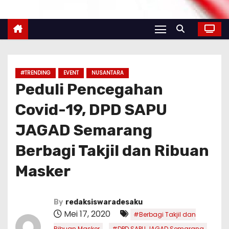
#TRENDING
EVENT
NUSANTARA
Peduli Pencegahan
Covid-19, DPD SAPU
JAGAD Semarang
Berbagi Takjil dan Ribuan
Masker
By
redaksiswaradesaku
Mei 17, 2020
#Berbagi Takjil dan
,
,
Ribuan Masker
#DPD SAPU JAGAD Semarang