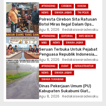
o
#TRENDING
CIREBON
HUKUM
NEWS
SWARA JABAR
TNI POLRI
s
Polresta Cirebon Sita Ratusan
Botol Miras Ilegal Dalam Ops
Pekat
Agu 8, 2026
Redaksiswaradesaku
#TRENDING
EDITORIAL
INFO BOGOR
MBG
NEWS
SWARA JABAR
Seruan Terbuka Untuk Pejabat
Penguasa Republik Indonesia,
Makan Siang Yang Sama
Agu 8, 2026
Redaksiswaradesaku
#TRENDING
EVENT
INFRASTRUKTUR
NEWS
SWARA JABAR
SWARA SUKABUMI
Dinas Pekerjaan Umum (PU)
Kabupaten Sukabumi Giat
Laksanakan Perbaikan Jalan
Agu 8, 2026
Redaksiswaradesaku
Disetiap Wilayah