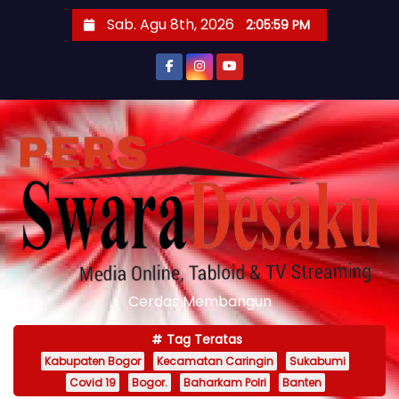
S
Sab. Agu 8th, 2026
2:06:00 PM
k
i
p
t
o
c
o
n
t
e
n
Cerdas Membangun
t
Tag Teratas
Kabupaten Bogor
Kecamatan Caringin
Sukabumi
Covid 19
Bogor.
Baharkam Polri
Banten