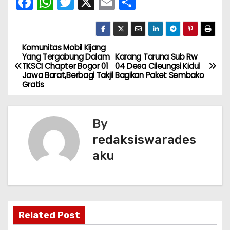
F
W
T
X
E
S
a
h
w
m
h
c
a
itt
ai
ar
e
ts
er
l
e
Komunitas Mobil Kijang
N
Yang Tergabung Dalam
Karang Taruna Sub Rw
b
A
TKSCI Chapter Bogor 01
04 Desa Cileungsi Kidul
a
Jawa Barat,Berbagi Takjil
Bagikan Paket Sembako
o
p
Gratis
v
o
p
k
i
By
g
redaksiswarades
aku
a
s
i
Related Post
p