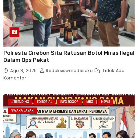
Polresta Cirebon Sita Ratusan Botol Miras Ilegal
Dalam Ops Pekat
Agu 8, 2026
Redaksiswaradesaku
Tidak Ada
Komentar
#TRENDING
EDITORIAL
INFO BOGOR
MBG
NEWS
SWARA JABAR